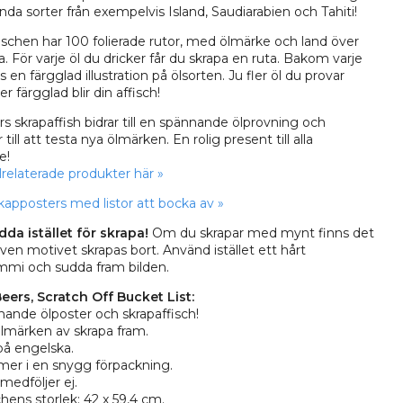
da sorter från exempelvis Island, Saudiarabien och Tahiti!
ischen har 100 folierade rutor, med ölmärke och land över
ta. För varje öl du dricker får du skrapa en ruta. Bakom varje
s en färgglad illustration på ölsorten. Ju fler öl du provar
r färgglad blir din affisch!
s skrapaffish bidrar till en spännande ölprovning och
r till att testa nya ölmärken. En rolig present till alla
e!
ölrelaterade produkter här »
skapposters med listor att bocka av »
dda istället för skrapa!
Om du skrapar med mynt finns det
 även motivet skrapas bort. Använd istället ett hårt
mi och sudda fram bilden.
eers, Scratch Off Bucket List:
ande ölposter och skrapaffisch!
lmärken av skrapa fram.
på engelska.
er i en snygg förpackning.
edföljer ej.
chens storlek: 42 x 59,4 cm.