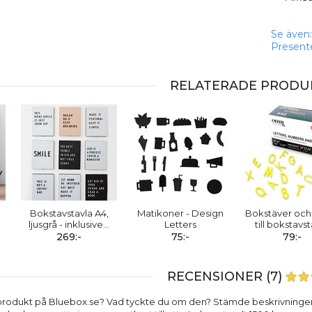
Se även:
Presente
RELATERADE PRODU
Bokstavstavla A4,
Matikoner - Design
Bokstäver och s
ljusgrå - inklusive
…
Letters
till bokstavs
269:-
75:-
79:-
RECENSIONER (7)
produkt på Bluebox.se? Vad tyckte du om den? Stämde beskrivninge