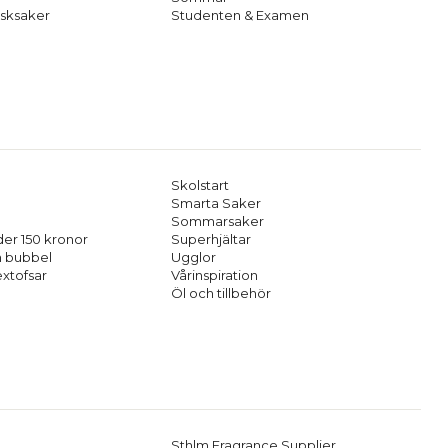
sksaker
Studenten & Examen
Skolstart
Smarta Saker
Sommarsaker
er 150 kronor
Superhjältar
h bubbel
Ugglor
extofsar
Vårinspiration
Öl och tillbehör
Sthlm Fragrance Supplier