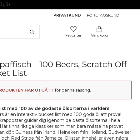
går -
PRIVATKUND
|
FÖRETAGSKUND
Favoriter
Varukorg
paffisch - 100 Beers, Scratch Off
et List
RODUKTEN HAR UTGÅTT
för denna säsong.
list med 100 av de godaste ölsorterna i världen!
s är en interaktiv bucket list med 100 goda öl att prova!
rapposter guidar dig igenom de bästa ölsorterna i hela
 Här finns riktiga klassiker som man bara måste ha provat
n dör; Guiness från Irland, Heineken från Holland, Budweiser
 och Red Stripe från Jamaica. Öllistan innehåller även några