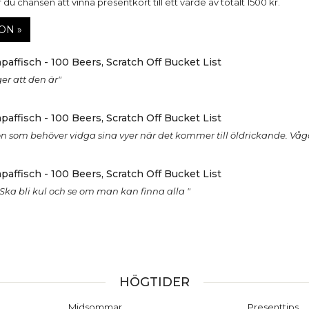
du chansen att vinna presentkort till ett värde av totalt 1500 kr.
ON »
paffisch - 100 Beers, Scratch Off Bucket List
er att den är"
paffisch - 100 Beers, Scratch Off Bucket List
n som behöver vidga sina vyer när det kommer till öldrickande. Våga t
paffisch - 100 Beers, Scratch Off Bucket List
Ska bli kul och se om man kan finna alla "
HÖGTIDER
Midsommar
Presenttips