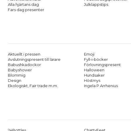
Alla hjärtans dag
Julklappstips
Fars dag presenter
Aktuellt i pressen
Emoji
Avslutningspresent till lärare
Fyll-i-böcker
Babushkadockor
Förlovningspresent
Babyshower
Halloween
Blommig
Hundsaker
Design
Höstmys
Ekologiskt, Fair trade m.m.
Ingela P Arrhenius
24Bottles
ChattyFeet