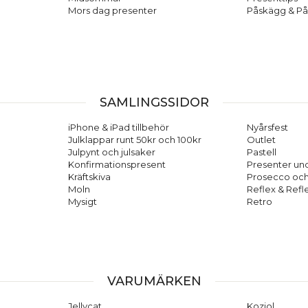
Mors dag presenter
Påskägg & På
SAMLINGSSIDOR
iPhone & iPad tillbehör
Nyårsfest
Julklappar runt 50kr och 100kr
Outlet
Julpynt och julsaker
Pastell
Konfirmationspresent
Presenter und
Kräftskiva
Prosecco oc
Moln
Reflex & Refl
Mysigt
Retro
VARUMÄRKEN
Jellycat
Koziol