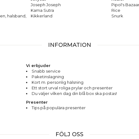
Joseph Joseph
Pipol's Bazaa
Kama Sutra
Rice
en, halsband,
Kikkerland
Snurk
INFORMATION
Vi erbjuder
Snabb service
Paketinslagning
Kort m. personlig hälsning
Ett stort urval roliga prylar och presenter
Du väljer vilken dag din blå box ska postas!
Presenter
Tips på populära presenter
FÖLJ OSS