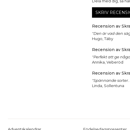
Dela med dig, så har 
SKRIV RECENSI
Recension av Skra
"Den är vad den säg
Hugo, Täby
Recension av Skra
"Perfekt att ge någo
Annika, Veberöd
Recension av Skra
"Spännande sorter. 
Linda, Sollentuna
Adventskalendrar
Födelsedagspresenter