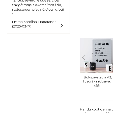
"Snabb leverans och servicen
var på topp! Paketet kom i tid,
systersonen blev nöjd och glad!
"
Emma Karolina, Haparanda
(2025-03-17)
Bokstavstavla A3,
ljusgrå - inklusive
…
415:-
Har du köpt denna 