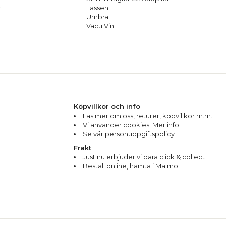
r
Tassen
Umbra
Vacu Vin
Köpvillkor och info
Läs mer om oss
,
returer
,
köpvillkor m.m.
Vi använder cookies. Mer info
Se vår personuppgiftspolicy
Frakt
Just nu erbjuder vi bara click & collect
Beställ online, hämta i Malmö