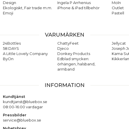
Design
Ingela P Arrhenius
Moln
Ekologiskt, Fair trade m.m.
iPhone & iPad tillbehör
Outlet
Emoji
Pastell
VARUMÄRKEN
24Bottles
ChattyFeet
Jellycat
58:DAYS
Djeco
Joseph 
A Little Lovely Company
Donkey Products
Kama Su
ByOn
Edblad smycken:
Kikkerla
örhängen, halsband,
armband
INFORMATION
Kundtjänst
kundtjanst@bluebox.se
08:00-16:00 vardagar
Pressbilder
service@bluebox.se
Nyhetsbrev