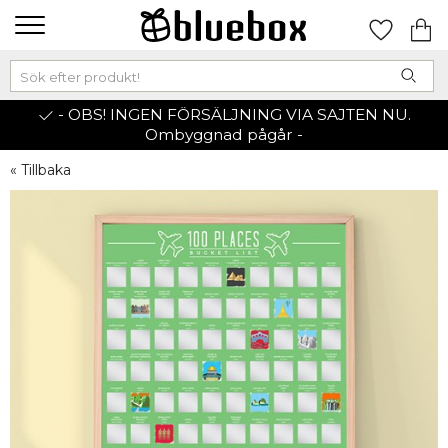
- OBS! INGEN FÖRSÄLJNING VIA SAJTEN NU.
Ombyggnad pågår -
« Tillbaka