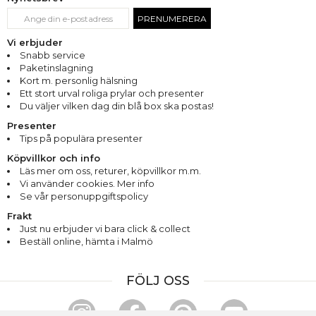
PRENUMERERA
Vi erbjuder
Snabb service
Paketinslagning
Kort m. personlig hälsning
Ett stort urval roliga prylar och presenter
Du väljer vilken dag din blå box ska postas!
Presenter
Tips på populära presenter
Köpvillkor och info
Läs mer om oss
,
returer
,
köpvillkor m.m.
Vi använder cookies. Mer info
Se vår personuppgiftspolicy
Frakt
Just nu erbjuder vi bara click & collect
Beställ online, hämta i Malmö
FÖLJ OSS