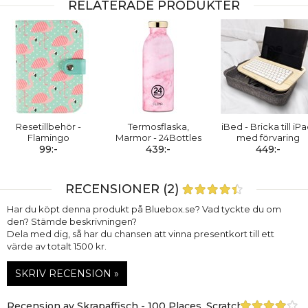
RELATERADE PRODUKTER
Resetillbehör -
Termosflaska,
iBed - Bricka till iPa
Flamingo
Marmor - 24Bottles
med förvaring
99:-
439:-
449:-
RECENSIONER (2)
Har du köpt denna produkt på Bluebox.se? Vad tyckte du om
den? Stämde beskrivningen?
Dela med dig, så har du chansen att vinna presentkort till ett
värde av totalt 1500 kr.
SKRIV RECENSION »
Recension av Skrapaffisch - 100 Places, Scratch Off Bucket L