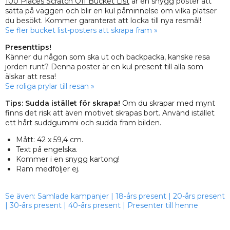
100 Places Scratch Off Bucket List
är en snygg poster att
sätta på väggen och blir en kul påminnelse om vilka platser
du besökt. Kommer garanterat att locka till nya resmål!
Se fler bucket list-posters att skrapa fram »
Presenttips!
Känner du någon som ska ut och backpacka, kanske resa
jorden runt? Denna poster är en kul present till alla som
älskar att resa!
Se roliga prylar till resan »
Tips: Sudda istället för skrapa!
Om du skrapar med mynt
finns det risk att även motivet skrapas bort. Använd istället
ett hårt suddgummi och sudda fram bilden.
Mått: 42 x 59,4 cm.
Text på engelska.
Kommer i en snygg kartong!
Ram medföljer ej.
Se även:
Samlade kampanjer
|
18-års present
|
20-års present
|
30-års present
|
40-års present
|
Presenter till henne