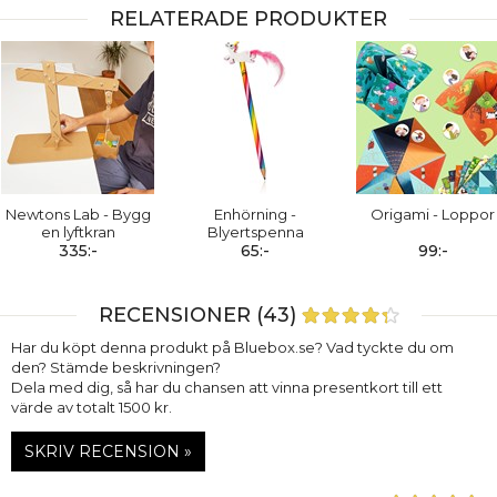
RELATERADE PRODUKTER
Newtons Lab - Bygg
Enhörning -
Origami - Loppor
en lyftkran
Blyertspenna
335:-
65:-
99:-
RECENSIONER (43)
Har du köpt denna produkt på Bluebox.se? Vad tyckte du om
den? Stämde beskrivningen?
Dela med dig, så har du chansen att vinna presentkort till ett
värde av totalt 1500 kr.
SKRIV RECENSION »