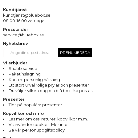
Kundtjänst
kundtjanst@bluebox.se
08:00-16:00 vardagar
Pressbilder
service@bluebox.se
Nyhetsbrev
PRENUMERERA
Vi erbjuder
Snabb service
Paketinslagning
Kort m. personlig hälsning
Ett stort urval roliga prylar och presenter
Du väljer vilken dag din blå box ska postas!
Presenter
Tips på populära presenter
Köpvillkor och info
Läs mer om oss
,
returer
,
köpvillkor m.m.
Vi använder cookies. Mer info
Se vår personuppgiftspolicy