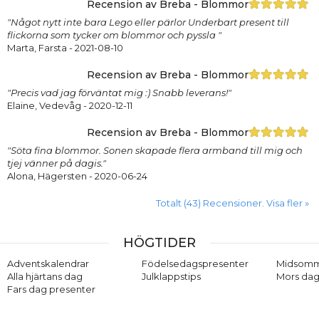
Recension av Breba - Blommor
"Något nytt inte bara Lego eller pärlor Underbart present till
flickorna som tycker om blommor och pyssla "
Marta, Farsta
- 2021-08-10
Recension av Breba - Blommor
"Precis vad jag förväntat mig :) Snabb leverans!"
Elaine, Vedevåg
- 2020-12-11
Recension av Breba - Blommor
"Söta fina blommor. Sonen skapade flera armband till mig och
tjej vänner på dagis."
Alona, Hägersten
- 2020-06-24
Totalt (43) Recensioner. Visa fler »
HÖGTIDER
Adventskalendrar
Födelsedagspresenter
Midsom
Alla hjärtans dag
Julklappstips
Mors dag
Fars dag presenter