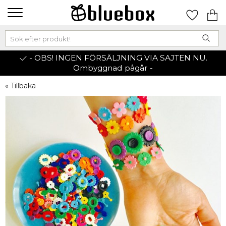
- OBS! INGEN FÖRSÄLJNING VIA SAJTEN NU.
Ombyggnad pågår -
« Tillbaka