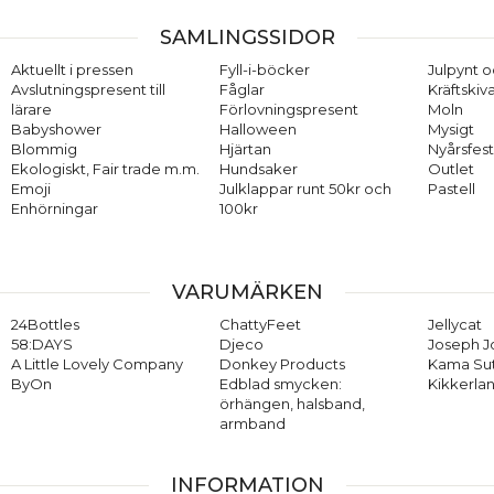
SAMLINGSSIDOR
Aktuellt i pressen
Fyll-i-böcker
Julpynt o
Avslutningspresent till
Fåglar
Kräftskiv
lärare
Förlovningspresent
Moln
Babyshower
Halloween
Mysigt
Blommig
Hjärtan
Nyårsfes
Ekologiskt, Fair trade m.m.
Hundsaker
Outlet
Emoji
Julklappar runt 50kr och
Pastell
Enhörningar
100kr
VARUMÄRKEN
24Bottles
ChattyFeet
Jellycat
58:DAYS
Djeco
Joseph 
A Little Lovely Company
Donkey Products
Kama Su
ByOn
Edblad smycken:
Kikkerla
örhängen, halsband,
armband
INFORMATION