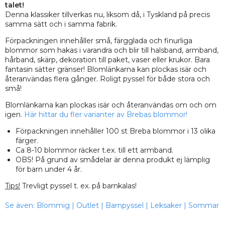
talet!
Denna klassiker tillverkas nu, liksom då, i Tyskland på precis
samma sätt och i samma fabrik.
Förpackningen innehåller små, färgglada och finurliga
blommor som hakas i varandra och blir till halsband, armband,
hårband, skärp, dekoration till paket, vaser eller krukor. Bara
fantasin sätter gränser! Blomlänkarna kan plockas isär och
återanvändas flera gånger. Roligt pyssel för både stora och
små!
Blomlänkarna kan plockas isär och återanvändas om och om
igen.
Här hittar du fler varianter av Brebas blommor!
Förpackningen innehåller 100 st Breba blommor i 13 olika
färger.
Ca 8-10 blommor räcker t.ex. till ett armband.
OBS! På grund av smådelar är denna produkt ej lämplig
för barn under 4 år.
Tips!
Trevligt pyssel t. ex. på barnkalas!
Se även:
Blommig
|
Outlet
|
Barnpyssel
|
Leksaker
|
Sommar