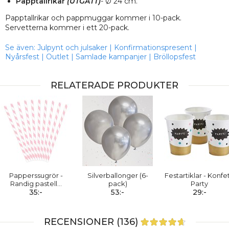
Papptallrikar
(UTGÅTT)
- Ø 24 cm.
Papptallrikar och pappmuggar kommer i 10-pack.
Servetterna kommer i ett 20-pack.
Se även:
Julpynt och julsaker
|
Konfirmationspresent
|
Nyårsfest
|
Outlet
|
Samlade kampanjer
|
Bröllopsfest
RELATERADE PRODUKTER
Papperssugrör -
Silverballonger (6-
Festartiklar - Konfet
Randig pastell
…
pack)
Party
35:-
53:-
29:-
RECENSIONER (136)