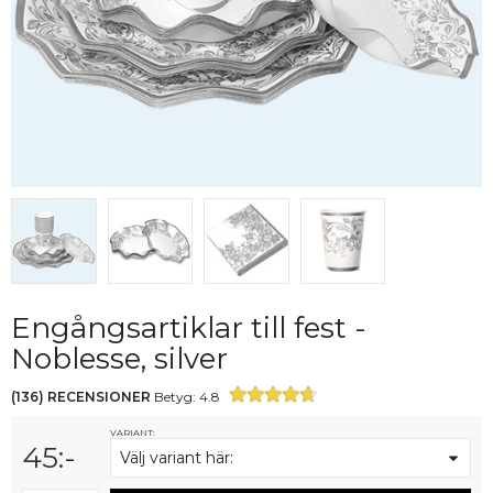
Engångsartiklar till fest -
Noblesse, silver
(
136
)
RECENSIONER
Betyg:
4.8
VARIANT:
45
:-
Välj variant här: