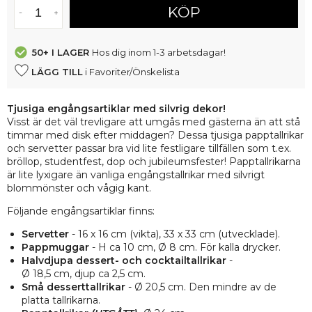
KÖP
50+
I LAGER
Hos dig inom 1-3 arbetsdagar!
LÄGG TILL
i Favoriter/Önskelista
Tjusiga engångsartiklar med silvrig dekor!
Visst är det väl trevligare att umgås med gästerna än att stå
timmar med disk efter middagen? Dessa tjusiga papptallrikar
och servetter passar bra vid lite festligare tillfällen som t.ex.
bröllop, studentfest, dop och jubileumsfester! Papptallrikarna
är lite lyxigare än vanliga engångstallrikar med silvrigt
blommönster och vågig kant.
Följande engångsartiklar finns:
Servetter
- 16 x 16 cm (vikta), 33 x 33 cm (utvecklade).
Pappmuggar
- H ca 10 cm, Ø 8 cm. För kalla drycker.
Halvdjupa dessert- och cocktailtallrikar
-
Ø 18,5 cm, djup ca 2,5 cm.
Små desserttallrikar
- Ø 20,5 cm. Den mindre av de
platta tallrikarna.