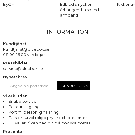
ByOn
Edblad smycken:
Kikkerla
örhängen, halsband,
armband
INFORMATION
Kundtjänst
kundtjanst@bluebox.se
08:00-16:00 vardagar
Pressbilder
service@bluebox.se
Nyhetsbrev
PRENUMERERA
Vi erbjuder
Snabb service
Paketinslagning
Kort m. personlig hälsning
Ett stort urval roliga prylar och presenter
Du väljer vilken dag din blå box ska postas!
Presenter