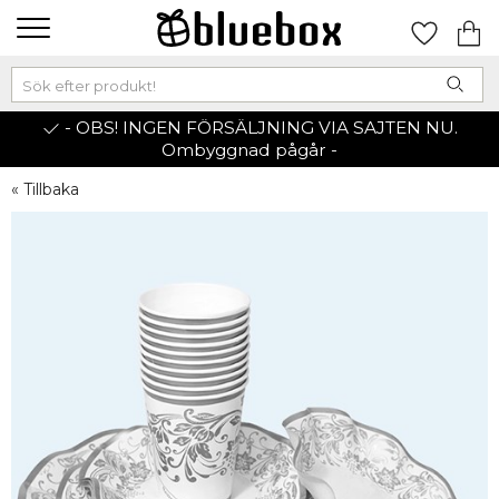
- OBS! INGEN FÖRSÄLJNING VIA SAJTEN NU.
Ombyggnad pågår -
« Tillbaka