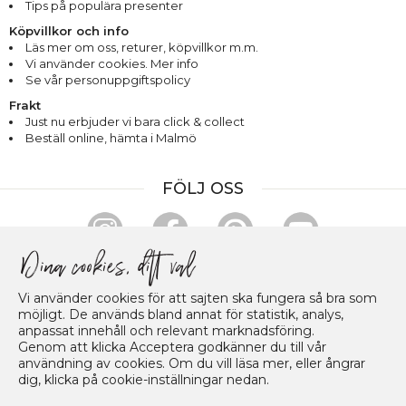
Tips på populära presenter
Köpvillkor och info
Läs mer om oss
,
returer
,
köpvillkor m.m.
Vi använder cookies. Mer info
Se vår personuppgiftspolicy
Frakt
Just nu erbjuder vi bara click & collect
Beställ online, hämta i Malmö
FÖLJ OSS
HANDLA & BETALA TRYGGT
Vi använder cookies för att sajten ska fungera så bra som
möjligt. De används bland annat för statistik, analys,
anpassat innehåll och relevant marknadsföring.
Genom att klicka Acceptera godkänner du till vår
användning av cookies. Om du vill läsa mer, eller ångrar
dig, klicka på cookie-inställningar nedan.