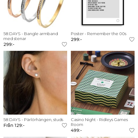
58:DAYS - Bangle armband
Poster - Remember the 00s
med stenar
299:-
299:-
58:DAYS - Pärlörhängen, studs
Casino Night - Ridleys Games
Room
Från 129:-
499:-