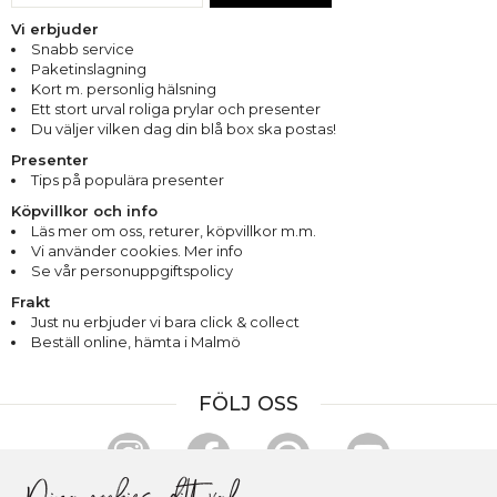
Vi erbjuder
Snabb service
Paketinslagning
Kort m. personlig hälsning
Ett stort urval roliga prylar och presenter
Du väljer vilken dag din blå box ska postas!
Presenter
Tips på populära presenter
Köpvillkor och info
Läs mer om oss
,
returer
,
köpvillkor m.m.
Vi använder cookies. Mer info
Se vår personuppgiftspolicy
Frakt
Just nu erbjuder vi bara click & collect
Beställ online, hämta i Malmö
FÖLJ OSS