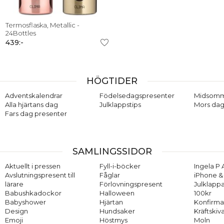
Termosflaska, Metallic -
24Bottles
439:-
HÖGTIDER
Adventskalendrar
Födelsedagspresenter
Midsom
Alla hjärtans dag
Julklappstips
Mors dag
Fars dag presenter
SAMLINGSSIDOR
Aktuellt i pressen
Fyll-i-böcker
Ingela P 
Avslutningspresent till
Fåglar
iPhone & 
lärare
Förlovningspresent
Julklappa
Babushkadockor
Halloween
100kr
Babyshower
Hjärtan
Konfirma
Design
Hundsaker
Kräftskiv
Emoji
Höstmys
Moln