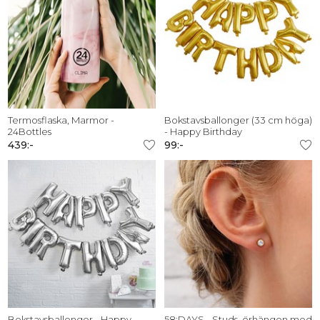
Termosflaska, Marmor -
Bokstavsballonger (33 cm höga)
24Bottles
- Happy Birthday
439:-
99:-
Bokstavsballonger - Happy
58:DAYS - Studs, örhängen med