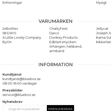
Enhörningar
Mysigt
VARUMÄRKEN
24Bottles
ChattyFeet
Jellycat
58:DAYS
Djeco
Joseph 
A Little Lovely Company
Donkey Products
Kama Su
ByOn
Edblad smycken:
Kikkerla
örhängen, halsband,
armband
INFORMATION
Kundtjänst
kundtjanst@bluebox.se
08:00-16:00 vardagar
Pressbilder
service@bluebox.se
Nyhetsbrev
PRENUMERERA