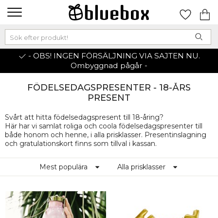
- OBS! INGEN FÖRSÄLJNING VIA SAJTEN NU.
Ombyggnad pågår -
FÖDELSEDAGSPRESENTER - 18-ÅRS
PRESENT
Svårt att hitta födelsedagspresent till 18-åring?
Här har vi samlat roliga och coola födelsedagspresenter till
både honom och henne, i alla prisklasser. Presentinslagning
och gratulationskort finns som tillval i kassan.
Mest populära
Alla prisklasser