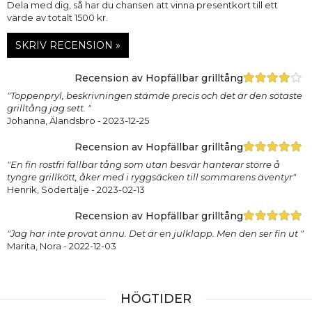
Dela med dig, så har du chansen att vinna presentkort till ett
värde av totalt 1500 kr.
SKRIV RECENSION »
Recension av Hopfällbar grilltång
"Toppenpryl, beskrivningen stämde precis och det är den sötaste
grilltång jag sett. "
Johanna, Älandsbro
- 2023-12-25
Recension av Hopfällbar grilltång
"En fin rostfri fällbar tång som utan besvär hanterar större å
tyngre grillkött, åker med i ryggsäcken till sommarens äventyr"
Henrik, Södertälje
- 2023-02-13
Recension av Hopfällbar grilltång
"Jag har inte provat ännu. Det är en julklapp. Men den ser fin ut "
Marita, Nora
- 2022-12-03
HÖGTIDER