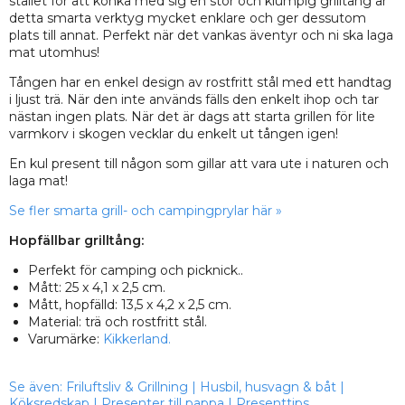
stället för att konka med sig en stor och klumpig grilltång är
detta smarta verktyg mycket enklare och ger dessutom
plats till annat. Perfekt när det vankas äventyr och ni ska laga
mat utomhus!
Tången har en enkel design av rostfritt stål med ett handtag
i ljust trä. När den inte används fälls den enkelt ihop och tar
nästan ingen plats. När det är dags att starta grillen för lite
varmkorv i skogen vecklar du enkelt ut tången igen!
En kul present till någon som gillar att vara ute i naturen och
laga mat!
Se fler smarta grill- och campingprylar här »
Hopfällbar grilltång:
Perfekt för camping och picknick..
Mått: 25 x 4,1 x 2,5 cm.
Mått, hopfälld: 13,5 x 4,2 x 2,5 cm.
Material: trä och rostfritt stål.
Varumärke:
Kikkerland.
Se även:
Friluftsliv & Grillning
|
Husbil, husvagn & båt
|
Köksredskap
|
Presenter till pappa
|
Presenttips