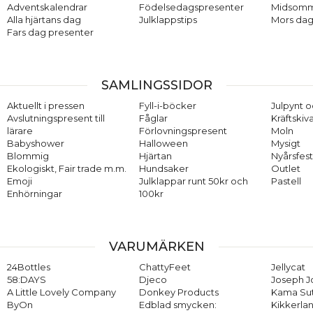
Adventskalendrar
Födelsedagspresenter
Midsom
Alla hjärtans dag
Julklappstips
Mors dag
Fars dag presenter
SAMLINGSSIDOR
Aktuellt i pressen
Fyll-i-böcker
Julpynt o
Avslutningspresent till
Fåglar
Kräftskiv
lärare
Förlovningspresent
Moln
Babyshower
Halloween
Mysigt
Blommig
Hjärtan
Nyårsfes
Ekologiskt, Fair trade m.m.
Hundsaker
Outlet
Emoji
Julklappar runt 50kr och
Pastell
Enhörningar
100kr
VARUMÄRKEN
24Bottles
ChattyFeet
Jellycat
58:DAYS
Djeco
Joseph 
A Little Lovely Company
Donkey Products
Kama Su
ByOn
Edblad smycken:
Kikkerla