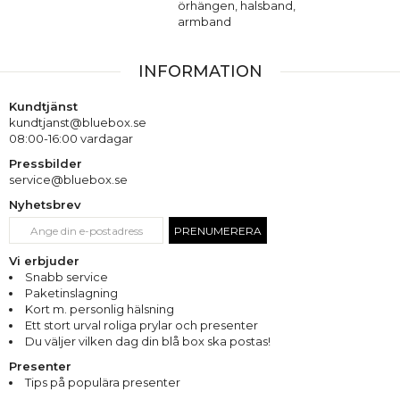
örhängen, halsband,
armband
INFORMATION
Kundtjänst
kundtjanst@bluebox.se
08:00-16:00 vardagar
Pressbilder
service@bluebox.se
Nyhetsbrev
PRENUMERERA
Vi erbjuder
Snabb service
Paketinslagning
Kort m. personlig hälsning
Ett stort urval roliga prylar och presenter
Du väljer vilken dag din blå box ska postas!
Presenter
Tips på populära presenter