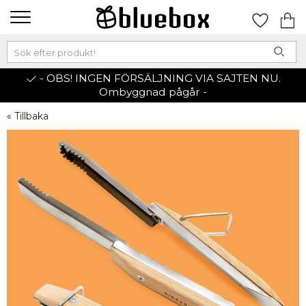
- OBS! INGEN FÖRSÄLJNING VIA SAJTEN NU.
Ombyggnad pågår -
« Tillbaka