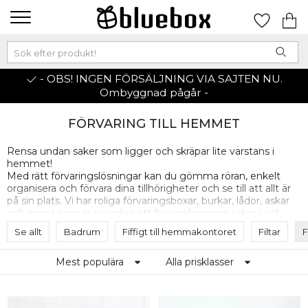
- OBS! INGEN FÖRSÄLJNING VIA SAJTEN NU.
Ombyggnad pågår -
FÖRVARING TILL HEMMET
Rensa undan saker som ligger och skräpar lite varstans i
hemmet!
Med rätt förvaringslösningar kan du gömma röran, enkelt
organisera och förvara dina tillhörigheter och se till att allt är
på sin plats. Vi har roliga förvaringsboxar, burkar, lådor, askar
och annat som är superbra att förvara/gömma saker i och
som desutom gör det enklare att hitta dina saker.
Se allt
Badrum
Fiffigt till hemmakontoret
Filtar
F
Mest populära
Alla prisklasser