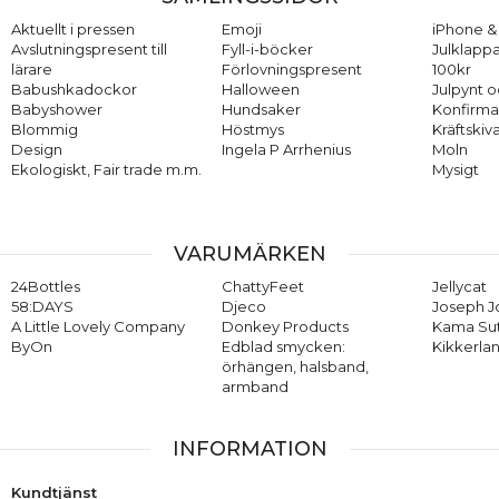
Aktuellt i pressen
Emoji
iPhone & 
Avslutningspresent till
Fyll-i-böcker
Julklappa
lärare
Förlovningspresent
100kr
Babushkadockor
Halloween
Julpynt o
Babyshower
Hundsaker
Konfirma
Blommig
Höstmys
Kräftskiv
Design
Ingela P Arrhenius
Moln
Ekologiskt, Fair trade m.m.
Mysigt
VARUMÄRKEN
24Bottles
ChattyFeet
Jellycat
58:DAYS
Djeco
Joseph 
A Little Lovely Company
Donkey Products
Kama Su
ByOn
Edblad smycken:
Kikkerla
örhängen, halsband,
armband
INFORMATION
Kundtjänst