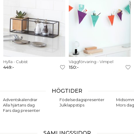
Hylla - Cubist
Väggförvaring - Vimpel
449:-
150:-
HÖGTIDER
Adventskalendrar
Födelsedagspresenter
Midsom
Alla hjärtans dag
Julklappstips
Mors dag
Fars dag presenter
SAMLINGSSIDOR