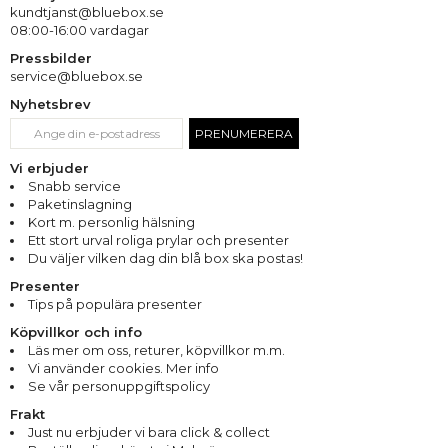
kundtjanst@bluebox.se
08:00-16:00 vardagar
Pressbilder
service@bluebox.se
Nyhetsbrev
PRENUMERERA
Vi erbjuder
Snabb service
Paketinslagning
Kort m. personlig hälsning
Ett stort urval roliga prylar och presenter
Du väljer vilken dag din blå box ska postas!
Presenter
Tips på populära presenter
Köpvillkor och info
Läs mer om oss
,
returer
,
köpvillkor m.m.
Vi använder cookies. Mer info
Se vår personuppgiftspolicy
Frakt
Just nu erbjuder vi bara click & collect