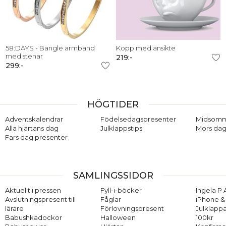
58:DAYS - Bangle armband
Kopp med ansikte
med stenar
219:-
299:-
HÖGTIDER
Adventskalendrar
Födelsedagspresenter
Midsom
Alla hjärtans dag
Julklappstips
Mors dag
Fars dag presenter
SAMLINGSSIDOR
Aktuellt i pressen
Fyll-i-böcker
Ingela P 
Avslutningspresent till
Fåglar
iPhone & 
lärare
Förlovningspresent
Julklappa
Babushkadockor
Halloween
100kr