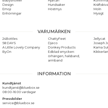
Babyshower
Hjärtan
Konfirma
Design
Hundsaker
Kräftskiv
Emoji
Höstmys
Moln
Enhörningar
Mysigt
VARUMÄRKEN
24Bottles
ChattyFeet
Jellycat
58:DAYS
Djeco
Joseph 
A Little Lovely Company
Donkey Products
Kama Su
ByOn
Edblad smycken:
Kikkerla
örhängen, halsband,
armband
INFORMATION
Kundtjänst
kundtjanst@bluebox.se
08:00-16:00 vardagar
Pressbilder
service@bluebox.se