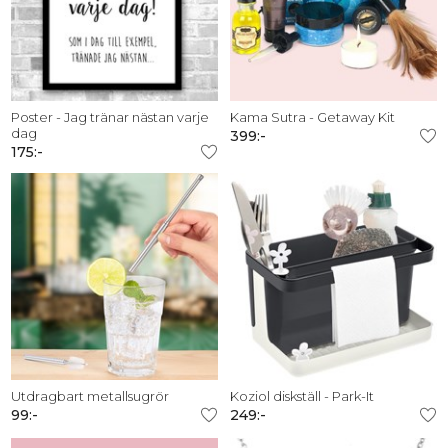
Poster - Jag tränar nästan varje
Kama Sutra - Getaway Kit
dag
399:-
175:-
Utdragbart metallsugrör
Koziol diskställ - Park-It
99:-
249:-