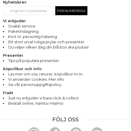
Nyhetsbrev
PRENUMERERA
Vi erbjuder
Snabb service
Paketinslagning
Kort m. personlig hälsning
Ett stort urval roliga prylar och presenter
Du väljer vilken dag din blå box ska postas!
Presenter
Tips på populära presenter
Köpvillkor och info
Läs mer om oss
,
returer
,
köpvillkor m.m.
Vi använder cookies. Mer info
Se vår personuppgiftspolicy
Frakt
Just nu erbjuder vi bara click & collect
Beställ online, hämta i Malmö
FÖLJ OSS