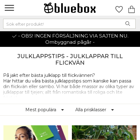
- OBS! INGEN FÖRSÄLJNING VIA SAJTEN NU.
Ombyggnad pågår -
JULKLAPPSTIPS - JULKLAPPAR TILL
FLICKVÄN
På jakt efter bästa julklapp till flickvännen?
Här hittar du våra bästa julklappstips som kanske kan passa
din flickvän eller sambo. Vi har både massor av olika typer av
julklappar till tjejen; allt från romantiska till roliga och lite
fräcka!
Du vet väl att vi kan fixa julklappsinslagning åt dig också!
Mest populära
Alla prisklasser
Det kan du välja när du kommer till kassan. Problem solved!
✓ Presentinslagning ✓ Öppet köp till januari ✓ Över 2500
varor på lager ✓ Inga restorder ✓ Supersnabb leverans ✓
Trygg e-handel