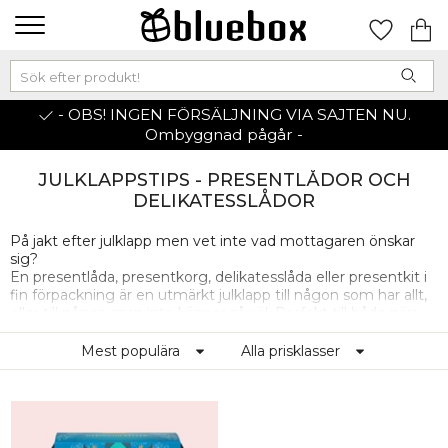
- OBS! INGEN FÖRSÄLJNING VIA SAJTEN NU.
Ombyggnad pågår -
JULKLAPPSTIPS - PRESENTLÅDOR OCH
DELIKATESSLÅDOR
På jakt efter julklapp men vet inte vad mottagaren önskar
sig?
En presentlåda, presentkorg, delikatesslåda eller presentkit i
fin förpackning är en utmärkt julklapp till någon som har allt,
eller till någon man inte känner så väl. Perfekt till både nära
och kära, och som företagspresent till anställda eller julgåva
till lärare. Här finns presentkit med noggrant utvalda
Mest populära
Alla prisklasser
produkter, till exempel: lyxigt rakningskit till honom,
presentask med doftljus till henne och olika delikatesslådor till
finsmakaren.
I kassan kan du bestämma om du ska få presentlådan
hemskickad eller skicka den direkt till mottagaren. Fina