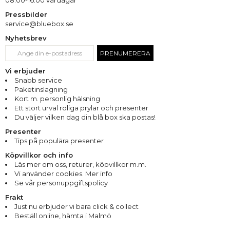
08:00-16:00 vardagar
doftolja
. Deluxe!
Pressbilder
Ätbara presenter/julklappar?
service@bluebox.se
Ätbara julklappar passar ALLA oavsett ålder och intressen och
Nyhetsbrev
är en uppskattad julklapp. Här kan du hitta alla våra samlade
delikatesslådor och presentlådor
, mumsigt
godis
och fina
te-
PRENUMERERA
lådor.
Alla perfekta julklappar när det är svårt att välja eller
Vi erbjuder
hitta rätt sak.
Snabb service
Paketinslagning
Kort m. personlig hälsning
Ett stort urval roliga prylar och presenter
Du väljer vilken dag din blå box ska postas!
Presenter
Tips på populära presenter
Köpvillkor och info
Läs mer om oss
,
returer
,
köpvillkor m.m.
Vi använder cookies. Mer info
Se vår personuppgiftspolicy
Frakt
Just nu erbjuder vi bara click & collect
Beställ online, hämta i Malmö