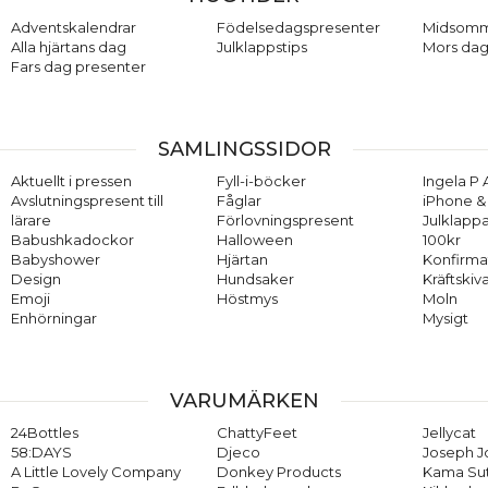
Adventskalendrar
Födelsedagspresenter
Midsom
Alla hjärtans dag
Julklappstips
Mors dag
Fars dag presenter
SAMLINGSSIDOR
Aktuellt i pressen
Fyll-i-böcker
Ingela P 
Avslutningspresent till
Fåglar
iPhone & 
lärare
Förlovningspresent
Julklappa
Babushkadockor
Halloween
100kr
Babyshower
Hjärtan
Konfirma
Design
Hundsaker
Kräftskiv
Emoji
Höstmys
Moln
Enhörningar
Mysigt
VARUMÄRKEN
24Bottles
ChattyFeet
Jellycat
58:DAYS
Djeco
Joseph 
A Little Lovely Company
Donkey Products
Kama Su