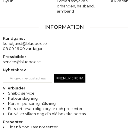
ByOn
Edblad smycken:
Kikkerla
örhängen, halsband,
armband
INFORMATION
Kundtjänst
kundtjanst@bluebox.se
08:00-16:00 vardagar
Pressbilder
service@bluebox.se
Nyhetsbrev
PRENUMERERA
Vi erbjuder
Snabb service
Paketinslagning
Kort m. personlig hälsning
Ett stort urval roliga prylar och presenter
Du väljer vilken dag din blå box ska postas!
Presenter
Tips på populära presenter