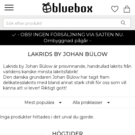
- OBS! INGEN FÖRSÄLJNING VIA SAJTEN NU.
Ombyggnad pågår -
LAKRIDS BY JOHAN BÜLOW
Lakrids by Johan Bülow är prisvinnande, handrullad lakrits från
världens kanske minsta lakritsfabrik!
Den danska grundaren Johan Bülow har tagit fram
delikatesslakrits med bland annat stark chilli för oss som vill
känna att vi lever! Riktigt gott!
Mest populära
Alla prisklasser
Inga produkter hittades i det urval du gjorde.
HÖGTIDER