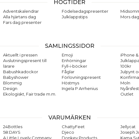
presentlådor för alla smaker! Delikatessboxar är en perfekt
HÖGTIDER
avslutningspresent till lärare och arbetsgivare,
Adventskalendrar
Födelsedagspresenter
Midsom
företagspresent till anställda och gå bort-present till
Alla hjärtans dag
Julklappstips
Mors dag
värdparet.
Fars dag presenter
Klicka hem presentlådan idag, välj utskicksdatum i kassan
och välj om den ska skickas till dig eller direkt till mottagaren.
Hälsningskort kan väljas i kassan. Alltid snabb leverans!
SAMLINGSSIDOR
Aktuellt i pressen
Emoji
iPhone & 
Avslutningspresent till
Enhörningar
Julklappa
lärare
Fyll-i-böcker
100kr
Babushkadockor
Fåglar
Julpynt o
Babyshower
Förlovningspresent
Konfirma
Blommig
Höstmys
Moln
Design
Ingela P Arrhenius
Nyårsfes
Ekologiskt, Fair trade m.m.
Outlet
VARUMÄRKEN
24Bottles
ChattyFeet
Jellycat
58:DAYS
Djeco
Joseph 
A Little Lovely Company
Donkey Products
Kama Su