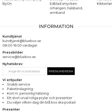
ByOn
Edblad smycken:
Kikkerla
örhängen, halsband,
armband
INFORMATION
Kundtjänst
kundtjanst@bluebox.se
08:00-16:00 vardagar
Pressbilder
service@bluebox.se
Nyhetsbrev
PRENUMERERA
Vi erbjuder
Snabb service
Paketinslagning
Kort m. personlig hälsning
Ett stort urval roliga prylar och presenter
Du väljer vilken dag din blå box ska postas!
Presenter