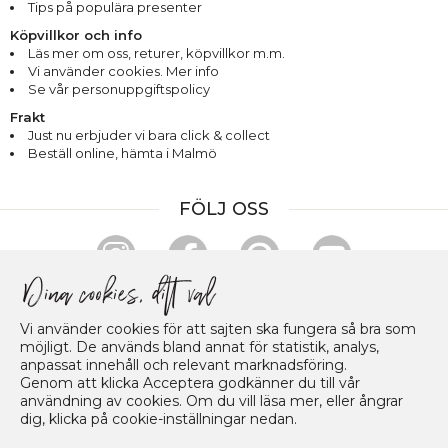
Tips på populära presenter
Köpvillkor och info
Läs mer om oss
,
returer
,
köpvillkor m.m.
Vi använder cookies. Mer info
Se vår personuppgiftspolicy
Frakt
Just nu erbjuder vi bara click & collect
Beställ online, hämta i Malmö
FÖLJ OSS
HANDLA & BETALA TRYGGT
Vi använder cookies för att sajten ska fungera så bra som
möjligt. De används bland annat för statistik, analys,
anpassat innehåll och relevant marknadsföring.
Genom att klicka Acceptera godkänner du till vår
användning av cookies. Om du vill läsa mer, eller ångrar
dig, klicka på cookie-inställningar nedan.