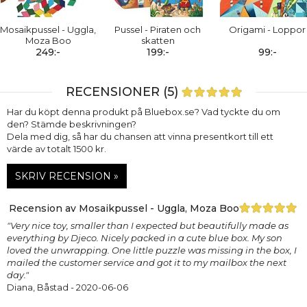
Mosaikpussel - Uggla,
Pussel - Piraten och
Origami - Loppor
Moza Boo
skatten
249:-
199:-
99:-
RECENSIONER (5)
Har du köpt denna produkt på Bluebox.se? Vad tyckte du om
den? Stämde beskrivningen?
Dela med dig, så har du chansen att vinna presentkort till ett
värde av totalt 1500 kr.
SKRIV RECENSION »
Recension av Mosaikpussel - Uggla, Moza Boo
"Very nice toy, smaller than I expected but beautifully made as
everything by Djeco. Nicely packed in a cute blue box. My son
loved the unwrapping. One little puzzle was missing in the box, I
mailed the customer service and got it to my mailbox the next
day."
Diana, Båstad
- 2020-06-06