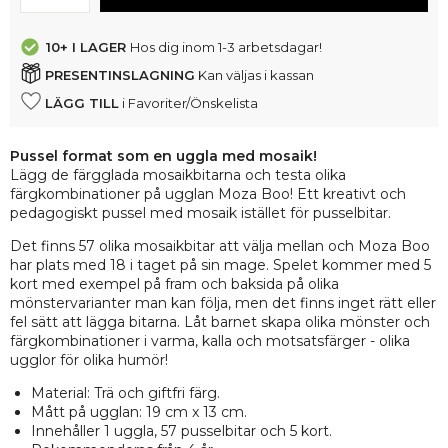
10+
I LAGER
Hos dig inom 1-3 arbetsdagar!
PRESENTINSLAGNING
Kan väljas i kassan
LÄGG TILL
i Favoriter/Önskelista
Pussel format som en uggla med mosaik!
Lägg de färgglada mosaikbitarna och testa olika
färgkombinationer på ugglan Moza Boo! Ett kreativt och
pedagogiskt pussel med mosaik istället för pusselbitar.
Det finns 57 olika mosaikbitar att välja mellan och Moza Boo
har plats med 18 i taget på sin mage. Spelet kommer med 5
kort med exempel på fram och baksida på olika
mönstervarianter man kan följa, men det finns inget rätt eller
fel sätt att lägga bitarna. Låt barnet skapa olika mönster och
färgkombinationer i varma, kalla och motsatsfärger - olika
ugglor för olika humör!
Material: Trä och giftfri färg.
Mått på ugglan: 19 cm x 13 cm.
Innehåller 1 uggla, 57 pusselbitar och 5 kort.