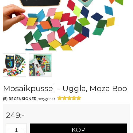
Mosaikpussel - Uggla, Moza Boo
(
5
)
RECENSIONER
Betyg:
5.0
249
:-
KÖP