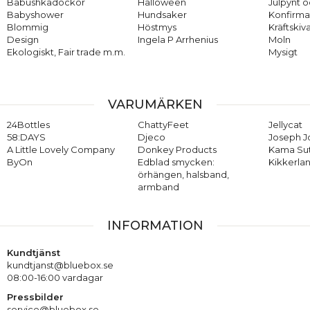
Babushkadockor
Halloween
Julpynt o
Babyshower
Hundsaker
Konfirma
Blommig
Höstmys
Kräftskiv
Design
Ingela P Arrhenius
Moln
Ekologiskt, Fair trade m.m.
Mysigt
VARUMÄRKEN
24Bottles
ChattyFeet
Jellycat
58:DAYS
Djeco
Joseph 
A Little Lovely Company
Donkey Products
Kama Su
ByOn
Edblad smycken:
Kikkerla
örhängen, halsband,
armband
INFORMATION
Kundtjänst
kundtjanst@bluebox.se
08:00-16:00 vardagar
Pressbilder
service@bluebox.se