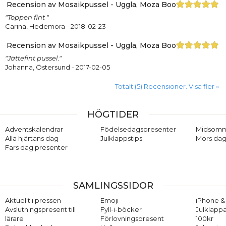
Recension av Mosaikpussel - Uggla, Moza Boo
"Toppen fint "
Carina, Hedemora
- 2018-02-23
Recension av Mosaikpussel - Uggla, Moza Boo
"Jättefint pussel."
Johanna, Östersund
- 2017-02-05
Totalt (5) Recensioner. Visa fler »
HÖGTIDER
Adventskalendrar
Födelsedagspresenter
Midsom
Alla hjärtans dag
Julklappstips
Mors dag
Fars dag presenter
SAMLINGSSIDOR
Aktuellt i pressen
Emoji
iPhone & 
Avslutningspresent till
Fyll-i-böcker
Julklappa
lärare
Förlovningspresent
100kr