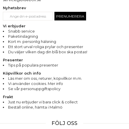
Nyhetsbrev
PRENUMERERA
Vi erbjuder
Snabb service
Paketinslagning
Kort m. personlig hälsning
Ett stort urval roliga prylar och presenter
Du väljer vilken dag din blå box ska postas!
Presenter
Tips på populära presenter
Köpvillkor och info
Läs mer om oss
,
returer
,
köpvillkor m.m.
Vi använder cookies. Mer info
Se vår personuppgiftspolicy
Frakt
Just nu erbjuder vi bara click & collect
Beställ online, hämta i Malmö
FÖLJ OSS