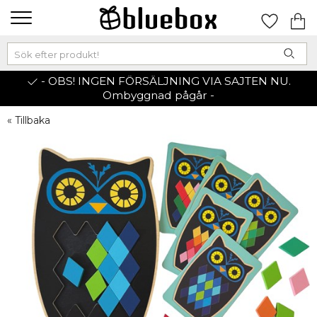
- OBS! INGEN FÖRSÄLJNING VIA SAJTEN NU.
Ombyggnad pågår -
« Tillbaka