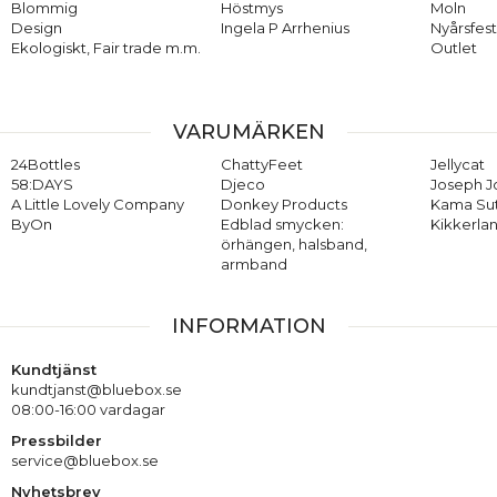
Blommig
Höstmys
Moln
Design
Ingela P Arrhenius
Nyårsfes
Ekologiskt, Fair trade m.m.
Outlet
VARUMÄRKEN
24Bottles
ChattyFeet
Jellycat
58:DAYS
Djeco
Joseph 
A Little Lovely Company
Donkey Products
Kama Su
ByOn
Edblad smycken:
Kikkerla
örhängen, halsband,
armband
INFORMATION
Kundtjänst
kundtjanst@bluebox.se
08:00-16:00 vardagar
Pressbilder
service@bluebox.se
Nyhetsbrev