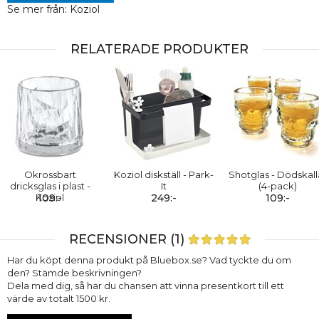
Se mer från: Koziol
RELATERADE PRODUKTER
Okrossbart
Koziol diskställ - Park-
Shotglas - Dödskall
dricksglas i plast -
It
(4-pack)
Koziol
109:-
249:-
109:-
RECENSIONER (1)
Har du köpt denna produkt på Bluebox.se? Vad tyckte du om
den? Stämde beskrivningen?
Dela med dig, så har du chansen att vinna presentkort till ett
värde av totalt 1500 kr.