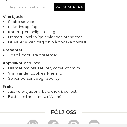
PRENUMERERA
Vi erbjuder
Snabb service
Paketinslagning
Kort m. personlig hälsning
Ett stort urval roliga prylar och presenter
Du väljer vilken dag din blå box ska postas!
Presenter
Tips på populära presenter
Köpvillkor och info
Läs mer om oss
,
returer
,
köpvillkor m.m.
Vi använder cookies. Mer info
Se vår personuppgiftspolicy
Frakt
Just nu erbjuder vi bara click & collect
Beställ online, hämta i Malmö
FÖLJ OSS