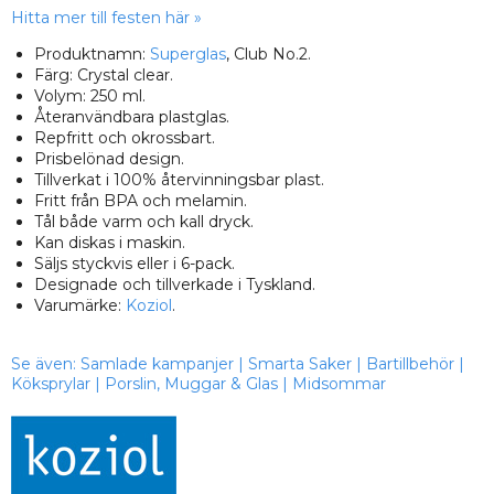
Hitta mer till festen här »
Produktnamn:
Superglas
, Club No.2.
Färg: Crystal clear.
Volym: 250 ml.
Återanvändbara plastglas.
Repfritt och okrossbart.
Prisbelönad design.
Tillverkat i 100% återvinningsbar plast.
Fritt från BPA och melamin.
Tål både varm och kall dryck.
Kan diskas i maskin.
Säljs styckvis eller i 6-pack.
Designade och tillverkade i Tyskland.
Varumärke:
Koziol
.
Se även:
Samlade kampanjer
|
Smarta Saker
|
Bartillbehör
|
Köksprylar
|
Porslin, Muggar & Glas
|
Midsommar