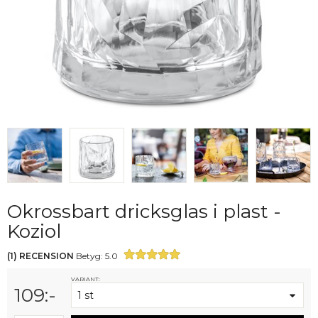
Okrossbart dricksglas i plast -
Koziol
(
1
)
RECENSION
Betyg:
5.0
VARIANT:
109
:-
1 st