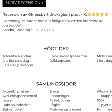
SKRIV RECENSION »
Recension av Okrossbart dricksglas i plast - Koziol, 1 st
"Jättefint glas. Känns inte alls billigt dock va den lite större än
jag trodde"
Sandra, Södertälje
- 2022-07-06
HÖGTIDER
Adventskalendrar
Födelsedagspresenter
Midsom
Alla hjärtans dag
Julklappstips
Mors dag
Fars dag presenter
SAMLINGSSIDOR
Aktuellt i pressen
Emoji
iPhone & 
Avslutningspresent till
Enhörningar
Julklappa
lärare
Fyll-i-böcker
100kr
Babushkadockor
Fåglar
Julpynt o
Babyshower
Förlovningspresent
Konfirma