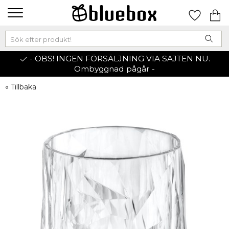
- OBS! INGEN FÖRSÄLJNING VIA SAJTEN NU.
Ombyggnad pågår -
« Tillbaka