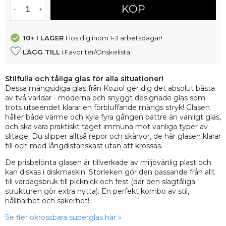
KÖP
10+
I LAGER
Hos dig inom 1-3 arbetsdagar!
LÄGG TILL
i Favoriter/Önskelista
Stilfulla och tåliga glas för alla situationer!
Dessa mångsidiga glas från Koziol ger dig det absolut bästa
av två världar - moderna och snyggt designade glas som
trots utseendet klarar en förbluffande mängs stryk! Glasen
håller både värme och kyla fyra gången bättre än vanligt glas,
och ska vara praktiskt taget immuna mot vanliga typer av
slitage. Du slipper alltså repor och skärvor, de här glasen klarar
till och med långdistanskast utan att krossas.
De prisbelönta glasen är tillverkade av miljövänlig plast och
kan diskas i diskmaskin. Storleken gör den passande från allt
till vardagsbruk till picknick och fest (där den slagtåliga
strukturen gör extra nytta). En perfekt kombo av stil,
hållbarhet och säkerhet!
Se fler okrossbara superglas här »