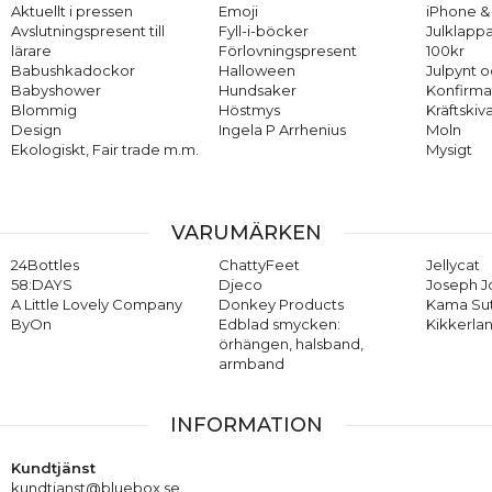
Aktuellt i pressen
Emoji
iPhone & 
Avslutningspresent till
Fyll-i-böcker
Julklappa
lärare
Förlovningspresent
100kr
Babushkadockor
Halloween
Julpynt o
Babyshower
Hundsaker
Konfirma
Blommig
Höstmys
Kräftskiv
Design
Ingela P Arrhenius
Moln
Ekologiskt, Fair trade m.m.
Mysigt
VARUMÄRKEN
24Bottles
ChattyFeet
Jellycat
58:DAYS
Djeco
Joseph 
A Little Lovely Company
Donkey Products
Kama Su
ByOn
Edblad smycken:
Kikkerla
örhängen, halsband,
armband
INFORMATION
Kundtjänst
kundtjanst@bluebox.se