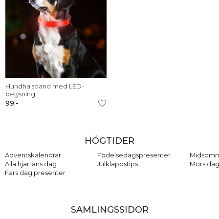
Tänk på din och andras säkerhet i trafiken: Sätt en extra reflex
på din ryggsäck, jacka, cykel. Reflex kan rädda liv!
Hundhalsband med LED-
belysning
99:-
HÖGTIDER
Adventskalendrar
Födelsedagspresenter
Midsom
Alla hjärtans dag
Julklappstips
Mors dag
Fars dag presenter
SAMLINGSSIDOR