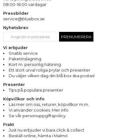
08:00-16:00 vardagar
Pressbilder
service@bluebox.se
Nyhetsbrev
PRENUMERERA
Vi erbjuder
Snabb service
Paketinslagning
Kort m. personlig hälsning
Ett stort urval roliga prylar och presenter
Du väljer vilken dag din blå box ska postas!
Presenter
Tips på populära presenter
Köpvillkor och info
Läs mer om oss
,
returer
,
köpvillkor m.m.
Vi använder cookies. Mer info
Se vår personuppgiftspolicy
Frakt
Just nu erbjuder vi bara click & collect
Beställ online, hämta i Malmö