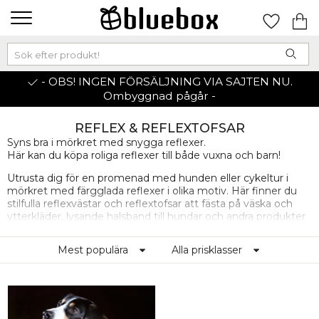
- OBS! INGEN FÖRSÄLJNING VIA SAJTEN NU.
Ombyggnad pågår -
REFLEX & REFLEXTOFSAR
Syns bra i mörkret med snygga reflexer.
Här kan du köpa roliga reflexer till både vuxna och barn!
Utrusta dig för en promenad med hunden eller cykeltur i
mörkret med färgglada reflexer i olika motiv. Här finner du
stilfulla reflexvästar och reflextofsar att fästa på väska och
ytterkläder, lysande halsband till hundar och andra produkter
som hjälper dig synas i mörkret!
Mest populära
Alla prisklasser
Reflextofs, vad är det?
En lysande uppfinning i dubbel
bemärkelse och närmare bestämt en tassel i reflexmaterial!
Reflextofsen lyser upp i mörkret och blir en snygg accessoar
till din outfit. Fäst en reflextassel på handväskan, jackan,
resväskan... ja, vad du nu vill pimpa med en reflex!
Reflextofsen finns i flera varianter och färger!