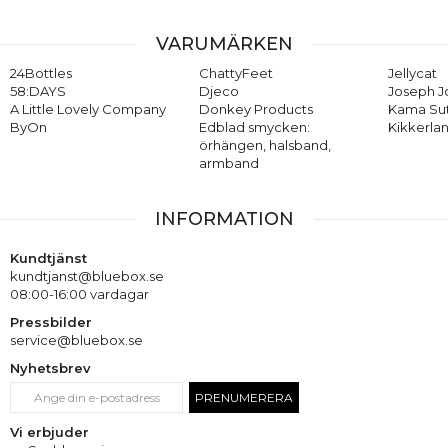
VARUMÄRKEN
24Bottles
ChattyFeet
Jellycat
58:DAYS
Djeco
Joseph 
A Little Lovely Company
Donkey Products
Kama Su
ByOn
Edblad smycken:
Kikkerla
örhängen, halsband,
armband
INFORMATION
Kundtjänst
kundtjanst@bluebox.se
08:00-16:00 vardagar
Pressbilder
service@bluebox.se
Nyhetsbrev
PRENUMERERA
Vi erbjuder