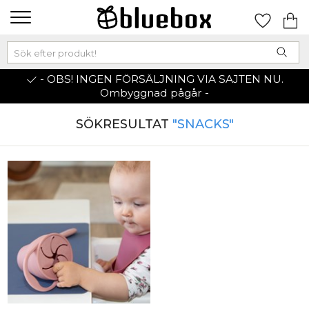
- OBS! INGEN FÖRSÄLJNING VIA SAJTEN NU.
Ombyggnad pågår -
SÖKRESULTAT
"SNACKS"