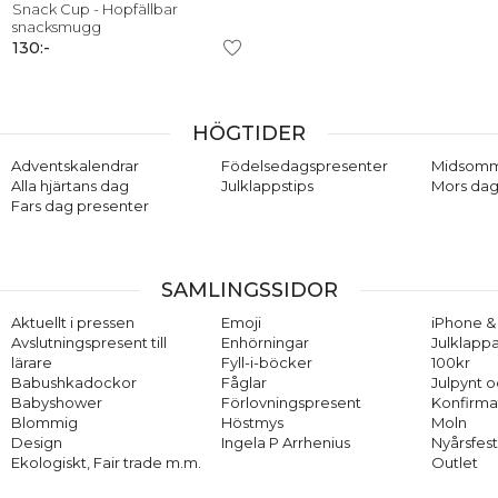
Snack Cup - Hopfällbar
snacksmugg
130:-
HÖGTIDER
Adventskalendrar
Födelsedagspresenter
Midsom
Alla hjärtans dag
Julklappstips
Mors dag
Fars dag presenter
SAMLINGSSIDOR
Aktuellt i pressen
Emoji
iPhone & 
Avslutningspresent till
Enhörningar
Julklappa
lärare
Fyll-i-böcker
100kr
Babushkadockor
Fåglar
Julpynt o
Babyshower
Förlovningspresent
Konfirma
Blommig
Höstmys
Moln
Design
Ingela P Arrhenius
Nyårsfes
Ekologiskt, Fair trade m.m.
Outlet