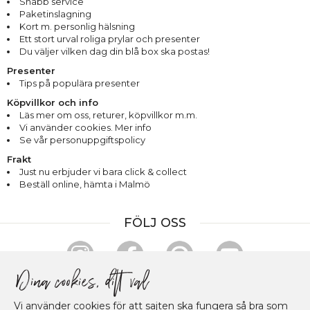
Snabb service
Paketinslagning
Kort m. personlig hälsning
Ett stort urval roliga prylar och presenter
Du väljer vilken dag din blå box ska postas!
Presenter
Tips på populära presenter
Köpvillkor och info
Läs mer om oss
,
returer
,
köpvillkor m.m.
Vi använder cookies. Mer info
Se vår personuppgiftspolicy
Frakt
Just nu erbjuder vi bara click & collect
Beställ online, hämta i Malmö
FÖLJ OSS
HANDLA & BETALA TRYGGT
Vi använder cookies för att sajten ska fungera så bra som