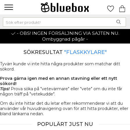
- OBS! INGEN FÖRSÄLJNING VIA SAJTEN NU.
Ombyggnad pågår -
SÖKRESULTAT
"FLASKKYLARE"
Tyvärr kunde vi inte hitta några produkter som matchar ditt
sökord.
Prova gärna igen med en annan stavning eller ett nytt
sökord!
Tips!
Prova söka på "vetevärmare" eller "vete" om du inte får
någon träff på "vetekudde".
Om du inte hittar det du letar efter rekommenderar vi att du
använder vår huvudnavigering ovan för att hitta produkter, eller
bland länkarna nedan.
POPULÄRT JUST NU