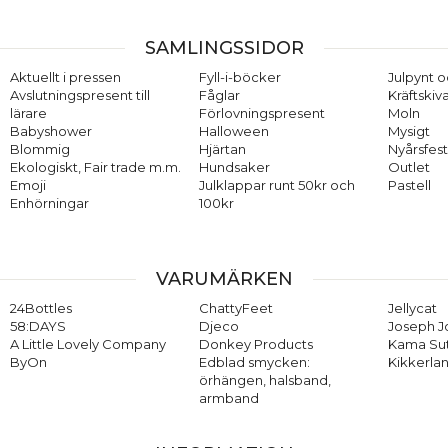
SAMLINGSSIDOR
Aktuellt i pressen
Fyll-i-böcker
Julpynt o
Avslutningspresent till
Fåglar
Kräftskiv
lärare
Förlovningspresent
Moln
Babyshower
Halloween
Mysigt
Blommig
Hjärtan
Nyårsfes
Ekologiskt, Fair trade m.m.
Hundsaker
Outlet
Emoji
Julklappar runt 50kr och
Pastell
Enhörningar
100kr
VARUMÄRKEN
24Bottles
ChattyFeet
Jellycat
58:DAYS
Djeco
Joseph 
A Little Lovely Company
Donkey Products
Kama Su
ByOn
Edblad smycken:
Kikkerla
örhängen, halsband,
armband