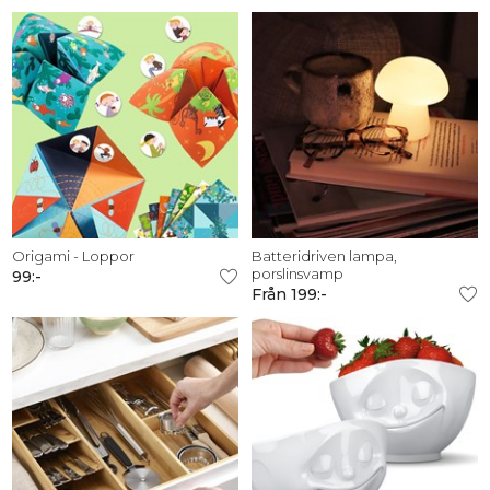
Origami - Loppor
Batteridriven lampa,
porslinsvamp
99:-
Från 199:-