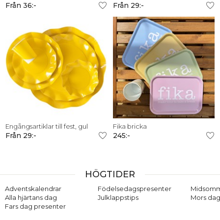
Från 36:-
Från 29:-
Engångsartiklar till fest, gul
Fika bricka
Från 29:-
245:-
HÖGTIDER
Adventskalendrar
Födelsedagspresenter
Midsom
Alla hjärtans dag
Julklappstips
Mors dag
Fars dag presenter