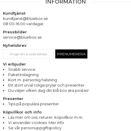
INFORMATION
Kundtjänst
kundtjanst@bluebox.se
08:00-16:00 vardagar
Pressbilder
service@bluebox.se
Nyhetsbrev
PRENUMERERA
Vi erbjuder
Snabb service
Paketinslagning
Kort m. personlig hälsning
Ett stort urval roliga prylar och presenter
Du väljer vilken dag din blå box ska postas!
Presenter
Tips på populära presenter
Köpvillkor och info
Läs mer om oss
,
returer
,
köpvillkor m.m.
Vi använder cookies. Mer info
Se vår personuppgiftspolicy