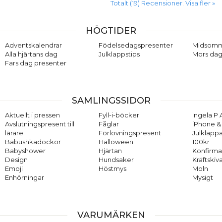
Totalt (19) Recensioner. Visa fler »
HÖGTIDER
Adventskalendrar
Födelsedagspresenter
Midsom
Alla hjärtans dag
Julklappstips
Mors dag
Fars dag presenter
SAMLINGSSIDOR
Aktuellt i pressen
Fyll-i-böcker
Ingela P 
Avslutningspresent till
Fåglar
iPhone & 
lärare
Förlovningspresent
Julklappa
Babushkadockor
Halloween
100kr
Babyshower
Hjärtan
Konfirma
Design
Hundsaker
Kräftskiv
Emoji
Höstmys
Moln
Enhörningar
Mysigt
VARUMÄRKEN