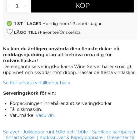
KÖP
1 ST
I LAGER
Hos dig inom 1-3 arbetsdagar!
LÄGG TILL
i Favoriter/Önskelista
Nu kan du äntligen använda dina finaste dukar på
middagsbjudning utan att behöva oroa dig för
rödvinsfläckar!
De eleganta serveringskorkarna Wine Server häller smidigt
upp vinet och skyddar mot dropp. Passar de flesta vinflaskor!
Se fler smarta vintillbehör här »
Serveringskork för vin:
Förpackningen innehåller
2 st
serveringskorkar.
Tål diskmaskin.
Varumärke:
Vacu vin.
Se även:
Julklappar runt 50kr och 100kr
|
Samlade kampanjer
|
Smarta Saker
|
Korkskruvar & Kapsylöppnare
|
Presenter till