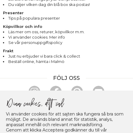
Du väljer vilken dag din blå box ska postas!
Presenter
Tips på populära presenter
Köpvillkor och info
Läs mer om oss
,
returer
,
köpvillkor m.m.
Vi använder cookies. Mer info
Se vår personuppgiftspolicy
Frakt
Just nu erbjuder vi bara click & collect
Beställ online, hämta i Malmö
FÖLJ OSS
HANDLA & BETALA TRYGGT
Vi använder cookies för att sajten ska fungera så bra som
möjligt. De används bland annat för statistik, analys,
anpassat innehåll och relevant marknadsföring.
Genom att klicka Acceptera godkänner du till vår