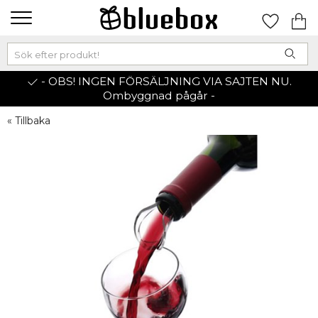
- OBS! INGEN FÖRSÄLJNING VIA SAJTEN NU.
Ombyggnad pågår -
« Tillbaka