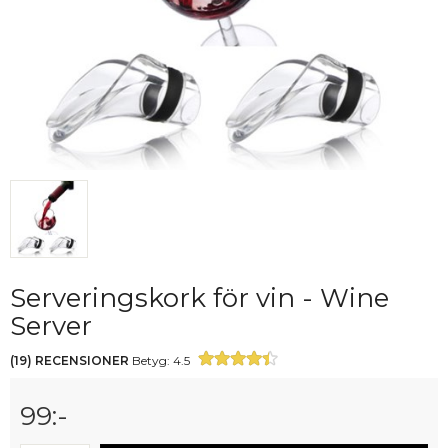
Serveringskork för vin - Wine
Server
(
19
)
RECENSIONER
Betyg:
4.5
99
:-