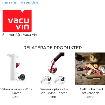
mamma
|
Presenttips
Se mer från: Vacu Vin
RELATERADE PRODUKTER
Vakuumpump - Wine
Serveringskork för
Ostbricka med
Saver
vin - Wine Server
ostkniv och
…
239:-
99:-
569:-