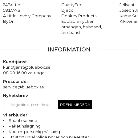
24Bottles
ChattyFeet
Jellycat
58:DAYS
Djeco
Joseph 
A Little Lovely Company
Donkey Products
Kama Su
ByOn
Edblad smycken:
Kikkerla
örhängen, halsband,
armband
INFORMATION
Kundtjänst
kundtjanst@bluebox.se
08:00-16:00 vardagar
Pressbilder
service@bluebox.se
Nyhetsbrev
PRENUMERERA
Vi erbjuder
Snabb service
Paketinslagning
Kort m. personlig hälsning
Ett stort urval roliga prylar och presenter