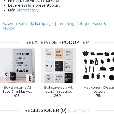
Finns i både vit och mörkbrun.
Levereras i fina presentboxar.
Från
Storefactory.
Se även:
Samlade kampanjer
|
Inredningsdetaljer
|
Vaser &
Krukor
RELATERADE PRODUKTER
Bokstavstavla A3,
Bokstavstavla A4,
Matikoner - Desig
ljusgrå - inklusive
…
ljusgrå - inklusive
…
Letters
415:-
269:-
75:-
RECENSIONER (0)