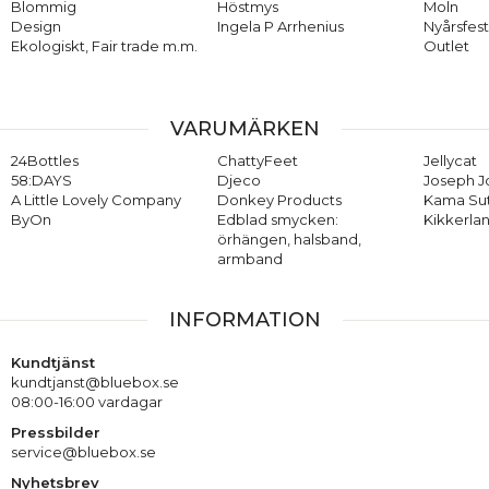
Blommig
Höstmys
Moln
Design
Ingela P Arrhenius
Nyårsfes
Ekologiskt, Fair trade m.m.
Outlet
VARUMÄRKEN
24Bottles
ChattyFeet
Jellycat
58:DAYS
Djeco
Joseph 
A Little Lovely Company
Donkey Products
Kama Su
ByOn
Edblad smycken:
Kikkerla
örhängen, halsband,
armband
INFORMATION
Kundtjänst
kundtjanst@bluebox.se
08:00-16:00 vardagar
Pressbilder
service@bluebox.se
Nyhetsbrev