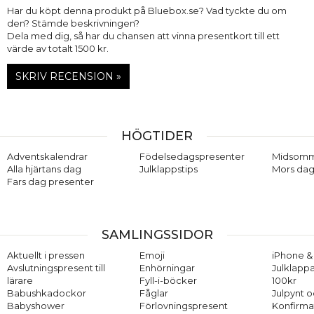
Har du köpt denna produkt på Bluebox.se? Vad tyckte du om
den? Stämde beskrivningen?
Dela med dig, så har du chansen att vinna presentkort till ett
värde av totalt 1500 kr.
SKRIV RECENSION »
HÖGTIDER
Adventskalendrar
Födelsedagspresenter
Midsom
Alla hjärtans dag
Julklappstips
Mors dag
Fars dag presenter
SAMLINGSSIDOR
Aktuellt i pressen
Emoji
iPhone & 
Avslutningspresent till
Enhörningar
Julklappa
lärare
Fyll-i-böcker
100kr
Babushkadockor
Fåglar
Julpynt o
Babyshower
Förlovningspresent
Konfirma