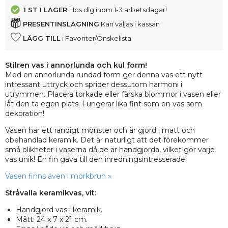
1 ST
I LAGER
Hos dig inom 1-3 arbetsdagar!
PRESENTINSLAGNING
Kan väljas i kassan
LÄGG TILL
i Favoriter/Önskelista
Stilren vas i annorlunda och kul form!
Med en annorlunda rundad form ger denna vas ett nytt
intressant uttryck och sprider dessutom harmoni i
utrymmen. Placera torkade eller färska blommor i vasen eller
låt den ta egen plats. Fungerar lika fint som en vas som
dekoration!
Vasen har ett randigt mönster och är gjord i matt och
obehandlad keramik. Det är naturligt att det förekommer
små olikheter i vaserna då de är handgjorda, vilket gör varje
vas unik! En fin gåva till den inredningsintresserade!
Vasen finns även i mörkbrun »
Stråvalla keramikvas, vit:
Handgjord vas i keramik.
Mått: 24 x 7 x 21 cm.