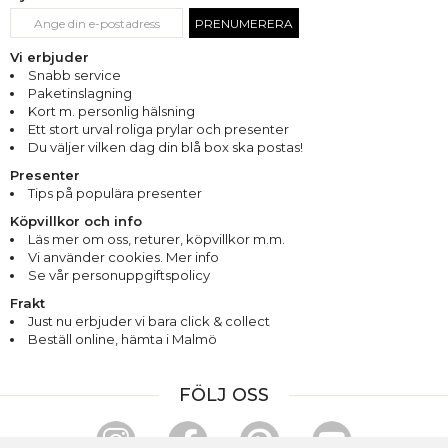
PRENUMERERA
Vi erbjuder
Snabb service
Paketinslagning
Kort m. personlig hälsning
Ett stort urval roliga prylar och presenter
Du väljer vilken dag din blå box ska postas!
Presenter
Tips på populära presenter
Köpvillkor och info
Läs mer om oss
,
returer
,
köpvillkor m.m.
Vi använder cookies. Mer info
Se vår personuppgiftspolicy
Frakt
Just nu erbjuder vi bara click & collect
Beställ online, hämta i Malmö
FÖLJ OSS