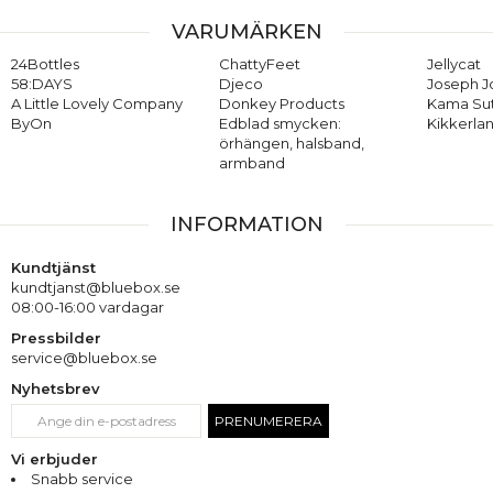
VARUMÄRKEN
24Bottles
ChattyFeet
Jellycat
58:DAYS
Djeco
Joseph 
A Little Lovely Company
Donkey Products
Kama Su
ByOn
Edblad smycken:
Kikkerla
örhängen, halsband,
armband
INFORMATION
Kundtjänst
kundtjanst@bluebox.se
08:00-16:00 vardagar
Pressbilder
service@bluebox.se
Nyhetsbrev
PRENUMERERA
Vi erbjuder
Snabb service