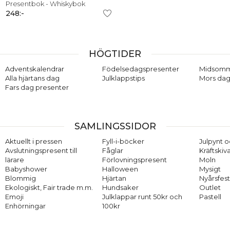
Presentbok - Whiskybok
248:-
HÖGTIDER
Adventskalendrar
Födelsedagspresenter
Midsom
Alla hjärtans dag
Julklappstips
Mors dag
Fars dag presenter
SAMLINGSSIDOR
Aktuellt i pressen
Fyll-i-böcker
Julpynt o
Avslutningspresent till
Fåglar
Kräftskiv
lärare
Förlovningspresent
Moln
Babyshower
Halloween
Mysigt
Blommig
Hjärtan
Nyårsfes
Ekologiskt, Fair trade m.m.
Hundsaker
Outlet
Emoji
Julklappar runt 50kr och
Pastell
Enhörningar
100kr