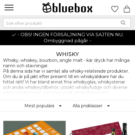
- OBS! INGEN FÖRSÄLJNING VIA SAJTEN NU.
Ombyggnad pågår -
WHISKY
Whisky, whiskey, bourbon, single malt - kär dryck har många
namn och stavningar.
På denna sida har vi samlat alla whisky-relaterade produkter.
Om du är på jakt efter present till en whiskyälskare har du
hittat rätt! Vi har bland annat fina whiskyglas, whiskystenar
och andra whiskeytillbehör, utsökt whiskyfudge och diverse
roliga whiskyprylar som passar till whiskyfantasten!
Mest populära
Alla prisklasser