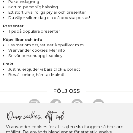
Paketinslagning
Kort m. personlig hälsning
Ett stort urval roliga prylar och presenter
Du väljer vilken dag din blå box ska postas!
Presenter
Tips på populära presenter
Köpvillkor och info
Läs mer om oss
,
returer
,
köpvillkor m.m.
Vi använder cookies. Mer info
Se vår personuppgiftspolicy
Frakt
Just nu erbjuder vi bara click & collect
Beställ online, hämta i Malmö
FÖLJ OSS
HANDLA & BETALA TRYGGT
Vi använder cookies för att sajten ska fungera så bra som
möjligt. De används bland annat för statistik, analys,