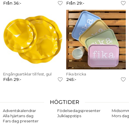
Från 36:-
Från 29:-
Engångsartiklar till fest, gul
Fika bricka
Från 29:-
245:-
HÖGTIDER
Adventskalendrar
Födelsedagspresenter
Midsom
Alla hjärtans dag
Julklappstips
Mors dag
Fars dag presenter