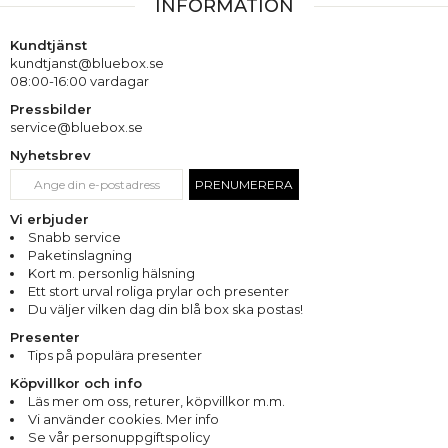
INFORMATION
Kundtjänst
kundtjanst@bluebox.se
08:00-16:00 vardagar
Pressbilder
service@bluebox.se
Nyhetsbrev
PRENUMERERA
Vi erbjuder
Snabb service
Paketinslagning
Kort m. personlig hälsning
Ett stort urval roliga prylar och presenter
Du väljer vilken dag din blå box ska postas!
Presenter
Tips på populära presenter
Köpvillkor och info
Läs mer om oss
,
returer
,
köpvillkor m.m.
Vi använder cookies. Mer info
Se vår personuppgiftspolicy