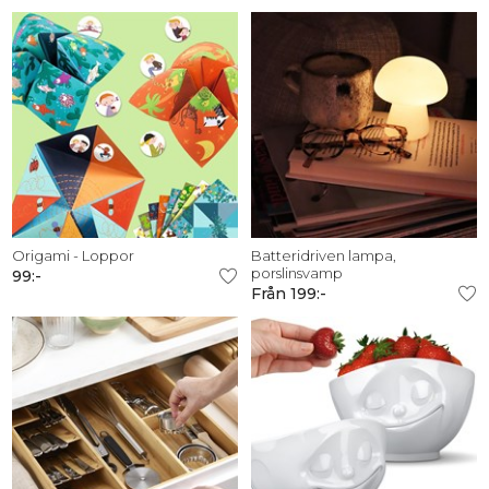
Origami - Loppor
Batteridriven lampa,
porslinsvamp
99:-
Från 199:-