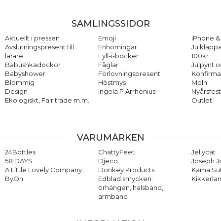
SAMLINGSSIDOR
Aktuellt i pressen
Emoji
iPhone & 
Avslutningspresent till
Enhörningar
Julklappa
lärare
Fyll-i-böcker
100kr
Babushkadockor
Fåglar
Julpynt o
Babyshower
Förlovningspresent
Konfirma
Blommig
Höstmys
Moln
Design
Ingela P Arrhenius
Nyårsfes
Ekologiskt, Fair trade m.m.
Outlet
VARUMÄRKEN
24Bottles
ChattyFeet
Jellycat
58:DAYS
Djeco
Joseph 
A Little Lovely Company
Donkey Products
Kama Su
ByOn
Edblad smycken:
Kikkerla
örhängen, halsband,
armband