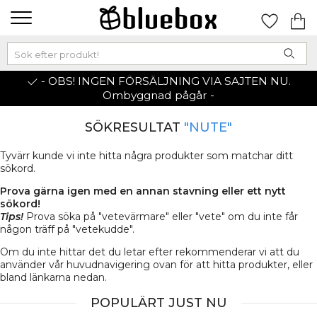
- OBS! INGEN FÖRSÄLJNING VIA SAJTEN NU.
Ombyggnad pågår -
SÖKRESULTAT
"NUTE"
Tyvärr kunde vi inte hitta några produkter som matchar ditt
sökord.
Prova gärna igen med en annan stavning eller ett nytt
sökord!
Tips!
Prova söka på "vetevärmare" eller "vete" om du inte får
någon träff på "vetekudde".
Om du inte hittar det du letar efter rekommenderar vi att du
använder vår huvudnavigering ovan för att hitta produkter, eller
bland länkarna nedan.
POPULÄRT JUST NU