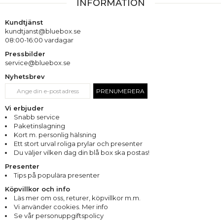
INFORMATION
Kundtjänst
kundtjanst@bluebox.se
08:00-16:00 vardagar
Pressbilder
service@bluebox.se
Nyhetsbrev
PRENUMERERA
Vi erbjuder
Snabb service
Paketinslagning
Kort m. personlig hälsning
Ett stort urval roliga prylar och presenter
Du väljer vilken dag din blå box ska postas!
Presenter
Tips på populära presenter
Köpvillkor och info
Läs mer om oss
,
returer
,
köpvillkor m.m.
Vi använder cookies. Mer info
Se vår personuppgiftspolicy