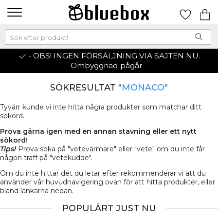
- OBS! INGEN FÖRSÄLJNING VIA SAJTEN NU.
Ombyggnad pågår -
SÖKRESULTAT
"MONACO"
Tyvärr kunde vi inte hitta några produkter som matchar ditt
sökord.
Prova gärna igen med en annan stavning eller ett nytt
sökord!
Tips!
Prova söka på "vetevärmare" eller "vete" om du inte får
någon träff på "vetekudde".
Om du inte hittar det du letar efter rekommenderar vi att du
använder vår huvudnavigering ovan för att hitta produkter, eller
bland länkarna nedan.
POPULÄRT JUST NU