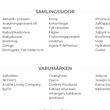
SAMLINGSSIDOR
Aktuellt i pressen
Emoji
iPhone & 
Avslutningspresent till
Enhörningar
Julklappa
lärare
Fyll-i-böcker
100kr
Babushkadockor
Fåglar
Julpynt o
Babyshower
Förlovningspresent
Konfirma
Blommig
Höstmys
Moln
Design
Ingela P Arrhenius
Nyårsfes
Ekologiskt, Fair trade m.m.
Outlet
VARUMÄRKEN
24Bottles
ChattyFeet
Jellycat
58:DAYS
Djeco
Joseph 
A Little Lovely Company
Donkey Products
Kama Su
ByOn
Edblad smycken:
Kikkerla
örhängen, halsband,
armband