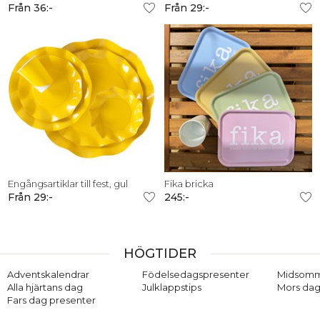
Från 36:-
Från 29:-
Engångsartiklar till fest, gul
Fika bricka
Från 29:-
245:-
HÖGTIDER
Adventskalendrar
Födelsedagspresenter
Midsom
Alla hjärtans dag
Julklappstips
Mors dag
Fars dag presenter