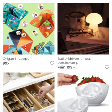
Origami - Loppor
Batteridriven lampa,
porslinsvamp
99:-
Från 199:-