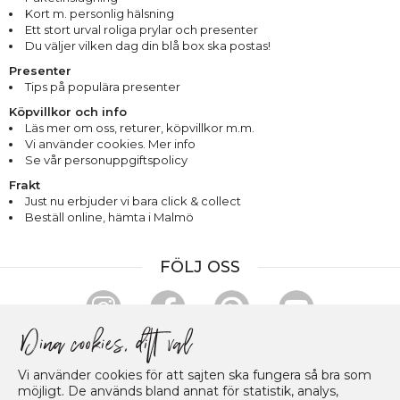
Kort m. personlig hälsning
Ett stort urval roliga prylar och presenter
Du väljer vilken dag din blå box ska postas!
Presenter
Tips på populära presenter
Köpvillkor och info
Läs mer om oss
,
returer
,
köpvillkor m.m.
Vi använder cookies. Mer info
Se vår personuppgiftspolicy
Frakt
Just nu erbjuder vi bara click & collect
Beställ online, hämta i Malmö
FÖLJ OSS
HANDLA & BETALA TRYGGT
Vi använder cookies för att sajten ska fungera så bra som
möjligt. De används bland annat för statistik, analys,