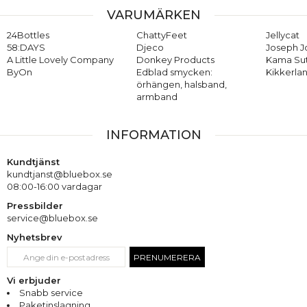
VARUMÄRKEN
24Bottles
ChattyFeet
Jellycat
58:DAYS
Djeco
Joseph 
A Little Lovely Company
Donkey Products
Kama Su
ByOn
Edblad smycken:
Kikkerla
örhängen, halsband,
armband
INFORMATION
Kundtjänst
kundtjanst@bluebox.se
08:00-16:00 vardagar
Pressbilder
service@bluebox.se
Nyhetsbrev
PRENUMERERA
Vi erbjuder
Snabb service
Paketinslagning