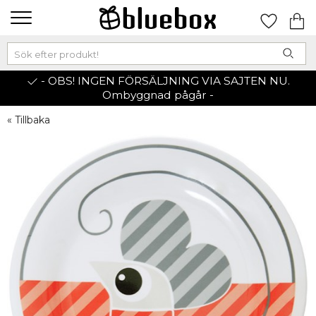
- OBS! INGEN FÖRSÄLJNING VIA SAJTEN NU.
Ombyggnad pågår -
« Tillbaka