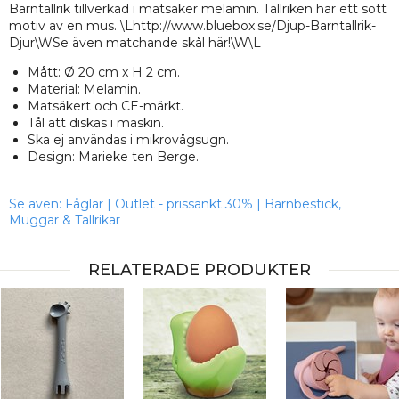
Barntallrik tillverkad i matsäker melamin. Tallriken har ett sött
motiv av en mus. \Lhttp://www.bluebox.se/Djup-Barntallrik-
Djur\WSe även matchande skål här!\W\L
Mått: Ø 20 cm x H 2 cm.
Material: Melamin.
Matsäkert och CE-märkt.
Tål att diskas i maskin.
Ska ej användas i mikrovågsugn.
Design: Marieke ten Berge.
Se även:
Fåglar
|
Outlet - prissänkt 30%
|
Barnbestick,
Muggar & Tallrikar
RELATERADE PRODUKTER