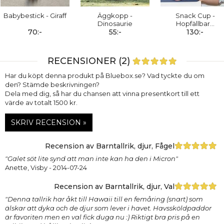
Babybestick - Giraff
Äggkopp -
Snack Cup -
Dinosaurie
Hopfällbar
…
70:-
55:-
130:-
RECENSIONER (2)
Har du köpt denna produkt på Bluebox.se? Vad tyckte du om
den? Stämde beskrivningen?
Dela med dig, så har du chansen att vinna presentkort till ett
värde av totalt 1500 kr.
SKRIV RECENSION »
Recension av Barntallrik, djur, Fågel
"Galet söt lite synd att man inte kan ha den i Micron"
Anette, Visby
- 2014-07-24
Recension av Barntallrik, djur, Val
"Denna tallrik har åkt till Hawaii till en femåring (snart) som
älskar att dyka och de djur som lever i havet. Havssköldpaddor
är favoriten men en val fick duga nu :) Riktigt bra pris på en