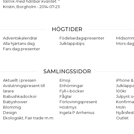
tallrik med hållbar kvalitét. "
Kristin, Borgholm
- 2014-07-23
HÖGTIDER
Adventskalendrar
Födelsedagspresenter
Midsom
Alla hjärtans dag
Julklappstips
Mors dag
Fars dag presenter
SAMLINGSSIDOR
Aktuellt i pressen
Emoji
iPhone & 
Avslutningspresent till
Enhörningar
Julklappa
lärare
Fyll-i-böcker
100kr
Babushkadockor
Fåglar
Julpynt o
Babyshower
Förlovningspresent
Konfirma
Blommig
Höstmys
Moln
Design
Ingela P Arrhenius
Nyårsfes
Ekologiskt, Fair trade m.m.
Outlet