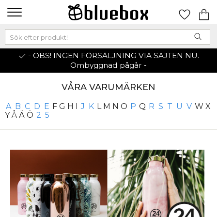
- OBS! INGEN FÖRSÄLJNING VIA SAJTEN NU.
Ombyggnad pågår -
VÅRA VARUMÄRKEN
A
B
C
D
E
F
G
H
I
J
K
L
M
N
O
P
Q
R
S
T
U
V
W
X
Y
Å
Ä
Ö
2
5