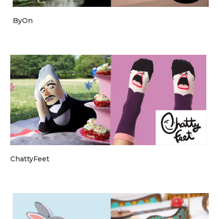
ByOn
ChattyFeet