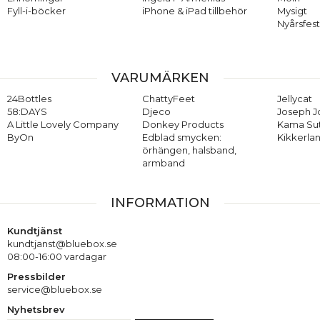
Fyll-i-böcker
iPhone & iPad tillbehör
Mysigt
Nyårsfes
VARUMÄRKEN
24Bottles
ChattyFeet
Jellycat
58:DAYS
Djeco
Joseph 
A Little Lovely Company
Donkey Products
Kama Su
ByOn
Edblad smycken:
Kikkerla
örhängen, halsband,
armband
INFORMATION
Kundtjänst
kundtjanst@bluebox.se
08:00-16:00 vardagar
Pressbilder
service@bluebox.se
Nyhetsbrev