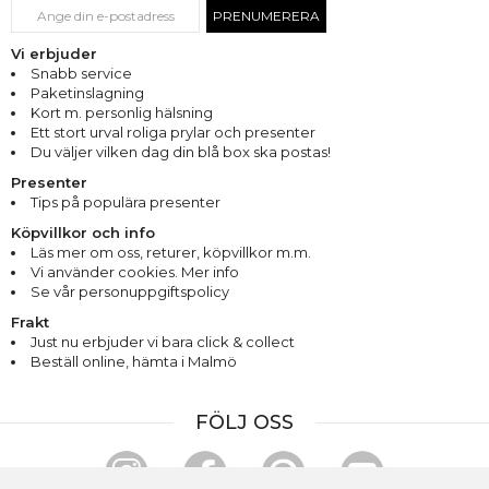
PRENUMERERA
Vi erbjuder
Snabb service
Paketinslagning
Kort m. personlig hälsning
Ett stort urval roliga prylar och presenter
Du väljer vilken dag din blå box ska postas!
Presenter
Tips på populära presenter
Köpvillkor och info
Läs mer om oss
,
returer
,
köpvillkor m.m.
Vi använder cookies. Mer info
Se vår personuppgiftspolicy
Frakt
Just nu erbjuder vi bara click & collect
Beställ online, hämta i Malmö
FÖLJ OSS