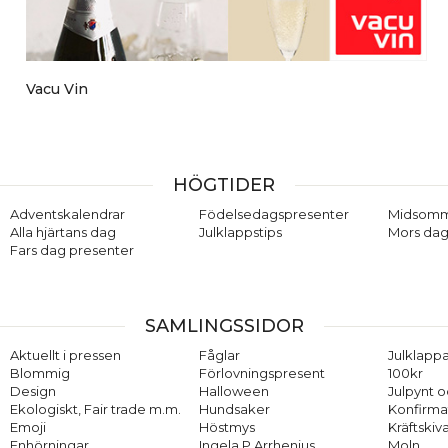
Vacu Vin
HÖGTIDER
Adventskalendrar
Födelsedagspresenter
Midsom
Alla hjärtans dag
Julklappstips
Mors dag
Fars dag presenter
SAMLINGSSIDOR
Aktuellt i pressen
Fåglar
Julklappa
Blommig
Förlovningspresent
100kr
Design
Halloween
Julpynt o
Ekologiskt, Fair trade m.m.
Hundsaker
Konfirma
Emoji
Höstmys
Kräftskiv
Enhörningar
Ingela P Arrhenius
Moln