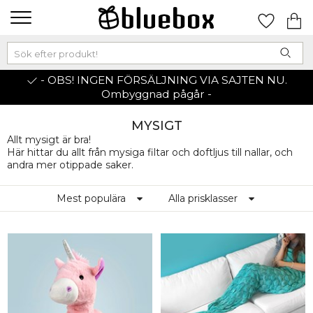
- OBS! INGEN FÖRSÄLJNING VIA SAJTEN NU.
Ombyggnad pågår -
MYSIGT
Allt mysigt är bra!
Här hittar du allt från mysiga filtar och doftljus till nallar, och
andra mer otippade saker.
Mest populära
Alla prisklasser