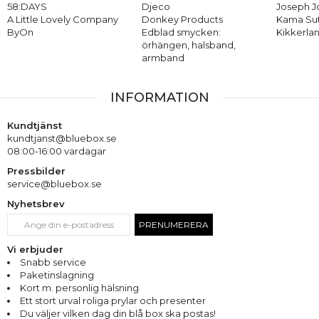
58:DAYS
Djeco
Joseph 
A Little Lovely Company
Donkey Products
Kama Su
ByOn
Edblad smycken:
Kikkerla
örhängen, halsband,
armband
INFORMATION
Kundtjänst
kundtjanst@bluebox.se
08:00-16:00 vardagar
Pressbilder
service@bluebox.se
Nyhetsbrev
PRENUMERERA
Vi erbjuder
Snabb service
Paketinslagning
Kort m. personlig hälsning
Ett stort urval roliga prylar och presenter
Du väljer vilken dag din blå box ska postas!