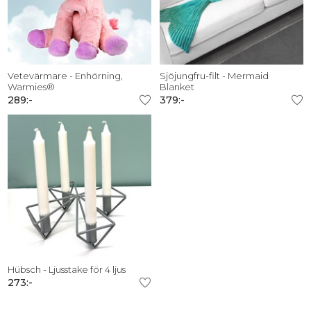
Vetevärmare - Enhörning,
Sjöjungfru-filt - Mermaid
Warmies®
Blanket
289:-
379:-
Hübsch - Ljusstake för 4 ljus
273:-