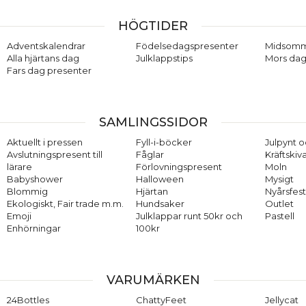
HÖGTIDER
Adventskalendrar
Födelsedagspresenter
Midsom
Alla hjärtans dag
Julklappstips
Mors dag
Fars dag presenter
SAMLINGSSIDOR
Aktuellt i pressen
Fyll-i-böcker
Julpynt o
Avslutningspresent till
Fåglar
Kräftskiv
lärare
Förlovningspresent
Moln
Babyshower
Halloween
Mysigt
Blommig
Hjärtan
Nyårsfes
Ekologiskt, Fair trade m.m.
Hundsaker
Outlet
Emoji
Julklappar runt 50kr och
Pastell
Enhörningar
100kr
VARUMÄRKEN
24Bottles
ChattyFeet
Jellycat