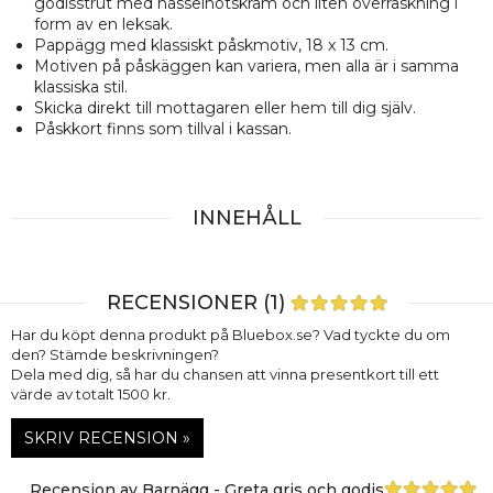
godisstrut med hasselnötskräm och liten överraskning i
form av en leksak.
Pappägg med klassiskt påskmotiv, 18 x 13 cm.
Motiven på påskäggen kan variera, men alla är i samma
klassiska stil.
Skicka direkt till mottagaren eller hem till dig själv.
Påskkort finns som tillval i kassan.
INNEHÅLL
RECENSIONER (1)
Har du köpt denna produkt på Bluebox.se? Vad tyckte du om
den? Stämde beskrivningen?
Dela med dig, så har du chansen att vinna presentkort till ett
värde av totalt 1500 kr.
SKRIV RECENSION »
Recension av Barnägg - Greta gris och godis