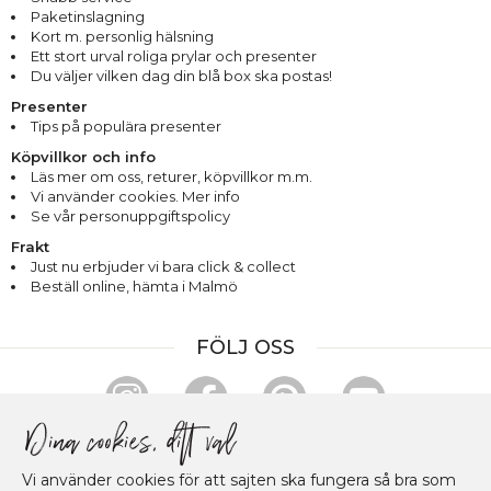
Paketinslagning
Kort m. personlig hälsning
Ett stort urval roliga prylar och presenter
Du väljer vilken dag din blå box ska postas!
Presenter
Tips på populära presenter
Köpvillkor och info
Läs mer om oss
,
returer
,
köpvillkor m.m.
Vi använder cookies. Mer info
Se vår personuppgiftspolicy
Frakt
Just nu erbjuder vi bara click & collect
Beställ online, hämta i Malmö
FÖLJ OSS
HANDLA & BETALA TRYGGT
Vi använder cookies för att sajten ska fungera så bra som