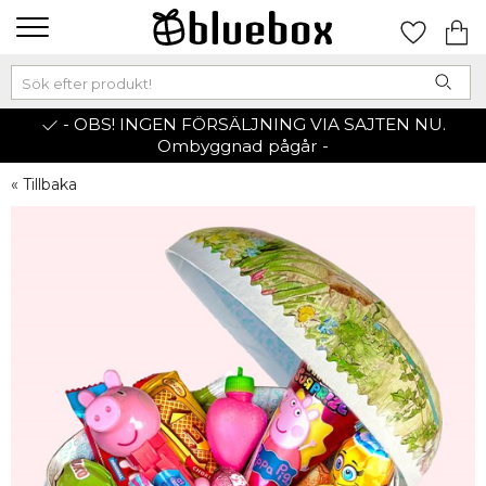
- OBS! INGEN FÖRSÄLJNING VIA SAJTEN NU.
Ombyggnad pågår -
« Tillbaka