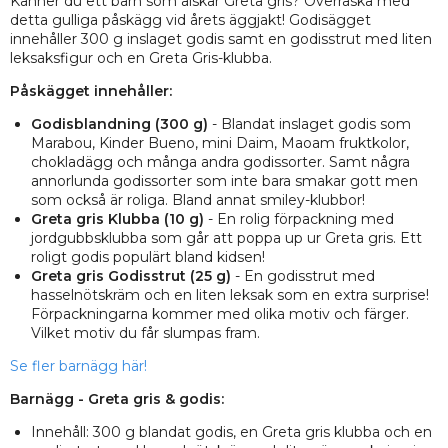
Känner du ett barn som älskar Greta gris? Överraska med
detta gulliga påskägg vid årets äggjakt! Godisägget
innehåller 300 g inslaget godis samt en godisstrut med liten
leksaksfigur och en Greta Gris-klubba.
Påskägget innehåller:
Godisblandning (300 g)
- Blandat inslaget godis som
Marabou, Kinder Bueno, mini Daim, Maoam fruktkolor,
chokladägg och många andra godissorter. Samt några
annorlunda godissorter som inte bara smakar gott men
som också är roliga. Bland annat smiley-klubbor!
Greta gris Klubba (10 g)
- En rolig förpackning med
jordgubbsklubba som går att poppa up ur Greta gris. Ett
roligt godis populärt bland kidsen!
Greta gris Godisstrut (25 g)
- En godisstrut med
hasselnötskräm och en liten leksak som en extra surprise!
Förpackningarna kommer med olika motiv och färger.
Vilket motiv du får slumpas fram.
Se fler barnägg här!
Barnägg - Greta gris & godis:
Innehåll: 300 g blandat godis, en Greta gris klubba och en