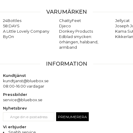
VARUMÄRKEN
24Bottles
ChattyFeet
Jellycat
58:DAYS
Djeco
Joseph 
A Little Lovely Company
Donkey Products
Kama Su
ByOn
Edblad smycken:
Kikkerla
örhängen, halsband,
armband
INFORMATION
Kundtjänst
kundtjanst@bluebox.se
08:00-16:00 vardagar
Pressbilder
service@bluebox.se
Nyhetsbrev
PRENUMERERA
Vi erbjuder
Snabb service