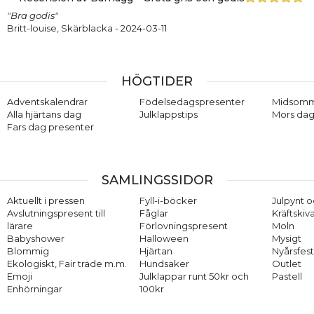
"Bra godis"
Britt-louise, Skärblacka
- 2024-03-11
HÖGTIDER
Adventskalendrar
Födelsedagspresenter
Midsom
Alla hjärtans dag
Julklappstips
Mors dag
Fars dag presenter
SAMLINGSSIDOR
Aktuellt i pressen
Fyll-i-böcker
Julpynt o
Avslutningspresent till
Fåglar
Kräftskiv
lärare
Förlovningspresent
Moln
Babyshower
Halloween
Mysigt
Blommig
Hjärtan
Nyårsfes
Ekologiskt, Fair trade m.m.
Hundsaker
Outlet
Emoji
Julklappar runt 50kr och
Pastell
Enhörningar
100kr