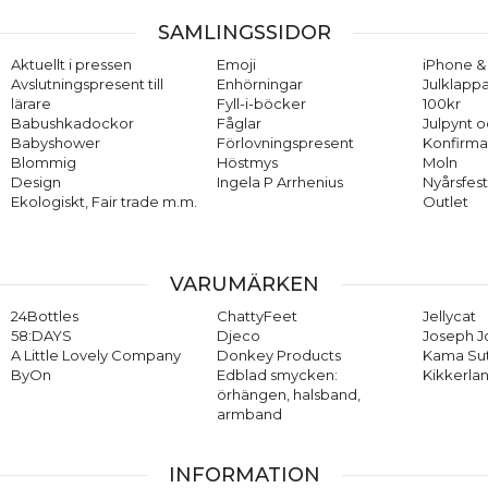
SAMLINGSSIDOR
Aktuellt i pressen
Emoji
iPhone & 
Avslutningspresent till
Enhörningar
Julklappa
lärare
Fyll-i-böcker
100kr
Babushkadockor
Fåglar
Julpynt o
Babyshower
Förlovningspresent
Konfirma
Blommig
Höstmys
Moln
Design
Ingela P Arrhenius
Nyårsfes
Ekologiskt, Fair trade m.m.
Outlet
VARUMÄRKEN
24Bottles
ChattyFeet
Jellycat
58:DAYS
Djeco
Joseph 
A Little Lovely Company
Donkey Products
Kama Su
ByOn
Edblad smycken:
Kikkerla
örhängen, halsband,
armband
INFORMATION