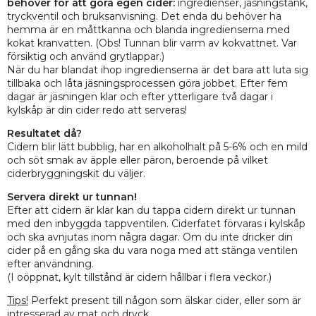
behöver för att göra egen cider:
ingredienser, jäsningstank,
tryckventil och bruksanvisning. Det enda du behöver ha
hemma är en måttkanna och blanda ingredienserna med
kokat kranvatten. (Obs! Tunnan blir varm av kokvattnet. Var
försiktig och använd grytlappar.)
När du har blandat ihop ingredienserna är det bara att luta sig
tillbaka och låta jäsningsprocessen göra jobbet. Efter fem
dagar är jäsningen klar och efter ytterligare två dagar i
kylskåp är din cider redo att serveras!
Resultatet då?
Cidern blir lätt bubblig, har en alkoholhalt på 5-6% och en mild
och söt smak av äpple eller päron, beroende på vilket
ciderbryggningskit du väljer.
Servera direkt ur tunnan!
Efter att cidern är klar kan du tappa cidern direkt ur tunnan
med den inbyggda tappventilen. Ciderfatet förvaras i kylskåp
och ska avnjutas inom några dagar. Om du inte dricker din
cider på en gång ska du vara noga med att stänga ventilen
efter användning.
(I oöppnat, kylt tillstånd är cidern hållbar i flera veckor.)
Tips!
Perfekt present till någon som älskar cider, eller som är
intresserad av mat och dryck.