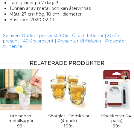
Färdig cider på 7 dagar!
Tunnan är av metall och kan återvinnas.
Mått: 27 cm hög, 18 cm i diameter.
Bäst före: 2020-02-01
Se även:
Outlet - prissänkt 30%
|
Öl och tillbehör
|
30-års
present
|
40-års present
|
Presenter till flickvän
|
Presenter
till henne
RELATERADE PRODUKTER
Utdragbart
Shotglas - Dödskallar
Vinetiketter (24-
metallsugrör
(4-pack)
pack)
99:-
109:-
99:-