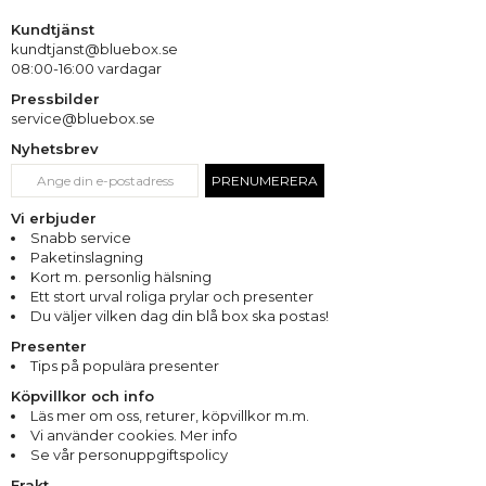
Kundtjänst
kundtjanst@bluebox.se
08:00-16:00 vardagar
Pressbilder
service@bluebox.se
Nyhetsbrev
PRENUMERERA
Vi erbjuder
Snabb service
Paketinslagning
Kort m. personlig hälsning
Ett stort urval roliga prylar och presenter
Du väljer vilken dag din blå box ska postas!
Presenter
Tips på populära presenter
Köpvillkor och info
Läs mer om oss
,
returer
,
köpvillkor m.m.
Vi använder cookies. Mer info
Se vår personuppgiftspolicy
Frakt