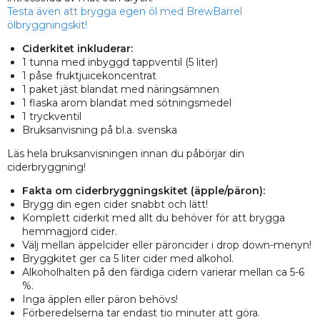
Testa även att brygga egen öl med BrewBarrel
ölbryggningskit!
Ciderkitet inkluderar:
1 tunna med inbyggd tappventil (5 liter)
1 påse fruktjuicekoncentrat
1 paket jäst blandat med näringsämnen
1 flaska arom blandat med sötningsmedel
1 tryckventil
Bruksanvisning på bl.a. svenska
Läs hela bruksanvisningen innan du påbörjar din
ciderbryggning!
Fakta om ciderbryggningskitet (äpple/päron):
Brygg din egen cider snabbt och lätt!
Komplett ciderkit med allt du behöver för att brygga
hemmagjord cider.
Välj mellan äppelcider eller päroncider i drop down-menyn!
Bryggkitet ger ca 5 liter cider med alkohol.
Alkoholhalten på den färdiga cidern varierar mellan ca 5-6
%.
Inga äpplen eller päron behövs!
Förberedelserna tar endast tio minuter att göra.