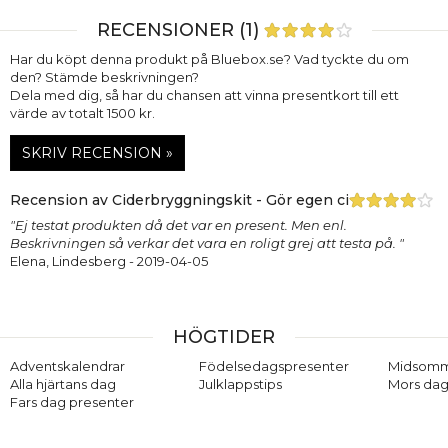
RECENSIONER (1)
Har du köpt denna produkt på Bluebox.se? Vad tyckte du om
den? Stämde beskrivningen?
Dela med dig, så har du chansen att vinna presentkort till ett
värde av totalt 1500 kr.
SKRIV RECENSION »
Recension av Ciderbryggningskit - Gör egen cider (äppel/pä
"Ej testat produkten då det var en present. Men enl.
Beskrivningen så verkar det vara en roligt grej att testa på. "
Elena, Lindesberg
- 2019-04-05
HÖGTIDER
Adventskalendrar
Födelsedagspresenter
Midsom
Alla hjärtans dag
Julklappstips
Mors dag
Fars dag presenter