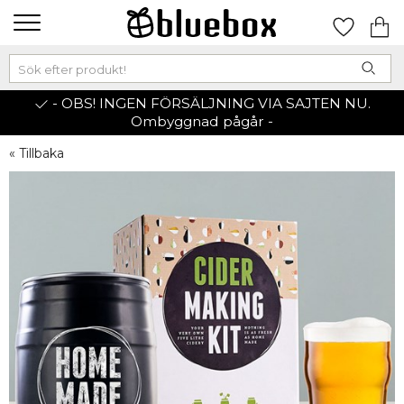
- OBS! INGEN FÖRSÄLJNING VIA SAJTEN NU.
Ombyggnad pågår -
« Tillbaka