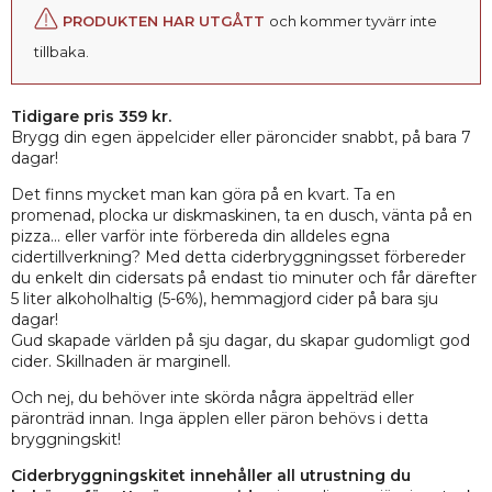
PRODUKTEN HAR UTGÅTT
och kommer tyvärr inte
tillbaka.
Tidigare pris 359 kr.
Brygg din egen äppelcider eller päroncider snabbt, på bara 7
dagar!
Det finns mycket man kan göra på en kvart. Ta en
promenad, plocka ur diskmaskinen, ta en dusch, vänta på en
pizza... eller varför inte förbereda din alldeles egna
cidertillverkning? Med detta ciderbryggningsset förbereder
du enkelt din cidersats på endast tio minuter och får därefter
5 liter alkoholhaltig (5-6%), hemmagjord cider på bara sju
dagar!
Gud skapade världen på sju dagar, du skapar gudomligt god
cider. Skillnaden är marginell.
Och nej, du behöver inte skörda några äppelträd eller
päronträd innan. Inga äpplen eller päron behövs i detta
bryggningskit!
Ciderbryggningskitet innehåller all utrustning du