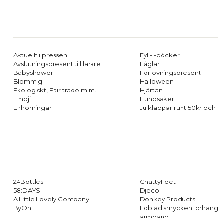
Aktuellt i pressen
Fyll-i-böcker
Avslutningspresent till lärare
Fåglar
Babyshower
Förlovningspresent
Blommig
Halloween
Ekologiskt, Fair trade m.m.
Hjärtan
Emoji
Hundsaker
Enhörningar
Julklappar runt 50kr och
24Bottles
ChattyFeet
58:DAYS
Djeco
A Little Lovely Company
Donkey Products
ByOn
Edblad smycken: örhäng
armband