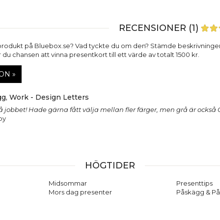
RECENSIONER (1)
produkt på Bluebox.se? Vad tyckte du om den? Stämde beskrivninge
du chansen att vinna presentkort till ett värde av totalt 1500 kr.
ON »
g, Work - Design Letters
jobbet! Hade gärna fått välja mellan fler färger, men grå är också OK
by
HÖGTIDER
Midsommar
Presenttips
Mors dag presenter
Påskägg & På