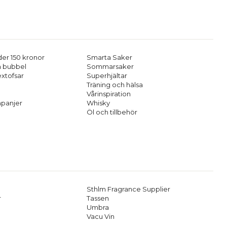
er 150 kronor
Smarta Saker
h bubbel
Sommarsaker
extofsar
Superhjältar
Träning och hälsa
Vårinspiration
panjer
Whisky
Öl och tillbehör
Sthlm Fragrance Supplier
r
Tassen
Umbra
Vacu Vin