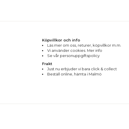
Köpvillkor och info
Läs mer om oss
,
returer
,
köpvillkor m.m.
Vi använder cookies. Mer info
Se vår personuppgiftspolicy
Frakt
Just nu erbjuder vi bara click & collect
Beställ online, hämta i Malmö