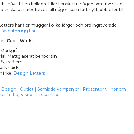
kt gåva till en kollega. Eller kanske till någon som nyss tagit
h ska ut i arbetslivet, till någon som fått nytt jobb eller till
etters har fler muggar i olika färger och ord ingraverade.
n favoritmugg här!
tes Cup - Work:
 Mörkgrå
ial: Mattglaserat benporslin.
 8,5 x 8 cm.
askindisk.
märke:
Design Letters.
Design
|
Outlet
|
Samlade kampanjer
|
Presenter till honom
r till tjej & kille
|
Presenttips