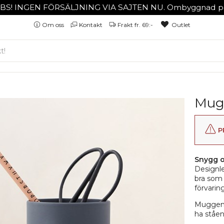
BS! INGEN FÖRSÄLJNING VIA SAJTEN NU. Ombyggnad på
Om oss
Kontakt
Frakt fr. 69:-
Outlet
Mugg
P
Snygg o
Designle
bra som 
förvarin
Muggen ä
ha ståen