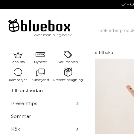
- O
Saker man blir glad av
« Tillbaka
Topplista
Nyheter
Varumärken
Kampanjer
Kundtjänst
Presentinslagning
Till förstasidan
Presenttips
Sommar
Kök