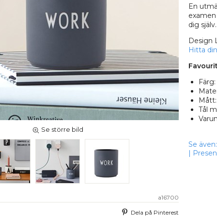
En utmär
examen oc
dig själv.
Design L
Hitta di
Favouri
Färg:
Mater
Mått:
Tål m
Varu
Se större bild
Se även:
|
Presente
a16700
Dela på Pinterest