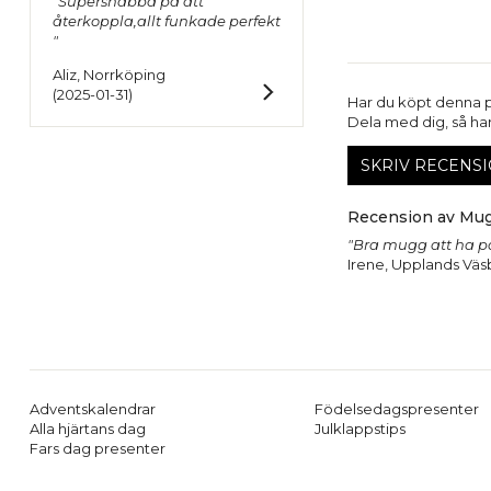
"Supersnabba på att
återkoppla,allt funkade perfekt
"
Aliz, Norrköping
(2025-01-31)
Har du köpt denna 
Dela med dig, så har 
SKRIV RECENSI
Recension av Mug
"Bra mugg att ha på 
Irene, Upplands Väs
Adventskalendrar
Födelsedagspresenter
Alla hjärtans dag
Julklappstips
Fars dag presenter