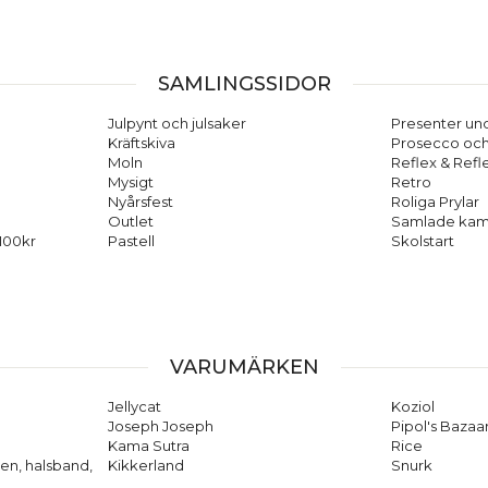
SAMLINGSSIDOR
Julpynt och julsaker
Presenter und
Kräftskiva
Prosecco oc
Moln
Reflex & Refl
Mysigt
Retro
Nyårsfest
Roliga Prylar
Outlet
Samlade kam
 100kr
Pastell
Skolstart
VARUMÄRKEN
Jellycat
Koziol
Joseph Joseph
Pipol's Bazaa
Kama Sutra
Rice
en, halsband,
Kikkerland
Snurk