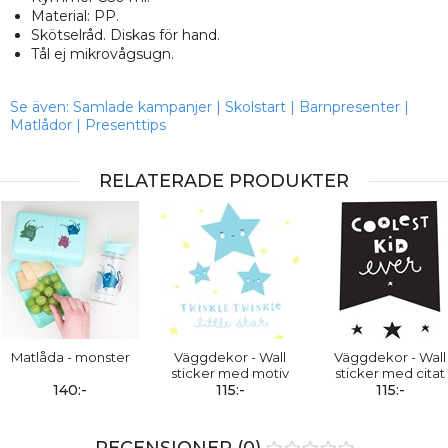
Material: PP.
Skötselråd. Diskas för hand.
Tål ej mikrovågsugn.
Se även:
Samlade kampanjer
|
Skolstart
|
Barnpresenter
|
Matlådor
|
Presenttips
RELATERADE PRODUKTER
Matlåda - monster
Väggdekor - Wall
Väggdekor - Wall
sticker med motiv
sticker med citat
140:-
115:-
115:-
RECENSIONER (0)