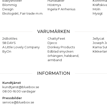
Babyshower
Hundsaker
Konfirma
Blommig
Höstmys
Kräftskiv
Design
Ingela P Arrhenius
Moln
Ekologiskt, Fair trade m.m.
Mysigt
VARUMÄRKEN
24Bottles
ChattyFeet
Jellycat
58:DAYS
Djeco
Joseph 
A Little Lovely Company
Donkey Products
Kama Su
ByOn
Edblad smycken:
Kikkerla
örhängen, halsband,
armband
INFORMATION
Kundtjänst
kundtjanst@bluebox.se
08:00-16:00 vardagar
Pressbilder
service@bluebox.se