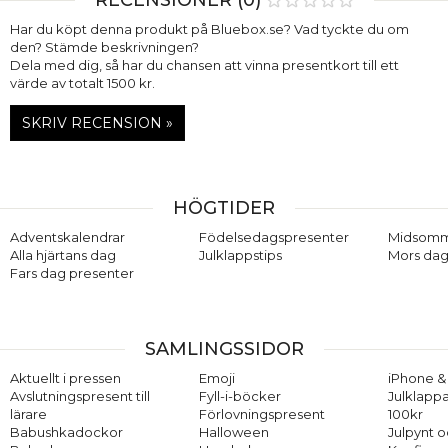
Har du köpt denna produkt på Bluebox.se? Vad tyckte du om
den? Stämde beskrivningen?
Dela med dig, så har du chansen att vinna presentkort till ett
värde av totalt 1500 kr.
SKRIV RECENSION »
HÖGTIDER
Adventskalendrar
Födelsedagspresenter
Midsom
Alla hjärtans dag
Julklappstips
Mors dag
Fars dag presenter
SAMLINGSSIDOR
Aktuellt i pressen
Emoji
iPhone & 
Avslutningspresent till
Fyll-i-böcker
Julklappa
lärare
Förlovningspresent
100kr
Babushkadockor
Halloween
Julpynt o