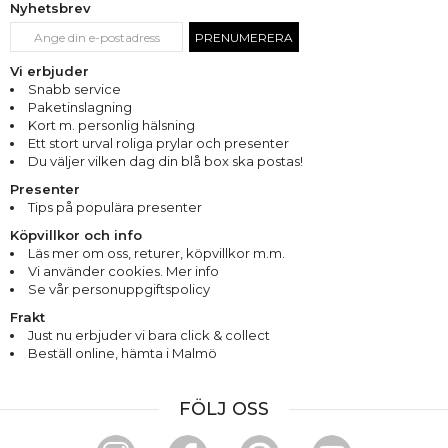
Nyhetsbrev
PRENUMERERA
Vi erbjuder
Snabb service
Paketinslagning
Kort m. personlig hälsning
Ett stort urval roliga prylar och presenter
Du väljer vilken dag din blå box ska postas!
Presenter
Tips på populära presenter
Köpvillkor och info
Läs mer om oss
,
returer
,
köpvillkor m.m.
Vi använder cookies. Mer info
Se vår personuppgiftspolicy
Frakt
Just nu erbjuder vi bara click & collect
Beställ online, hämta i Malmö
FÖLJ OSS