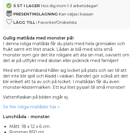
5 ST
I LAGER
Hos dig inom 1-3 arbetsdagar!
PRESENTINSLAGNING
Kan väljas i kassan
LÄGG TILL
i Favoriter/Önskelista
Gullig matlåda med monster på!
I denna roliga matlåda får du plats med hela grönsaker och
frukt samt ett litet snack. Lådan är blå med söta små
monster som gör det lite roligare att äta sin mat, oavsett om
det är på utflykt med skolan eller picknick med familjen!
Med ett gummiband håller sig locket på plats och ser till att
det inte blir spill och kladd i väskan. Bandet gör också att det
blir enkelt att ta av och på locket. I matlådan får du även
monster-klistermärken. Ett kul litet pyssel till små monster!
Vattenflaskan på bilden ingår ej.
Se fler roliga matlådor här »
Lunchlåda - monster:
Mått: 18 x 12 x 6 cm.
Rymmer 850 ml.