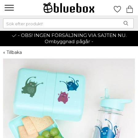
- OBS! INGEN FÖRSÄLJNING VIA SAJTEN NU.
Ombyggnad pågår -
« Tillbaka