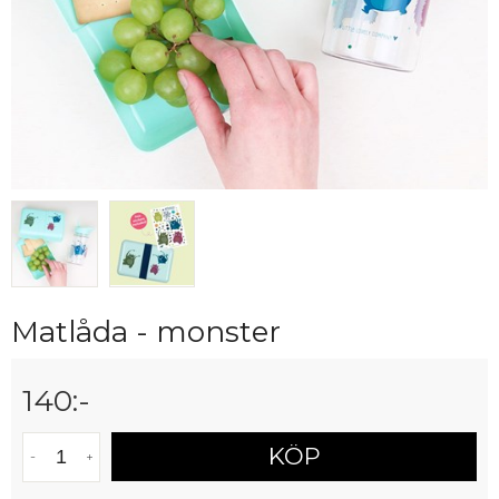
Matlåda - monster
140
:-
KÖP