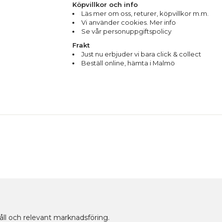
Köpvillkor och info
Läs mer om oss
,
returer
,
köpvillkor m.m.
Vi använder cookies. Mer info
Se vår personuppgiftspolicy
Frakt
Just nu erbjuder vi bara click & collect
Beställ online, hämta i Malmö
håll och relevant marknadsföring.