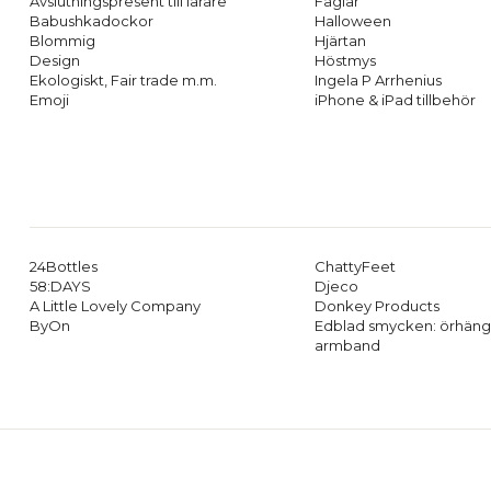
Avslutningspresent till lärare
Fåglar
Babushkadockor
Halloween
Blommig
Hjärtan
Design
Höstmys
Ekologiskt, Fair trade m.m.
Ingela P Arrhenius
Emoji
iPhone & iPad tillbehör
24Bottles
ChattyFeet
58:DAYS
Djeco
A Little Lovely Company
Donkey Products
ByOn
Edblad smycken: örhäng
armband