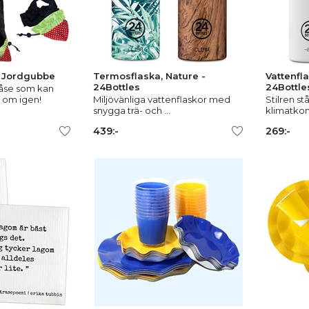
 Jordgubbe
Termosflaska, Nature -
Vattenfla
24Bottles
24Bottle
åse som kan
 om igen!
Miljövänliga vattenflaskor med
Stilren st
snygga trä- och ...
klimatko
439:-
269:-