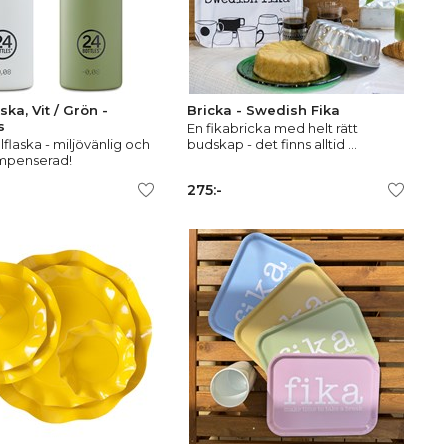
ska, Vit / Grön -
Bricka - Swedish Fika
s
En fikabricka med helt rätt
ålflaska - miljövänlig och
budskap - det finns alltid ...
mpenserad!
275:-