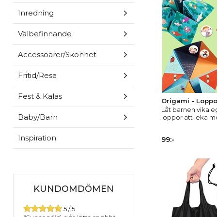
Inredning
Välbefinnande
Accessoarer/Skönhet
Fritid/Resa
Fest & Kalas
Origami - Loppo
Låt barnen vika e
Baby/Barn
loppor att leka m
Inspiration
99:-
KUNDOMDÖMEN
5 / 5