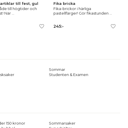
tiklar till fest, gul
Fika bricka
åde till högtider och
Fika-brickor i härliga
t! När ...
pastellfärger! Gör fikastunden ...
-
245:-
Sommar
sksaker
Studenten & Examen
er 150 kronor
Sommarsaker