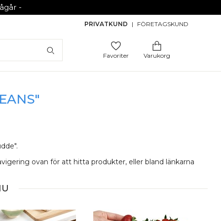
går -
PRIVATKUND
|
FÖRETAGSKUND
Favoriter
Varukorg
EANS"
udde".
gering ovan för att hitta produkter, eller bland länkarna
NU