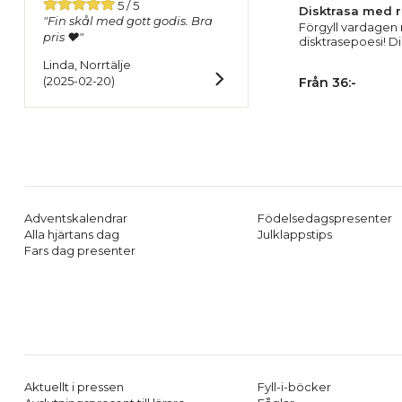
5 / 5
Disktrasa med ro
"Fin skål med gott godis. Bra
Förgyll vardagen 
pris ❤️"
disktrasepoesi! Dis
Linda, Norrtälje
(2025-02-20)
Från 36:-
Adventskalendrar
Födelsedagspresenter
Alla hjärtans dag
Julklappstips
Fars dag presenter
Aktuellt i pressen
Fyll-i-böcker