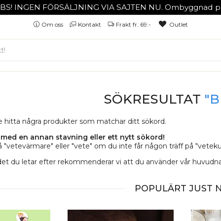
BS! INGEN FÖRSÄLJNING VIA SAJTEN NU. Ombyggnad på
Om oss
Kontakt
Frakt fr. 69:-
Outlet
SÖKRESULTAT
"B
te hitta några produkter som matchar ditt sökord.
med en annan stavning eller ett nytt sökord!
 "vetevärmare" eller "vete" om du inte får någon träff på "vetek
det du letar efter rekommenderar vi att du använder vår huvudnavi
POPULÄRT JUST 