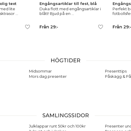
lig text
Engångsartiklar till fest, blå
Engångsar
med lite
Duka flott med engångsartiklar i
Perfekt b
ktrasor ...
blått! Bjud på en ...
fotbollsfes
Från 29:-
Från 29:
HÖGTIDER
Midsommar
Presenttips
Mors dag presenter
Påskägg & På
SAMLINGSSIDOR
Julklappar runt 50kr och 100kr
Presenter und