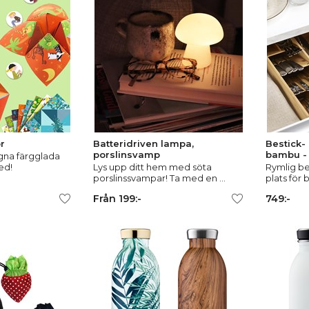
r
Batteridriven lampa,
Bestick-
porslinsvamp
bambu -
gna färgglada
ed!
Lys upp ditt hem med söta
Rymlig b
porslinssvampar! Ta med en ...
plats för b
Från 199:-
749:-