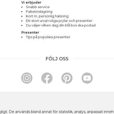
Vi erbjuder
Snabb service
Paketinslagning
Kort m. personlig hälsning
Ett stort urval roliga prylar och presenter
Du väljer vilken dag din blå box ska postas!
Presenter
Tips på populära presenter
FÖLJ OSS
HANDLA OCH BETALA TRYGGT HOS OSS
ligt. De används bland annat för statistik, analys, anpassat inne