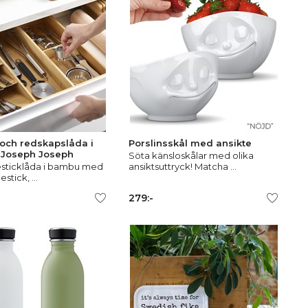
 och redskapslåda i
Porslinsskål med ansikte
 Joseph Joseph
Söta känsloskålar med olika
esticklåda i bambu med
ansiktsuttryck! Matcha ...
estick, ...
279:-