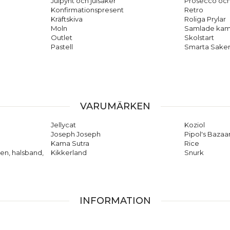
Julpynt och julsaker
Prosecco oc
Konfirmationspresent
Retro
Kräftskiva
Roliga Prylar
Moln
Samlade kam
Outlet
Skolstart
Pastell
Smarta Sake
VARUMÄRKEN
Jellycat
Koziol
Joseph Joseph
Pipol's Bazaa
Kama Sutra
Rice
en, halsband,
Kikkerland
Snurk
INFORMATION