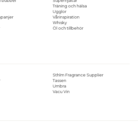
h bubbel
Superhjältar
Träning och hälsa
Ugglor
panjer
Vårinspiration
Whisky
r
Öl och tillbehör
Sthlm Fragrance Supplier
r
Tassen
Umbra
Vacu Vin