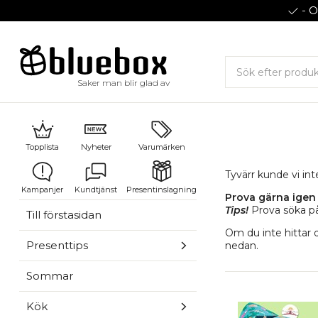
- O
Saker man blir glad av
Topplista
Nyheter
Varumärken
Tyvärr kunde vi in
Kampanjer
Kundtjänst
Presentinslagning
Prova gärna igen 
Tips!
Prova söka på
Till förstasidan
Om du inte hittar 
Presenttips
nedan.
Sommar
Kök