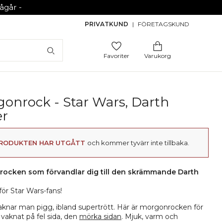
går -
PRIVATKUND
|
FÖRETAGSKUND
Favoriter
Varukorg
onrock - Star Wars, Darth
er
RODUKTEN HAR UTGÅTT
och kommer tyvärr inte tillbaka.
ocken som förvandlar dig till den skrämmande Darth
för Star Wars-fans!
aknar man pigg, ibland supertrött. Här är morgonrocken för
vaknat på fel sida, den
mörka sidan
. Mjuk, varm och