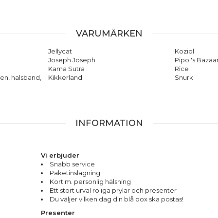
VARUMÄRKEN
Jellycat
Koziol
Joseph Joseph
Pipol's Bazaa
Kama Sutra
Rice
en, halsband,
Kikkerland
Snurk
INFORMATION
Vi erbjuder
Snabb service
Paketinslagning
Kort m. personlig hälsning
Ett stort urval roliga prylar och presenter
Du väljer vilken dag din blå box ska postas!
Presenter