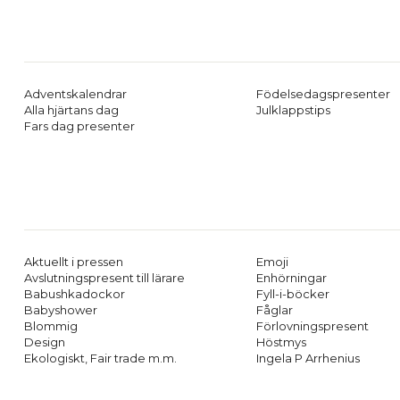
Adventskalendrar
Födelsedagspresenter
Alla hjärtans dag
Julklappstips
Fars dag presenter
Aktuellt i pressen
Emoji
Avslutningspresent till lärare
Enhörningar
Babushkadockor
Fyll-i-böcker
Babyshower
Fåglar
Blommig
Förlovningspresent
Design
Höstmys
Ekologiskt, Fair trade m.m.
Ingela P Arrhenius