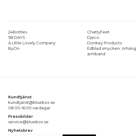
24Bottles
ChattyFeet
58:DAYS
Djeco
A Little Lovely Company
Donkey Products
ByOn
Edblad smycken: örhäng
armband
Kundtjänst
kundtjanst@bluebox.se
08:00-16:00 vardagar
Pressbilder
service@bluebox.se
Nyhetsbrev