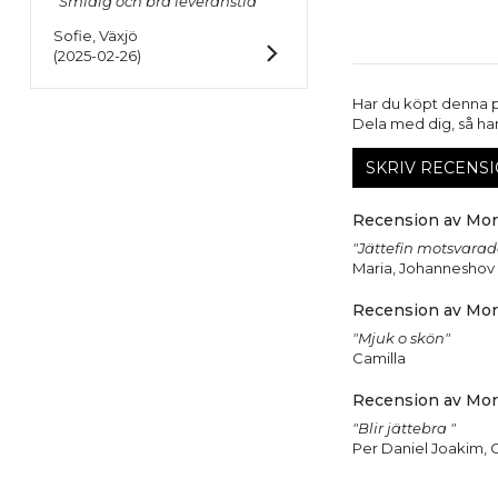
"Smidig och bra leveranstid"
Sofie, Växjö
(2025-02-26)
Har du köpt denna 
Dela med dig, så har 
SKRIV RECENSI
Recension av Morg
"Jättefin motsvarad
Maria, Johanneshov
Recension av Morg
"Mjuk o skön"
Camilla
Recension av Morg
"Blir jättebra "
Per Daniel Joakim, 