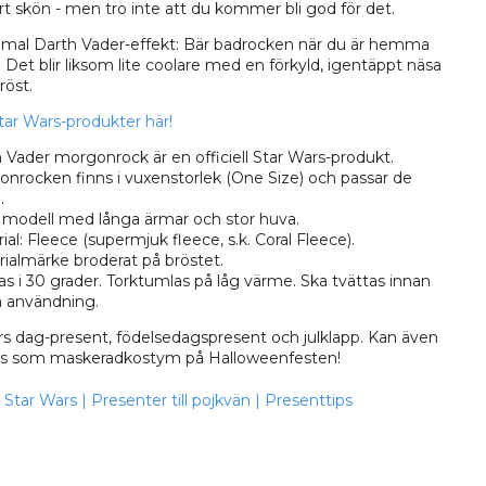
t skön - men tro inte att du kommer bli god för det.
imal Darth Vader-effekt: Bär badrocken när du är hemma
. Det blir liksom lite coolare med en förkyld, igentäppt näsa
röst.
Star Wars-produkter här!
 Vader morgonrock är en officiell Star Wars-produkt.
nrocken finns i vuxenstorlek (One Size) och passar de
.
modell med långa ärmar och stor huva.
ial: Fleece (supermjuk fleece, s.k. Coral Fleece).
ialmärke broderat på bröstet.
as i 30 grader. Torktumlas på låg värme. Ska tvättas innan
a användning.
rs dag-present, födelsedagspresent och julklapp. Kan även
s som maskeradkostym på Halloweenfesten!
Star Wars
|
Presenter till pojkvän
|
Presenttips