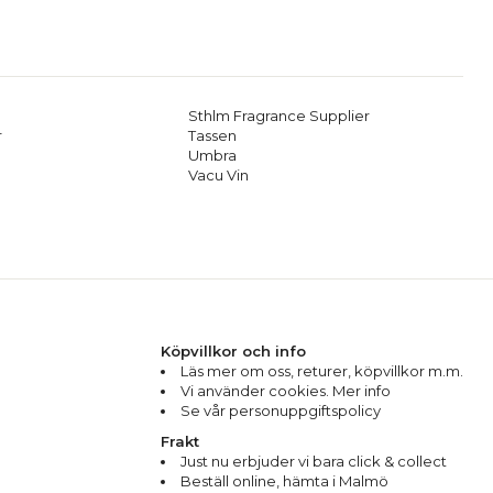
Sthlm Fragrance Supplier
r
Tassen
Umbra
Vacu Vin
Köpvillkor och info
Läs mer om oss
,
returer
,
köpvillkor m.m.
Vi använder cookies. Mer info
Se vår personuppgiftspolicy
Frakt
Just nu erbjuder vi bara click & collect
Beställ online, hämta i Malmö