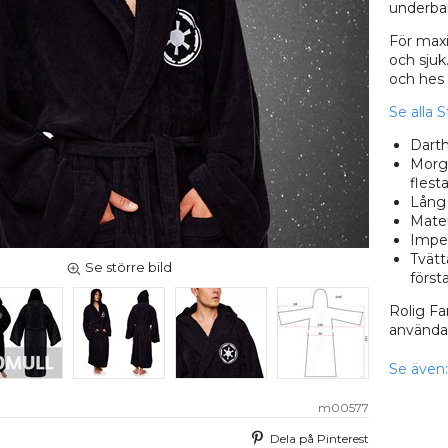
underbar
För max
och sjuk
och hes 
Se alla 
Darth
Morgo
flesta
Lång 
Mater
Imper
Tvätt
Se större bild
först
Rolig Fa
använda
Se även:
m00577
Dela på Pinterest