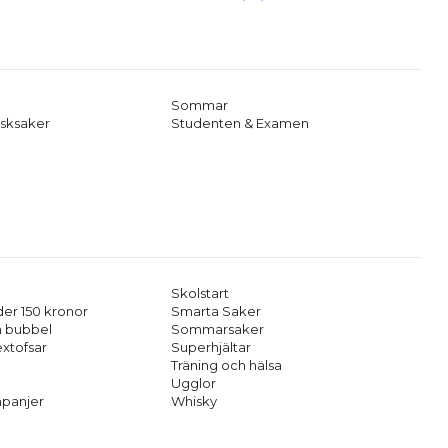
Sommar
sksaker
Studenten & Examen
Skolstart
er 150 kronor
Smarta Saker
h bubbel
Sommarsaker
extofsar
Superhjältar
Träning och hälsa
Ugglor
panjer
Whisky