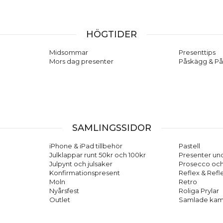
HÖGTIDER
Midsommar
Presenttips
Mors dag presenter
Påskägg & På
SAMLINGSSIDOR
iPhone & iPad tillbehör
Pastell
Julklappar runt 50kr och 100kr
Presenter und
Julpynt och julsaker
Prosecco oc
Konfirmationspresent
Reflex & Refl
Moln
Retro
Nyårsfest
Roliga Prylar
Outlet
Samlade kam