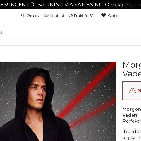
BS! INGEN FÖRSÄLJNING VIA SAJTEN NU. Ombyggnad på
Om oss
Kontakt
Frakt fr. 69:-
Outlet
Morg
Vad
P
Morgonr
Vader!
Perfekt 
Ibland v
dig som 