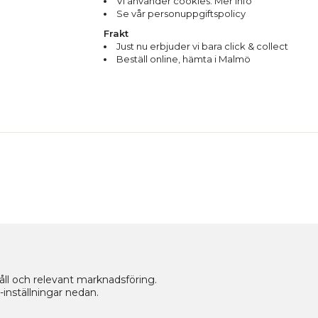
Vi använder cookies. Mer info
Se vår personuppgiftspolicy
Frakt
Just nu erbjuder vi bara click & collect
Beställ online, hämta i Malmö
håll och relevant marknadsföring.
-inställningar nedan.