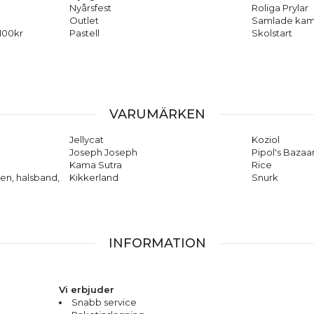
Nyårsfest
Roliga Prylar
Outlet
Samlade kam
 100kr
Pastell
Skolstart
VARUMÄRKEN
Jellycat
Koziol
Joseph Joseph
Pipol's Bazaa
Kama Sutra
Rice
en, halsband,
Kikkerland
Snurk
INFORMATION
Vi erbjuder
Snabb service