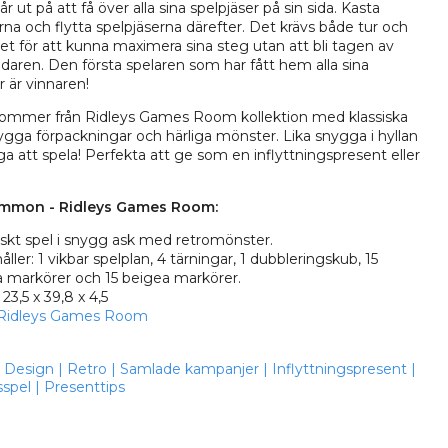
r ut på att få över alla sina spelpjäser på sin sida. Kasta
rna och flytta spelpjäserna därefter. Det krävs både tur och
het för att kunna maximera sina steg utan att bli tagen av
aren. Den första spelaren som har fått hem alla sina
 är vinnaren!
kommer från Ridleys Games Room kollektion med klassiska
nygga förpackningar och härliga mönster. Lika snygga i hyllan
ga att spela! Perfekta att ge som en inflyttningspresent eller
mmon - Ridleys Games Room:
iskt spel i snygg ask med retromönster.
åller: 1 vikbar spelplan, 4 tärningar, 1 dubbleringskub, 15
 markörer och 15 beigea markörer.
 23,5 x 39,8 x 4,5
Ridleys Games Room
Design
|
Retro
|
Samlade kampanjer
|
Inflyttningspresent
|
sspel
|
Presenttips