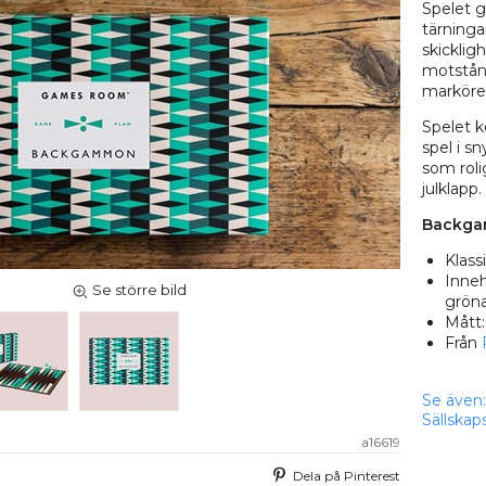
Spelet gå
tärninga
skicklig
motstånd
markörer
Spelet 
spel i s
som roli
julklapp.
Backga
Klass
Inneh
Se större bild
gröna
Mått:
Från
Se även:
Sällskap
a16619
Dela på Pinterest