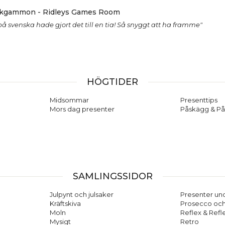
ckgammon - Ridleys Games Room
 på svenska hade gjort det till en tia! Så snyggt att ha framme"
HÖGTIDER
Midsommar
Presenttips
Mors dag presenter
Påskägg & På
SAMLINGSSIDOR
Julpynt och julsaker
Presenter und
Kräftskiva
Prosecco oc
Moln
Reflex & Refl
Mysigt
Retro