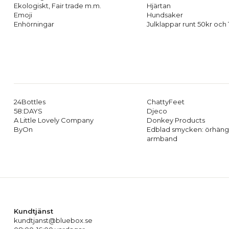
Ekologiskt, Fair trade m.m.
Hjärtan
Emoji
Hundsaker
Enhörningar
Julklappar runt 50kr och
24Bottles
ChattyFeet
58:DAYS
Djeco
A Little Lovely Company
Donkey Products
ByOn
Edblad smycken: örhäng
armband
Kundtjänst
kundtjanst@bluebox.se