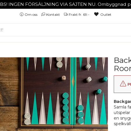
BS! INGEN FÖRSÄLJNING VIA SAJTEN NU. Ombyggnad på
Om oss
Kontakt
Frakt fr. 69:-
Outlet
Bac
Ro
P
Backgam
Samla fa
utspelar
en snygg
spelkväll