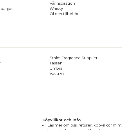
Vårinspiration
panjer
Whisky
Öl och tillbehör
Sthlm Fragrance Supplier
r
Tassen
Umbra
Vacu Vin
Köpvillkor och info
Läs mer om oss
,
returer
,
köpvillkor m.m.