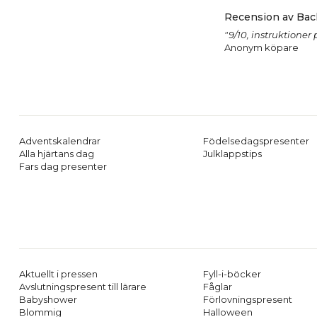
Recension av Ba
"9/10, instruktioner
Anonym köpare
Adventskalendrar
Födelsedagspresenter
Alla hjärtans dag
Julklappstips
Fars dag presenter
Aktuellt i pressen
Fyll-i-böcker
Avslutningspresent till lärare
Fåglar
Babyshower
Förlovningspresent
Blommig
Halloween