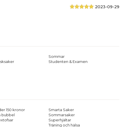
2023-09-29
Sommar
sksaker
Studenten & Examen
er 150 kronor
Smarta Saker
h bubbel
Sommarsaker
extofsar
Superhjältar
Träning och hälsa