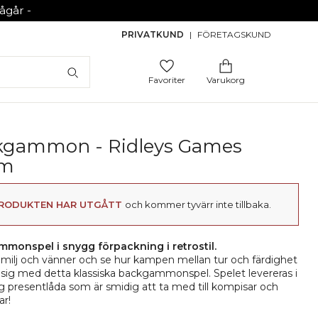
går -
PRIVATKUND
|
FÖRETAGSKUND
Favoriter
Varukorg
kgammon - Ridleys Games
om
RODUKTEN HAR UTGÅTT
och kommer tyvärr inte tillbaka.
monspel i snygg förpackning i retrostil.
milj och vänner och se hur kampen mellan tur och färdighet
 sig med detta klassiska backgammonspel. Spelet levereras i
 presentlåda som är smidig att ta med till kompisar och
ar!