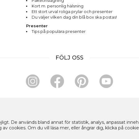
Paketinslagning
Kort m. personlig hälsning
Ett stort urval roliga prylar och presenter
Du väljer vilken dag din blå box ska postas!
Presenter
Tips på populära presenter
FÖLJ OSS
HANDLA OCH BETALA TRYGGT HOS OSS
ligt. De används bland annat för statistik, analys, anpassat inne
v cookies. Om du vill läsa mer, eller ångrar dig, klicka på cookie