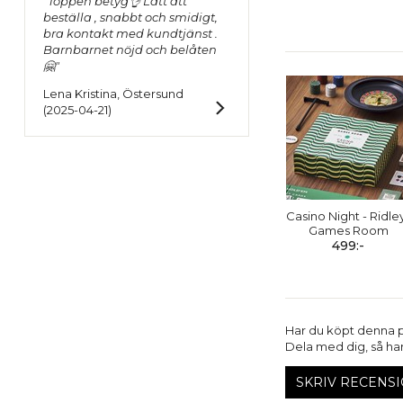
"Toppen betyg👌 Lätt att
beställa , snabbt och smidigt,
bra kontakt med kundtjänst .
Barnbarnet nöjd och belåten
🤗"
Lena Kristina, Östersund
(2025-04-21)
Casino Night - Ridle
Games Room
499:-
Har du köpt denna 
Dela med dig, så har 
SKRIV RECENSI