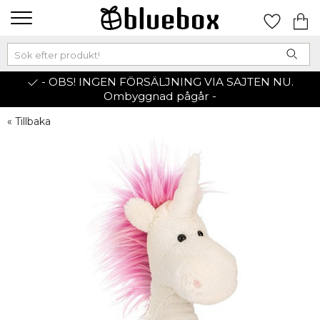
- OBS! INGEN FÖRSÄLJNING VIA SAJTEN NU.
Ombyggnad pågår -
« Tillbaka