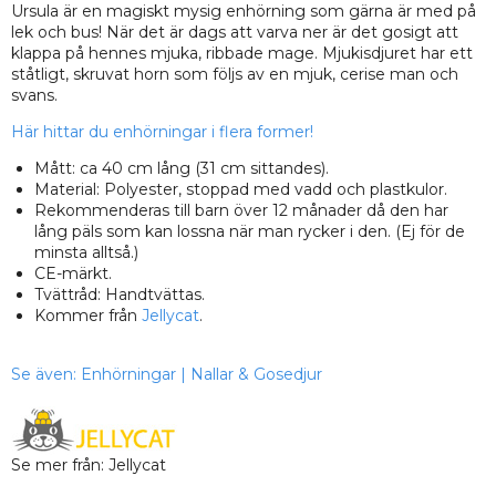
Ursula är en magiskt mysig enhörning som gärna är med på
lek och bus! När det är dags att varva ner är det gosigt att
klappa på hennes mjuka, ribbade mage. Mjukisdjuret har ett
ståtligt, skruvat horn som följs av en mjuk, cerise man och
svans.
Här hittar du enhörningar i flera former!
Mått: ca 40 cm lång (31 cm sittandes).
Material: Polyester, stoppad med vadd och plastkulor.
Rekommenderas till barn över 12 månader då den har
lång päls som kan lossna när man rycker i den. (Ej för de
minsta alltså.)
CE-märkt.
Tvättråd: Handtvättas.
Kommer från
Jellycat
.
Se även:
Enhörningar
|
Nallar & Gosedjur
Se mer från: Jellycat