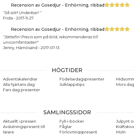
Recension av Gosedjur - Enhörning, ribbad
"Så söt!! Underbar! "
Frida
- 2017-11-27
Recension av Gosedjur - Enhörning, ribbad
"Jättefin! Precis som på bild, rekommenderas till
unicornfantaster!"
Jenny, Härnösand
- 2017-07-13
HÖGTIDER
Adventskalendrar
Födelsedagspresenter
Midsom
Alla hjärtans dag
Julklappstips
Mors dag
Fars dag presenter
SAMLINGSSIDOR
Aktuellt i pressen
Fyll-i-böcker
Julpynt o
Avslutningspresent till
Fåglar
Kräftskiv
lärare
Förlovningspresent
Moln