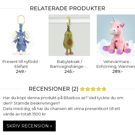
RELATERADE PRODUKTER
Present till nyfödd -
Babyleksak /
Vetevärmare -
Elefant
Barnvagnshänge -
…
Enhörning, Warmie
249:-
245:-
289:-
RECENSIONER (2)
Har du köpt denna produkt på Bluebox.se? Vad tyckte du om
den? Stämde beskrivningen?
Dela med dig, så har du chansen att vinna presentkort till ett
värde av totalt 1500 kr.
SKRIV RECENSION »