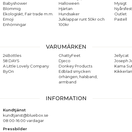
Babyshower
Halloween
Mysigt
Blommig
Hjärtan
Nyårsfes
Ekologiskt, Fair trade m.m.
Hundsaker
Outlet
Emoji
Julklappar runt 50kr och
Pastell
Enhörningar
100kr
VARUMÄRKEN
24Bottles
ChattyFeet
Jellycat
58:DAYS
Djeco
Joseph 
A Little Lovely Company
Donkey Products
Kama Su
ByOn
Edblad smycken:
Kikkerla
örhängen, halsband,
armband
INFORMATION
Kundtjänst
kundtjanst@bluebox.se
08:00-16:00 vardagar
Pressbilder