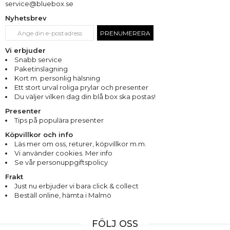
service@bluebox.se
Nyhetsbrev
PRENUMERERA
Vi erbjuder
Snabb service
Paketinslagning
Kort m. personlig hälsning
Ett stort urval roliga prylar och presenter
Du väljer vilken dag din blå box ska postas!
Presenter
Tips på populära presenter
Köpvillkor och info
Läs mer om oss
,
returer
,
köpvillkor m.m.
Vi använder cookies. Mer info
Se vår personuppgiftspolicy
Frakt
Just nu erbjuder vi bara click & collect
Beställ online, hämta i Malmö
FÖLJ OSS