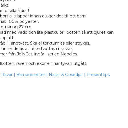
ärkt.
 för alla åldrar!
bort alla lappar innan du ger det till ett barn.
ial: 100% polyester.
 omkring 27 cm.
ad med vadd och lite plastkulor i botten så att djuret kan
upprätt.
råd: Handtvätt. Ska ej torktumlas eller strykas.
menderas att inte tvättas i maskin.
r från JellyCat, ingår i serien Noodles.
lkotten, räven och ekorren har tyvärr utgått.
Rävar
|
Barnpresenter
|
Nallar & Gosedjur
|
Presenttips