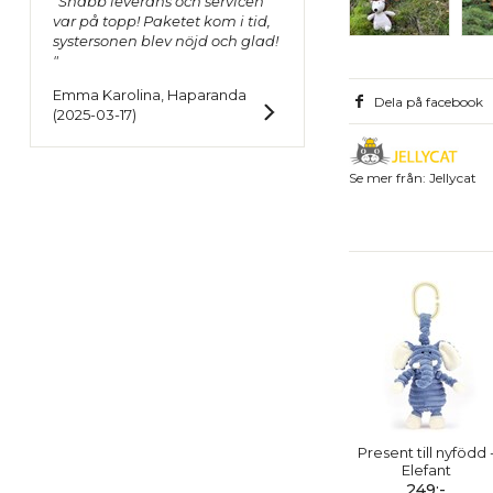
"Snabb leverans och servicen
var på topp! Paketet kom i tid,
systersonen blev nöjd och glad!
"
Emma Karolina, Haparanda
Dela på facebook
(2025-03-17)
Se mer från: Jellycat
Present till nyfödd 
Elefant
249:-