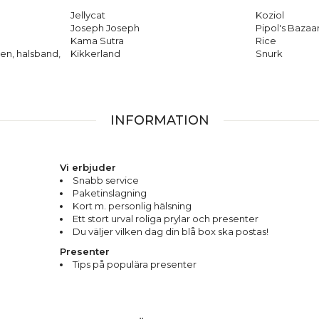
Jellycat
Koziol
Joseph Joseph
Pipol's Bazaa
Kama Sutra
Rice
en, halsband,
Kikkerland
Snurk
INFORMATION
Vi erbjuder
Snabb service
Paketinslagning
Kort m. personlig hälsning
Ett stort urval roliga prylar och presenter
Du väljer vilken dag din blå box ska postas!
Presenter
Tips på populära presenter