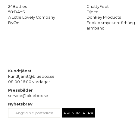
24Bottles
ChattyFeet
58:DAYS
Djeco
A Little Lovely Company
Donkey Products
ByOn
Edblad smycken: örhäng
armband
Kundtjänst
kundtjanst@bluebox.se
08:00-16:00 vardagar
Pressbilder
service@bluebox.se
Nyhetsbrev
PRENUMERERA