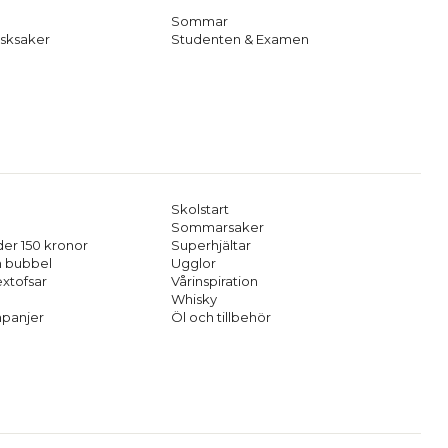
Sommar
sksaker
Studenten & Examen
Skolstart
Sommarsaker
er 150 kronor
Superhjältar
h bubbel
Ugglor
extofsar
Vårinspiration
Whisky
panjer
Öl och tillbehör