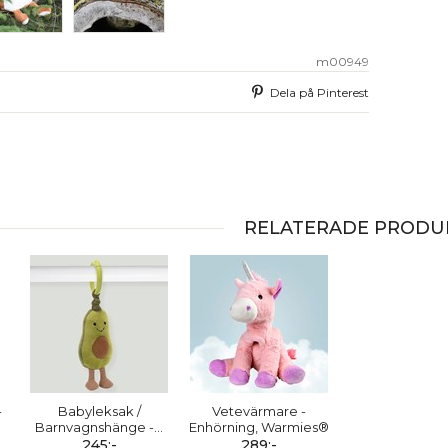
m00949
Dela på Pinterest
RELATERADE PRODU
-
Babyleksak /
Vetevärmare -
Barnvagnshänge -
…
Enhörning, Warmies®
245:-
289:-