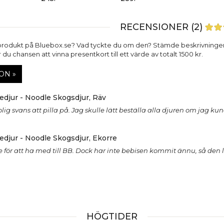
RECENSIONER (2)
produkt på Bluebox.se? Vad tyckte du om den? Stämde beskrivninge
du chansen att vinna presentkort till ett värde av totalt 1500 kr.
ON »
djur - Noodle Skogsdjur, Räv
olig svans att pilla på. Jag skulle lätt beställa alla djuren om jag kun
djur - Noodle Skogsdjur, Ekorre
 för att ha med till BB. Dock har inte bebisen kommit ännu, så den 
HÖGTIDER