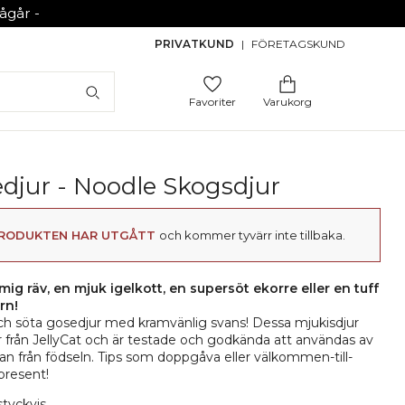
går -
PRIVATKUND
|
FÖRETAGSKUND
Favoriter
Varukorg
djur - Noodle Skogsdjur
RODUKTEN HAR UTGÅTT
och kommer tyvärr inte tillbaka.
ig räv, en mjuk igelkott, en supersöt ekorre eller en tuff
rn!
h söta gosedjur med kramvänlig svans! Dessa mjukisdjur
rån JellyCat och är testade och godkända att användas av
an från födseln. Tips som doppgåva eller välkommen-till-
present!
styckvis.