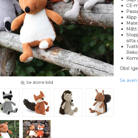
CE-m
Passar
Klipp 
Mater
Mått:
Stopp
sitta 
Tvätt
Rekom
Komme
Obs! Ige
Se även:
Se större bild