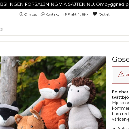
BS! INGEN FÖRSÄLJNING VIA SAJTEN NU. Ombyggnad på
Om oss
Kontakt
Frakt fr. 69:-
Outlet
Gose
P
En charm
tvättbjö
Mjuka oc
kommer f
barn red
världen-
Säljs 