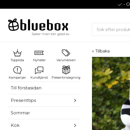
- O
Saker man blir glad av
« Tillbaka
Topplista
Nyheter
Varumärken
Kampanjer
Kundtjänst
Presentinslagning
Till förstasidan
Presenttips
Sommar
Kök