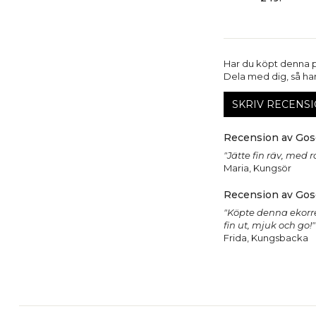
Har du köpt denna 
Dela med dig, så har 
SKRIV RECENSI
Recension av Gose
"Jätte fin räv, med r
Maria, Kungsör
Recension av Gose
"Köpte denna ekorre
fin ut, mjuk och go!"
Frida, Kungsbacka