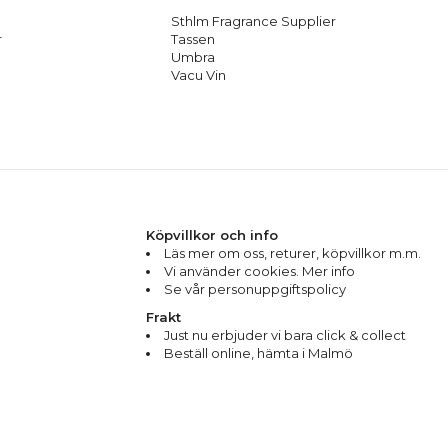
Sthlm Fragrance Supplier
r
Tassen
Umbra
Vacu Vin
Köpvillkor och info
Läs mer om oss
,
returer
,
köpvillkor m.m.
Vi använder cookies. Mer info
Se vår personuppgiftspolicy
Frakt
Just nu erbjuder vi bara click & collect
Beställ online, hämta i Malmö