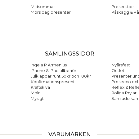
Midsommar
Presenttips
Mors dag presenter
Påskägg & På
SAMLINGSSIDOR
Ingela P Arrhenius
Nyårsfest
iPhone & iPad tillbehör
Outlet
Julklappar runt 50kr och 100kr
Presenter und
Konfirmationspresent
Prosecco oc
Kräftskiva
Reflex & Refl
Moln
Roliga Prylar
Mysigt
Samlade kam
VARUMÄRKEN