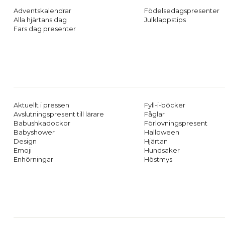
Adventskalendrar
Födelsedagspresenter
Alla hjärtans dag
Julklappstips
Fars dag presenter
Aktuellt i pressen
Fyll-i-böcker
Avslutningspresent till lärare
Fåglar
Babushkadockor
Förlovningspresent
Babyshower
Halloween
Design
Hjärtan
Emoji
Hundsaker
Enhörningar
Höstmys