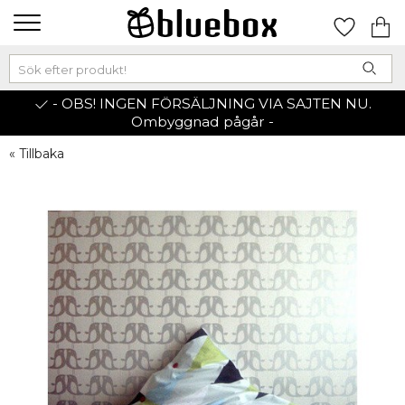
- OBS! INGEN FÖRSÄLJNING VIA SAJTEN NU.
Ombyggnad pågår -
« Tillbaka