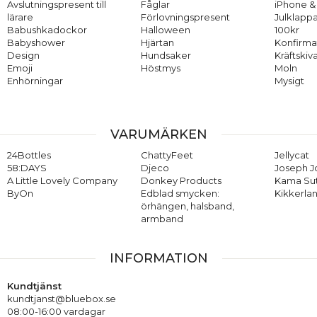
Avslutningspresent till
Fåglar
iPhone & 
lärare
Förlovningspresent
Julklappa
Babushkadockor
Halloween
100kr
Babyshower
Hjärtan
Konfirma
Design
Hundsaker
Kräftskiv
Emoji
Höstmys
Moln
Enhörningar
Mysigt
VARUMÄRKEN
24Bottles
ChattyFeet
Jellycat
58:DAYS
Djeco
Joseph 
A Little Lovely Company
Donkey Products
Kama Su
ByOn
Edblad smycken:
Kikkerla
örhängen, halsband,
armband
INFORMATION
Kundtjänst
kundtjanst@bluebox.se
08:00-16:00 vardagar