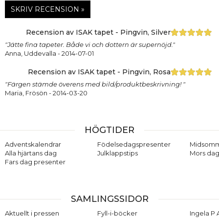
SKRIV RECENSION »
Recension av ISAK tapet - Pingvin, Silver
"Jätte fina tapeter. Både vi och dottern är supernöjd."
Anna, Uddevalla
- 2014-07-01
Recension av ISAK tapet - Pingvin, Rosa
"Färgen stämde överens med bild/produktbeskrivning! "
Maria, Frösön
- 2014-03-20
HÖGTIDER
Adventskalendrar
Födelsedagspresenter
Midsom
Alla hjärtans dag
Julklappstips
Mors dag
Fars dag presenter
SAMLINGSSIDOR
Aktuellt i pressen
Fyll-i-böcker
Ingela P 