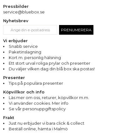
Pressbilder
service@bluebox.se
Nyhetsbrev
PRENUMERERA
Vi erbjuder
Snabb service
Paketinslagning
Kort m. personlig hälsning
Ett stort urval roliga prylar och presenter
Du väljer vilken dag din blå box ska postas!
Presenter
Tips på populära presenter
Köpvillkor och info
Läs mer om oss
,
returer
,
köpvillkor m.m.
Vi använder cookies. Mer info
Se vår personuppgiftspolicy
Frakt
Just nu erbjuder vi bara click & collect
Beställ online, hämta i Malmö