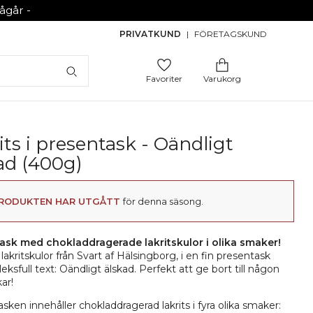
går -
PRIVATKUND
|
FÖRETAGSKUND
Favoriter
Varukorg
its i presentask - Oändligt
ad (400g)
RODUKTEN HAR UTGÅTT
för denna säsong.
ask med chokladdragerade lakritskulor i olika smaker!
 lakritskulor från Svart af Hälsingborg, i en fin presentask
eksfull text: Oändligt älskad. Perfekt att ge bort till någon
ar!
sken innehåller chokladdragerad lakrits i fyra olika smaker: