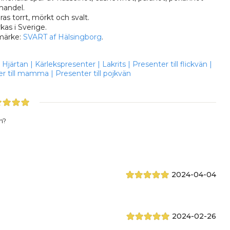
mandel.
ras torrt, mörkt och svalt.
rkas i Sverige.
märke:
SVART af Hälsingborg
.
Hjärtan
|
Kärlekspresenter
|
Lakrits
|
Presenter till flickvän
|
er till mamma
|
Presenter till pojkvän
n?
2024-04-04
2024-02-26