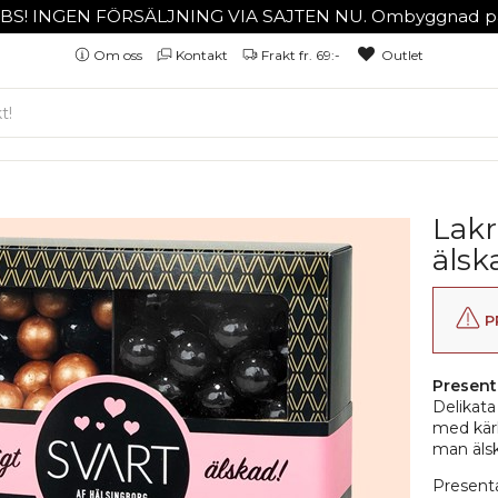
BS! INGEN FÖRSÄLJNING VIA SAJTEN NU. Ombyggnad på
Om oss
Kontakt
Frakt fr. 69:-
Outlet
Lakr
älsk
P
Present
Delikata
med kärl
man älsk
Presenta