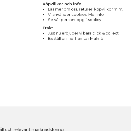
Köpvillkor och info
Läs mer om oss
,
returer
,
köpvillkor m.m.
Vi använder cookies. Mer info
Se vår personuppgiftspolicy
Frakt
Just nu erbjuder vi bara click & collect
Beställ online, hämta i Malmö
håll och relevant marknadsföring.