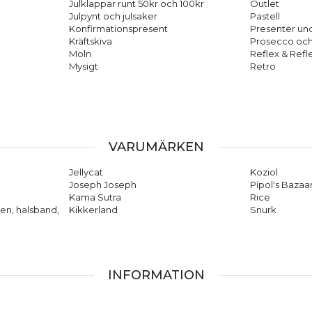
Julklappar runt 50kr och 100kr
Outlet
Julpynt och julsaker
Pastell
Konfirmationspresent
Presenter und
Kräftskiva
Prosecco oc
Moln
Reflex & Refl
Mysigt
Retro
VARUMÄRKEN
Jellycat
Koziol
Joseph Joseph
Pipol's Bazaa
Kama Sutra
Rice
en, halsband,
Kikkerland
Snurk
INFORMATION