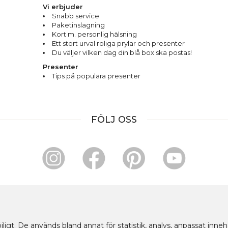
Vi erbjuder
Snabb service
Paketinslagning
Kort m. personlig hälsning
Ett stort urval roliga prylar och presenter
Du väljer vilken dag din blå box ska postas!
Presenter
Tips på populära presenter
FÖLJ OSS
HANDLA OCH BETALA TRYGGT HOS OSS
ligt. De används bland annat för statistik, analys, anpassat inne