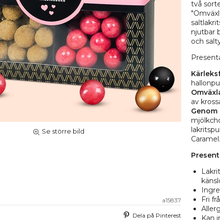
två sort
"Omväxla
saltlakr
njutbar 
och salt
Present
Kärleks
hallonpu
Omväxl
av krossa
Genom e
mjölkcho
lakritspu
Se större bild
Caramel
Present
Lakri
känsl
Ingre
Fri f
a15837
Aller
Dela på Pinterest
Kan i