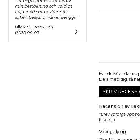
"Otroligt snabb leverans av
min beställning och väldigt
nöjd med varan. Kommer
säkert beställa från er fler ggr. "
UllaMaj, Sandviken
(2025-06-03)
Har du köpt denna 
Dela med dig, så har 
SKRIV RECENSI
Recension av Lakr
"Blev väldigt uppska
Mikaela
Väldigt lyxig
"Snabb leverans, vä