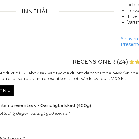
och 
Förva
INNEHÅLL
Tillve
Varu
Se även:
Present
RECENSIONER (24)
produkt på Bluebox.se? Vad tyckte du om den? Stämde beskrivninge
du chansen att vinna presentkort till ett värde av totalt 1500 kr.
ON »
its i presentask - Oändligt älskad (400g)
ttad, tydligen väldigt god lakrits."
ldigt goda. "