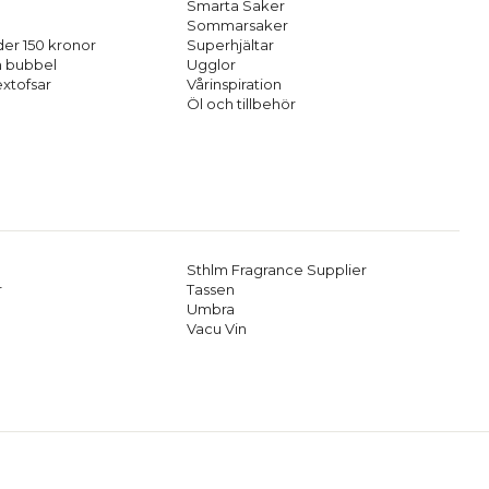
Smarta Saker
Sommarsaker
er 150 kronor
Superhjältar
h bubbel
Ugglor
extofsar
Vårinspiration
Öl och tillbehör
Sthlm Fragrance Supplier
r
Tassen
Umbra
Vacu Vin