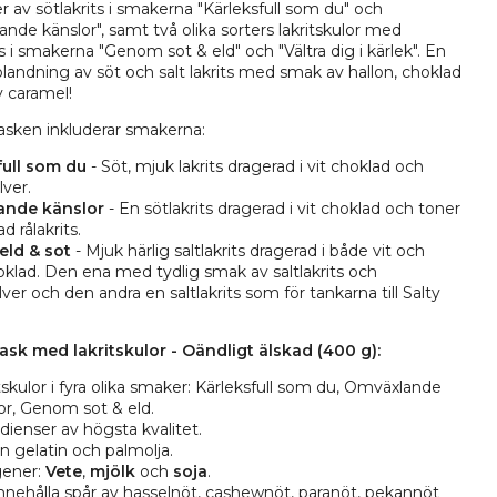
er av sötlakrits i smakerna "Kärleksfull som du" och
nde känslor", samt två olika sorters lakritskulor med
its i smakerna "Genom sot & eld" och "Vältra dig i kärlek". En
blandning av söt och salt lakrits med smak av hallon, choklad
y caramel!
asken inkluderar smakerna:
full som du
- Söt, mjuk lakrits dragerad i vit choklad och
lver.
ande känslor
- En sötlakrits dragerad i vit choklad och toner
d rålakrits.
ld & sot
- Mjuk härlig saltlakrits dragerad i både vit och
klad. Den ena med tydlig smak av saltlakrits och
lver och den andra en saltlakrits som för tankarna till Salty
.
ask med lakritskulor - Oändligt älskad (400 g):
tskulor i fyra olika smaker: Kärleksfull som du, Omväxlande
or, Genom sot & eld.
dienser av högsta kvalitet.
rån gelatin och palmolja.
gener:
Vete
,
mjölk
och
soja
.
nnehålla spår av hasselnöt, cashewnöt, paranöt, pekannöt