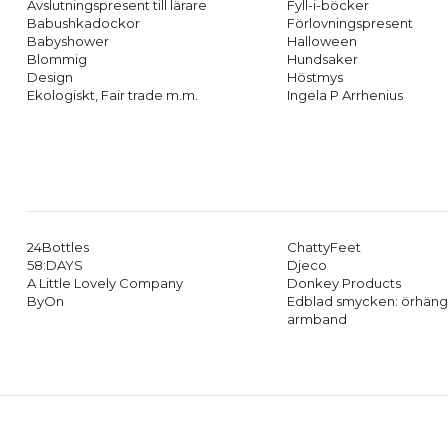
Avslutningspresent till lärare
Fyll-i-böcker
Babushkadockor
Förlovningspresent
Babyshower
Halloween
Blommig
Hundsaker
Design
Höstmys
Ekologiskt, Fair trade m.m.
Ingela P Arrhenius
24Bottles
ChattyFeet
58:DAYS
Djeco
A Little Lovely Company
Donkey Products
ByOn
Edblad smycken: örhäng
armband