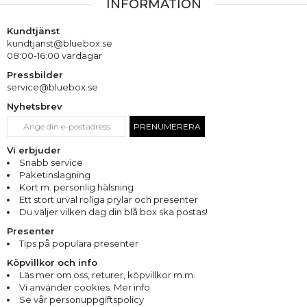
INFORMATION
Kundtjänst
kundtjanst@bluebox.se
08:00-16:00 vardagar
Pressbilder
service@bluebox.se
Nyhetsbrev
PRENUMERERA
Vi erbjuder
Snabb service
Paketinslagning
Kort m. personlig hälsning
Ett stort urval roliga prylar och presenter
Du väljer vilken dag din blå box ska postas!
Presenter
Tips på populära presenter
Köpvillkor och info
Läs mer om oss
,
returer
,
köpvillkor m.m.
Vi använder cookies. Mer info
Se vår personuppgiftspolicy