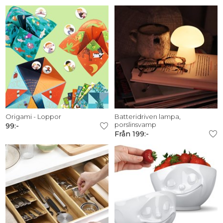
Origami - Loppor
Batteridriven lampa,
porslinsvamp
99:-
Från 199:-