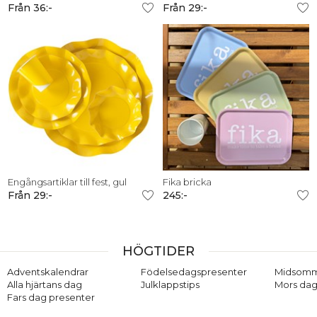
Från 36:-
Från 29:-
Engångsartiklar till fest, gul
Fika bricka
Från 29:-
245:-
HÖGTIDER
Adventskalendrar
Födelsedagspresenter
Midsom
Alla hjärtans dag
Julklappstips
Mors dag
Fars dag presenter