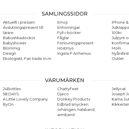
SAMLINGSSIDOR
Aktuellt i pressen
Emoji
iPhone & 
Avslutningspresent till
Enhörningar
Julklappa
lärare
Fyll-i-böcker
100kr
Babushkadockor
Fåglar
Julpynt o
Babyshower
Förlovningspresent
Konfirma
Blommig
Höstmys
Moln
Design
Ingela P Arrhenius
Nyårsfes
Ekologiskt, Fair trade m.m.
Outlet
VARUMÄRKEN
24Bottles
ChattyFeet
Jellycat
58:DAYS
Djeco
Joseph 
A Little Lovely Company
Donkey Products
Kama Su
ByOn
Edblad smycken:
Kikkerla
örhängen, halsband,
armband