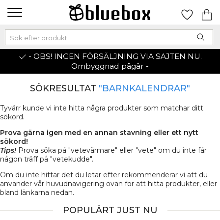
- OBS! INGEN FÖRSÄLJNING VIA SAJTEN NU.
Ombyggnad pågår -
SÖKRESULTAT
"BARNKALENDRAR"
Tyvärr kunde vi inte hitta några produkter som matchar ditt
sökord.
Prova gärna igen med en annan stavning eller ett nytt
sökord!
Tips!
Prova söka på "vetevärmare" eller "vete" om du inte får
någon träff på "vetekudde".
Om du inte hittar det du letar efter rekommenderar vi att du
använder vår huvudnavigering ovan för att hitta produkter, eller
bland länkarna nedan.
POPULÄRT JUST NU