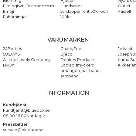
Blommig
Hjärtan
Nyårsfes
Ekologiskt, Fair trade m.m.
Hundsaker
Outlet
Emoji
Julklappar runt 50kr och
Pastell
Enhörningar
100kr
VARUMÄRKEN
24Bottles
ChattyFeet
Jellycat
58:DAYS
Djeco
Joseph 
A Little Lovely Company
Donkey Products
Kama Su
ByOn
Edblad smycken:
Kikkerla
örhängen, halsband,
armband
INFORMATION
Kundtjänst
kundtjanst@bluebox.se
08:00-16:00 vardagar
Pressbilder
service@bluebox.se