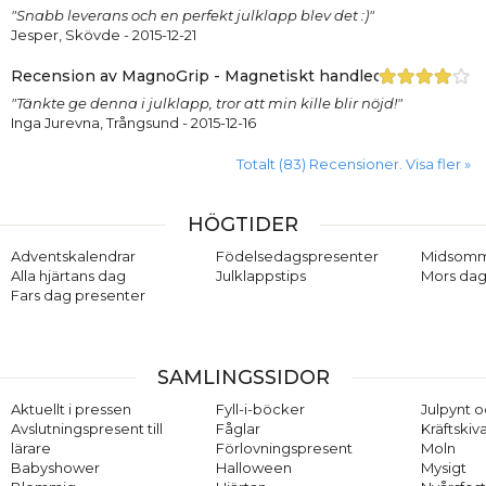
"Snabb leverans och en perfekt julklapp blev det :)"
Jesper, Skövde
- 2015-12-21
Recension av MagnoGrip - Magnetiskt handledsband, Vinrö
"Tänkte ge denna i julklapp, tror att min kille blir nöjd!"
Inga Jurevna, Trångsund
- 2015-12-16
Totalt (83) Recensioner. Visa fler »
HÖGTIDER
Adventskalendrar
Födelsedagspresenter
Midsom
Alla hjärtans dag
Julklappstips
Mors dag
Fars dag presenter
SAMLINGSSIDOR
Aktuellt i pressen
Fyll-i-böcker
Julpynt o
Avslutningspresent till
Fåglar
Kräftskiv
lärare
Förlovningspresent
Moln
Babyshower
Halloween
Mysigt