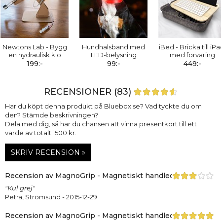
Newtons Lab - Bygg
Hundhalsband med
iBed - Bricka till iPa
en hydraulisk klo
LED-belysning
med förvaring
199:-
99:-
449:-
RECENSIONER (83)
Har du köpt denna produkt på Bluebox.se? Vad tyckte du om
den? Stämde beskrivningen?
Dela med dig, så har du chansen att vinna presentkort till ett
värde av totalt 1500 kr.
SKRIV RECENSION »
Recension av MagnoGrip - Magnetiskt handledsband, Vinrö
"Kul grej"
Petra, Strömsund
- 2015-12-29
Recension av MagnoGrip - Magnetiskt handledsband, Vinrö