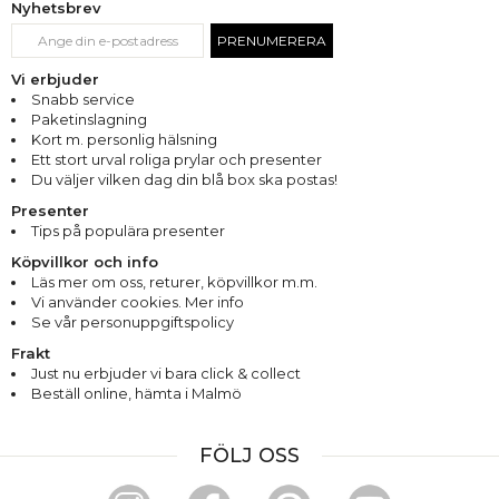
Nyhetsbrev
PRENUMERERA
Vi erbjuder
Snabb service
Paketinslagning
Kort m. personlig hälsning
Ett stort urval roliga prylar och presenter
Du väljer vilken dag din blå box ska postas!
Presenter
Tips på populära presenter
Köpvillkor och info
Läs mer om oss
,
returer
,
köpvillkor m.m.
Vi använder cookies. Mer info
Se vår personuppgiftspolicy
Frakt
Just nu erbjuder vi bara click & collect
Beställ online, hämta i Malmö
FÖLJ OSS