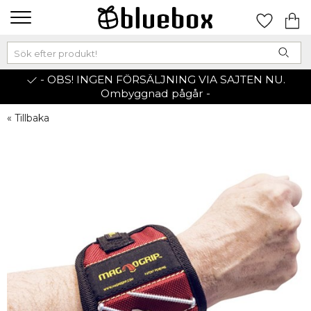
- OBS! INGEN FÖRSÄLJNING VIA SAJTEN NU.
Ombyggnad pågår -
« Tillbaka