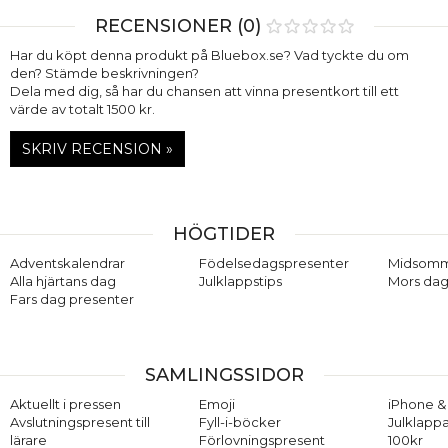
RECENSIONER (0)
Har du köpt denna produkt på Bluebox.se? Vad tyckte du om
den? Stämde beskrivningen?
Dela med dig, så har du chansen att vinna presentkort till ett
värde av totalt 1500 kr.
SKRIV RECENSION »
HÖGTIDER
Adventskalendrar
Födelsedagspresenter
Midsom
Alla hjärtans dag
Julklappstips
Mors dag
Fars dag presenter
SAMLINGSSIDOR
Aktuellt i pressen
Emoji
iPhone & 
Avslutningspresent till
Fyll-i-böcker
Julklappa
lärare
Förlovningspresent
100kr