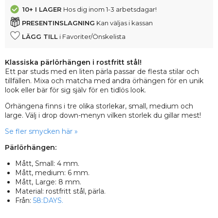
10+
I LAGER
Hos dig inom 1-3 arbetsdagar!
PRESENTINSLAGNING
Kan väljas i kassan
LÄGG TILL
i Favoriter/Önskelista
Klassiska pärlörhängen i rostfritt stål!
Ett par studs med en liten pärla passar de flesta stilar och
tillfällen. Mixa och matcha med andra örhängen för en unik
look eller bär för sig själv för en tidlös look.
Örhängena finns i tre olika storlekar, small, medium och
large. Välj i drop down-menyn vilken storlek du gillar mest!
Se fler smycken här »
Pärlörhängen:
Mått, Small: 4 mm.
Mått, medium: 6 mm.
Mått, Large: 8 mm.
Material: rostfritt stål, pärla.
Från:
58:DAYS.