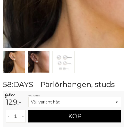
58:DAYS - Pärlörhängen, studs
VARIANT:
129
:-
Välj variant här:
KÖP