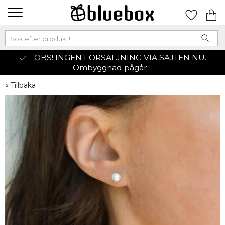
- OBS! INGEN FÖRSÄLJNING VIA SAJTEN NU.
Ombyggnad pågår -
« Tillbaka