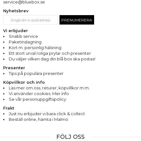
service@bluebox.se
Nyhetsbrev
PRENUMERERA
Vi erbjuder
Snabb service
Paketinslagning
Kort m. personlig hälsning
Ett stort urval roliga prylar och presenter
Du väljer vilken dag din blå box ska postas!
Presenter
Tips på populära presenter
Köpvillkor och info
Läs mer om oss
,
returer
,
köpvillkor m.m.
Vi använder cookies. Mer info
Se vår personuppgiftspolicy
Frakt
Just nu erbjuder vi bara click & collect
Beställ online, hämta i Malmö
FÖLJ OSS