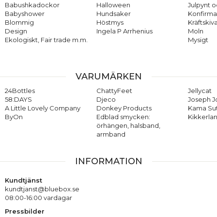
Babushkadockor
Halloween
Julpynt o
Babyshower
Hundsaker
Konfirma
Blommig
Höstmys
Kräftskiv
Design
Ingela P Arrhenius
Moln
Ekologiskt, Fair trade m.m.
Mysigt
VARUMÄRKEN
24Bottles
ChattyFeet
Jellycat
58:DAYS
Djeco
Joseph 
A Little Lovely Company
Donkey Products
Kama Su
ByOn
Edblad smycken:
Kikkerla
örhängen, halsband,
armband
INFORMATION
Kundtjänst
kundtjanst@bluebox.se
08:00-16:00 vardagar
Pressbilder