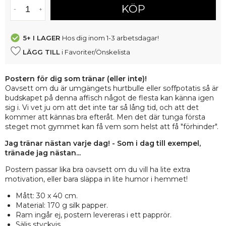
KÖP
5+
I LAGER
Hos dig inom 1-3 arbetsdagar!
LÄGG TILL
i Favoriter/Önskelista
Postern för dig som tränar (eller inte)!
Oavsett om du är umgängets hurtbulle eller soffpotatis så är
budskapet på denna affisch något de flesta kan känna igen
sig i. Vi vet ju om att det inte tar så lång tid, och att det
kommer att kännas bra efteråt. Men det där tunga första
steget mot gymmet kan få vem som helst att få "förhinder".
Jag tränar nästan varje dag! - Som i dag till exempel,
tränade jag nästan...
Postern passar lika bra oavsett om du vill ha lite extra
motivation, eller bara släppa in lite humor i hemmet!
Mått: 30 x 40 cm.
Material: 170 g silk papper.
Ram ingår ej, postern levereras i ett papprör.
Säljs styckvis.