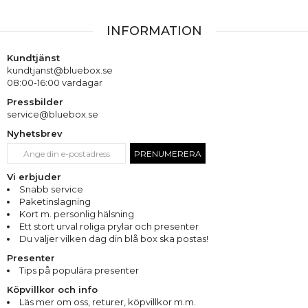
INFORMATION
Kundtjänst
kundtjanst@bluebox.se
08:00-16:00 vardagar
Pressbilder
service@bluebox.se
Nyhetsbrev
PRENUMERERA
Vi erbjuder
Snabb service
Paketinslagning
Kort m. personlig hälsning
Ett stort urval roliga prylar och presenter
Du väljer vilken dag din blå box ska postas!
Presenter
Tips på populära presenter
Köpvillkor och info
Läs mer om oss
,
returer
,
köpvillkor m.m.