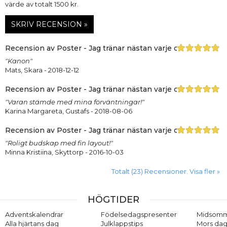
värde av totalt 1500 kr.
SKRIV RECENSION »
Recension av Poster - Jag tränar nästan varje dag
"Kanon"
Mats, Skara
- 2018-12-12
Recension av Poster - Jag tränar nästan varje dag
"Varan stämde med mina förväntningar!"
Karina Margareta, Gustafs
- 2018-08-06
Recension av Poster - Jag tränar nästan varje dag
"Roligt budskap med fin layout!"
Minna Kristiina, Skyttorp
- 2016-10-03
Totalt (23) Recensioner. Visa fler »
HÖGTIDER
Adventskalendrar
Födelsedagspresenter
Midsom
Alla hjärtans dag
Julklappstips
Mors dag