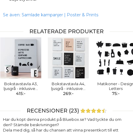
Se även:
Samlade kampanjer
|
Poster & Prints
RELATERADE PRODUKTER
Bokstavstavla A3,
Bokstavstavla A4,
Matikoner - Desig
ljusgrå - inklusive
…
ljusgrå - inklusive
…
Letters
415:-
269:-
75:-
RECENSIONER (23)
Har du köpt denna produkt på Bluebox.se? Vad tyckte du om
den? Stämde beskrivningen?
Dela med dig, så har du chansen att vinna presentkort till ett