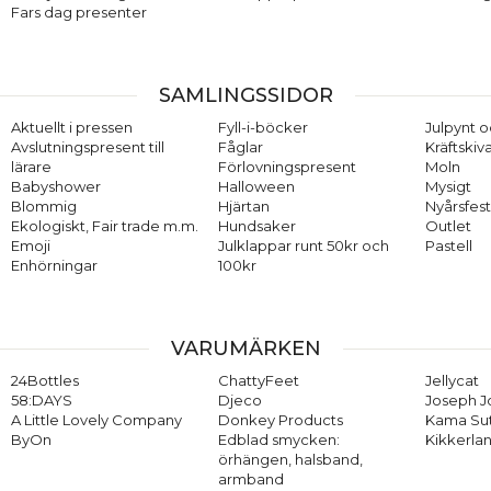
Fars dag presenter
SAMLINGSSIDOR
Aktuellt i pressen
Fyll-i-böcker
Julpynt o
Avslutningspresent till
Fåglar
Kräftskiv
lärare
Förlovningspresent
Moln
Babyshower
Halloween
Mysigt
Blommig
Hjärtan
Nyårsfes
Ekologiskt, Fair trade m.m.
Hundsaker
Outlet
Emoji
Julklappar runt 50kr och
Pastell
Enhörningar
100kr
VARUMÄRKEN
24Bottles
ChattyFeet
Jellycat
58:DAYS
Djeco
Joseph 
A Little Lovely Company
Donkey Products
Kama Su
ByOn
Edblad smycken:
Kikkerla
örhängen, halsband,
armband