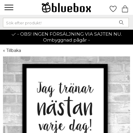
- OBS! INGEN FÖRSÄLJNING VIA SAJTEN NU.
Ombyggnad pågår -
« Tillbaka