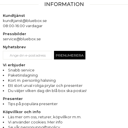
INFORMATION
Kundtjänst
kundtjanst@bluebox.se
08:00-16:00 vardagar
Pressbilder
service@bluebox.se
Nyhetsbrev
PRENUMERERA
Vi erbjuder
Snabb service
Paketinslagning
Kort m. personlig hälsning
Ett stort urval roliga prylar och presenter
Du väljer vilken dag din blå box ska postas!
Presenter
Tips på populära presenter
Köpvillkor och info
Läs mer om oss
,
returer
,
köpvillkor m.m.
Vi använder cookies. Mer info
Se vår personuppgiftspolicy