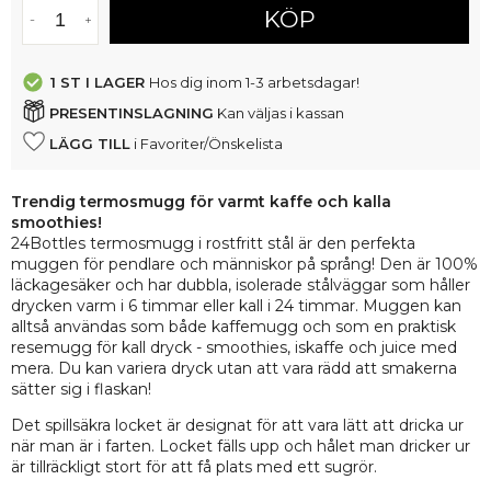
KÖP
1 ST
I LAGER
Hos dig inom 1-3 arbetsdagar!
PRESENTINSLAGNING
Kan väljas i kassan
LÄGG TILL
i Favoriter/Önskelista
Trendig termosmugg för varmt kaffe och kalla
smoothies!
24Bottles termosmugg i rostfritt stål är den perfekta
muggen för pendlare och människor på språng! Den är 100%
läckagesäker och har dubbla, isolerade stålväggar som håller
drycken varm i 6 timmar eller kall i 24 timmar. Muggen kan
alltså användas som både kaffemugg och som en praktisk
resemugg för kall dryck - smoothies, iskaffe och juice med
mera. Du kan variera dryck utan att vara rädd att smakerna
sätter sig i flaskan!
Det spillsäkra locket är designat för att vara lätt att dricka ur
när man är i farten. Locket fälls upp och hålet man dricker ur
är tillräckligt stort för att få plats med ett sugrör.