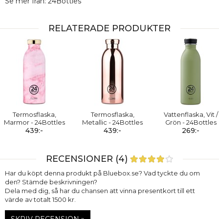
Se mer från: 24Bottles
RELATERADE PRODUKTER
Termosflaska,
Termosflaska,
Vattenflaska, Vit /
Marmor - 24Bottles
Metallic - 24Bottles
Grön - 24Bottles
439:-
439:-
269:-
RECENSIONER (4)
Har du köpt denna produkt på Bluebox.se? Vad tyckte du om
den? Stämde beskrivningen?
Dela med dig, så har du chansen att vinna presentkort till ett
värde av totalt 1500 kr.
SKRIV RECENSION »