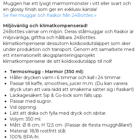
Muggen har ett lyxigt marmormönster i vitt eller svart och
en glossy finish som ger en exklusiv känsla!
Se fler muggar och flaskor från 24Bottles »
Miljövänlig och klimatkompenserad!
24Bottles värnar om miljön. Deras stålmuggar och flaskor är
miljövänliga, giftfria och hållbara. 24Bottles
klimatkompenserar dessutom koldioxidutsläppet som sker
under produktion och transport. Genom ett samarbete med
ett internationellt skogsplanteringsprojekt
klimatkompenserar de sitt koldioxidutsläpp till noll!
Termosmugg - Marmor (350 ml):
Håller drycken varm i 6 timmar och kall i 24 timmar.
Passar till kaffe, smoothies, juicer m.m. (Du kan variera
dryck utan att vara rädd att smakerna sätter sig i flaskan!)
Läckagesäkert Sip & Go-lock som fälls upp.
Passar med sugrör.
Vid öppning.
Lätt att diska och fylla med dryck och isbitar.
Volym: 350 ml.
Mått: Ø 8 cm, H 12,5 cm. (Passar de flesta mugghållare!)
Material: 18/8 rostfritt stål.
100% BPA-fri.