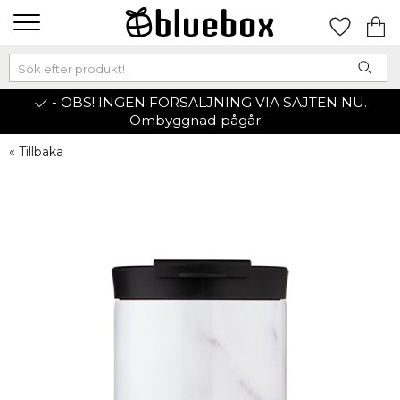
- OBS! INGEN FÖRSÄLJNING VIA SAJTEN NU.
Ombyggnad pågår -
« Tillbaka