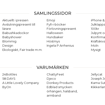
SAMLINGSSIDOR
Aktuellt i pressen
Emoji
iPhone & 
Avslutningspresent till
Fyll-i-böcker
Julklappa
lärare
Förlovningspresent
100kr
Babushkadockor
Halloween
Julpynt o
Babyshower
Hundsaker
Konfirma
Blommig
Höstmys
Kräftskiv
Design
Ingela P Arrhenius
Moln
Ekologiskt, Fair trade m.m.
Mysigt
VARUMÄRKEN
24Bottles
ChattyFeet
Jellycat
58:DAYS
Djeco
Joseph 
A Little Lovely Company
Donkey Products
Kama Su
ByOn
Edblad smycken:
Kikkerla
örhängen, halsband,
armband