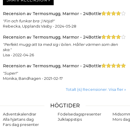
Recension av Termosmugg, Marmor - 24Bottles, Svart
"Fin och funkar bra :) Nöjd!"
Rebecka, Upplands Väsby
- 2024-05-28
Recension av Termosmugg, Marmor - 24Bottles, Svart
"Perfekt mugg att ta med sig i bilen. Håller värmen som den
ska."
Lisa
- 2022-04-26
Recension av Termosmugg, Marmor - 24Bottles, Svart
"Super!"
Monika, Bandhagen
- 2021-02-17
Totalt (4) Recensioner. Visa fler »
HÖGTIDER
Adventskalendrar
Födelsedagspresenter
Midsom
Alla hjärtans dag
Julklappstips
Mors dag
Fars dag presenter