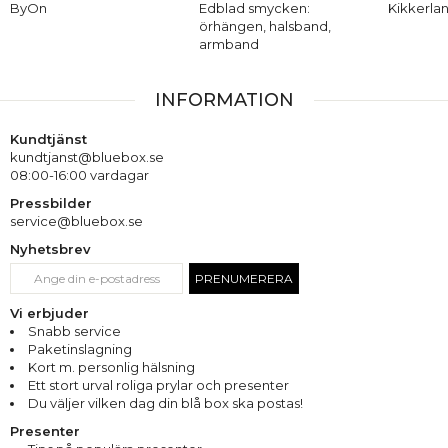
ByOn
Edblad smycken:
Kikkerla
örhängen, halsband,
armband
INFORMATION
Kundtjänst
kundtjanst@bluebox.se
08:00-16:00 vardagar
Pressbilder
service@bluebox.se
Nyhetsbrev
PRENUMERERA
Vi erbjuder
Snabb service
Paketinslagning
Kort m. personlig hälsning
Ett stort urval roliga prylar och presenter
Du väljer vilken dag din blå box ska postas!
Presenter