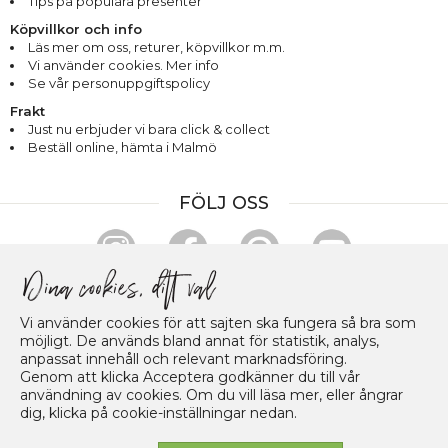
Tips på populära presenter
Köpvillkor och info
Läs mer om oss
,
returer
,
köpvillkor m.m.
Vi använder cookies. Mer info
Se vår personuppgiftspolicy
Frakt
Just nu erbjuder vi bara click & collect
Beställ online, hämta i Malmö
FÖLJ OSS
HANDLA & BETALA TRYGGT
Vi använder cookies för att sajten ska fungera så bra som
möjligt. De används bland annat för statistik, analys,
anpassat innehåll och relevant marknadsföring.
Genom att klicka Acceptera godkänner du till vår
användning av cookies. Om du vill läsa mer, eller ångrar
dig, klicka på cookie-inställningar nedan.