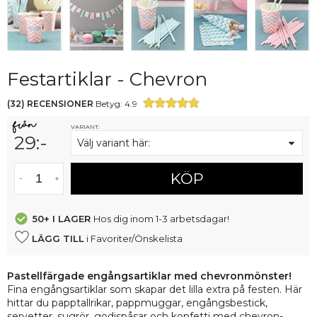
Festartiklar - Chevron
(
32
)
RECENSIONER
Betyg:
4.9
VARIANT:
29
:-
Välj variant här:
KÖP
50+
I LAGER
Hos dig inom 1-3 arbetsdagar!
LÄGG TILL
i Favoriter/Önskelista
Pastellfärgade engångsartiklar med chevronmönster!
Fina engångsartiklar som skapar det lilla extra på festen. Här
hittar du papptallrikar, pappmuggar, engångsbestick,
servetter, sugrör, godispåsar och konfetti med chevron-