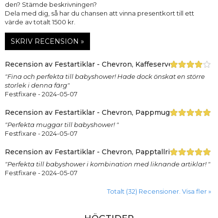
den? Stämde beskrivningen?
Dela med dig, så har du chansen att vinna presentkort till ett
värde av totalt 1500 kr.
SKRIV RECENSION »
Recension av Festartiklar - Chevron, Kaffeservetter - rosa (
"Fina och perfekta till babyshower! Hade dock önskat en större
storlek i denna färg"
Festfixare
- 2024-05-07
Recension av Festartiklar - Chevron, Pappmuggar - rosa (8-
"Perfekta muggar till babyshower! "
Festfixare
- 2024-05-07
Recension av Festartiklar - Chevron, Papptallrikar - rosa (8-
"Perfekta till babyshower i kombination med liknande artiklar! "
Festfixare
- 2024-05-07
Totalt (32) Recensioner. Visa fler »