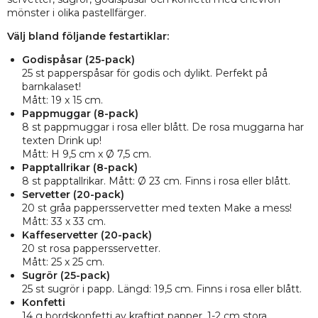
mönster i olika pastellfärger.
Välj bland följande festartiklar:
Godispåsar (25-pack)
25 st papperspåsar för godis och dylikt. Perfekt på
barnkalaset!
Mått: 19 x 15 cm.
Pappmuggar (8-pack)
8 st pappmuggar i rosa eller blått. De rosa muggarna har
texten Drink up!
Mått: H 9,5 cm x Ø 7,5 cm.
Papptallrikar (8-pack)
8 st papptallrikar. Mått: Ø 23 cm. Finns i rosa eller blått.
Servetter (20-pack)
20 st gråa pappersservetter med texten Make a mess!
Mått: 33 x 33 cm.
Kaffeservetter (20-pack)
20 st rosa pappersservetter.
Mått: 25 x 25 cm.
Sugrör (25-pack)
25 st sugrör i papp. Längd: 19,5 cm. Finns i rosa eller blått.
Konfetti
14 g bordskonfetti av kraftigt papper. 1-2 cm stora.