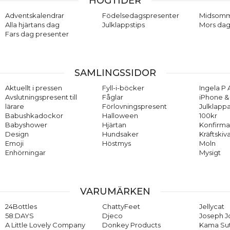
HÖGTIDER
Adventskalendrar
Födelsedagspresenter
Midsom
Alla hjärtans dag
Julklappstips
Mors dag
Fars dag presenter
SAMLINGSSIDOR
Aktuellt i pressen
Fyll-i-böcker
Ingela P 
Avslutningspresent till
Fåglar
iPhone & 
lärare
Förlovningspresent
Julklappa
Babushkadockor
Halloween
100kr
Babyshower
Hjärtan
Konfirma
Design
Hundsaker
Kräftskiv
Emoji
Höstmys
Moln
Enhörningar
Mysigt
VARUMÄRKEN
24Bottles
ChattyFeet
Jellycat
58:DAYS
Djeco
Joseph 
A Little Lovely Company
Donkey Products
Kama Su