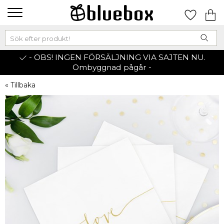
- OBS! INGEN FÖRSÄLJNING VIA SAJTEN NU.
Ombyggnad pågår -
« Tillbaka