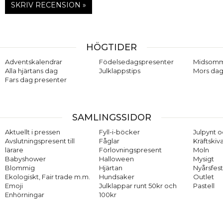
SKRIV RECENSION »
HÖGTIDER
Adventskalendrar
Födelsedagspresenter
Midsom
Alla hjärtans dag
Julklappstips
Mors dag
Fars dag presenter
SAMLINGSSIDOR
Aktuellt i pressen
Fyll-i-böcker
Julpynt o
Avslutningspresent till
Fåglar
Kräftskiv
lärare
Förlovningspresent
Moln
Babyshower
Halloween
Mysigt
Blommig
Hjärtan
Nyårsfes
Ekologiskt, Fair trade m.m.
Hundsaker
Outlet
Emoji
Julklappar runt 50kr och
Pastell
Enhörningar
100kr