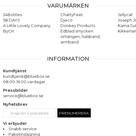
VARUMÄRKEN
24Bottles
ChattyFeet
Jellycat
58:DAYS
Djeco
Joseph 
A Little Lovely Company
Donkey Products
Kama Su
ByOn
Edblad smycken:
Kikkerla
örhängen, halsband,
armband
INFORMATION
Kundtjänst
kundtjanst@bluebox.se
08:00-16:00 vardagar
Pressbilder
service@bluebox.se
Nyhetsbrev
PRENUMERERA
Vi erbjuder
Snabb service
Paketinslagning