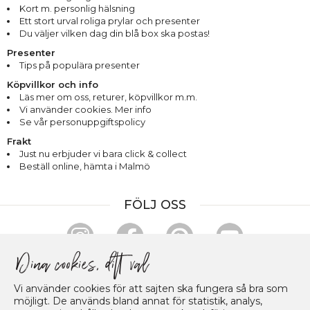
Kort m. personlig hälsning
Ett stort urval roliga prylar och presenter
Du väljer vilken dag din blå box ska postas!
Presenter
Tips på populära presenter
Köpvillkor och info
Läs mer om oss
,
returer
,
köpvillkor m.m.
Vi använder cookies. Mer info
Se vår personuppgiftspolicy
Frakt
Just nu erbjuder vi bara click & collect
Beställ online, hämta i Malmö
FÖLJ OSS
HANDLA & BETALA TRYGGT
Vi använder cookies för att sajten ska fungera så bra som
möjligt. De används bland annat för statistik, analys,