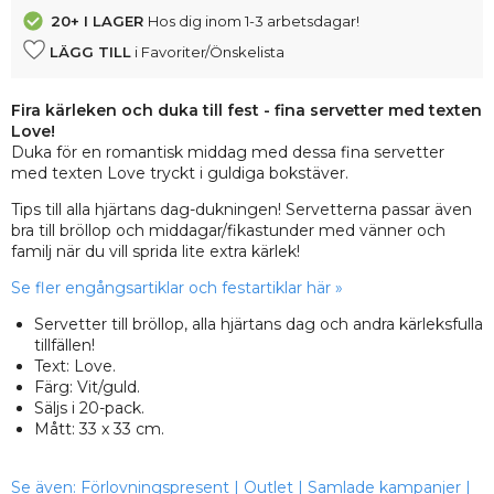
20+
I LAGER
Hos dig inom 1-3 arbetsdagar!
LÄGG TILL
i Favoriter/Önskelista
Fira kärleken och duka till fest - fina servetter med texten
Love!
Duka för en romantisk middag med dessa fina servetter
med texten Love tryckt i guldiga bokstäver.
Tips till alla hjärtans dag-dukningen! Servetterna passar även
bra till bröllop och middagar/fikastunder med vänner och
familj när du vill sprida lite extra kärlek!
Se fler engångsartiklar och festartiklar här »
Servetter till bröllop, alla hjärtans dag och andra kärleksfulla
tillfällen!
Text: Love.
Färg: Vit/guld.
Säljs i 20-pack.
Mått: 33 x 33 cm.
Se även:
Förlovningspresent
|
Outlet
|
Samlade kampanjer
|