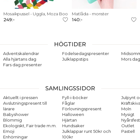
Mosaikpussel - Uggla, Moza Boo
Matlåda - monster
249:-
140:-
HÖGTIDER
Adventskalendrar
Födelsedagspresenter
Midsom
Alla hjärtans dag
Julklappstips
Mors dag
Fars dag presenter
SAMLINGSSIDOR
Aktuellt i pressen
Fyll-i-böcker
Julpynt o
Avslutningspresent till
Fåglar
Kräftskiv
lärare
Förlovningspresent
Moln
Babyshower
Halloween
Mysigt
Blommig
Hjärtan
Nyårsfes
Ekologiskt, Fair trade m.m.
Hundsaker
Outlet
Emoji
Julklappar runt 50kr och
Pastell
Enhörningar
100kr