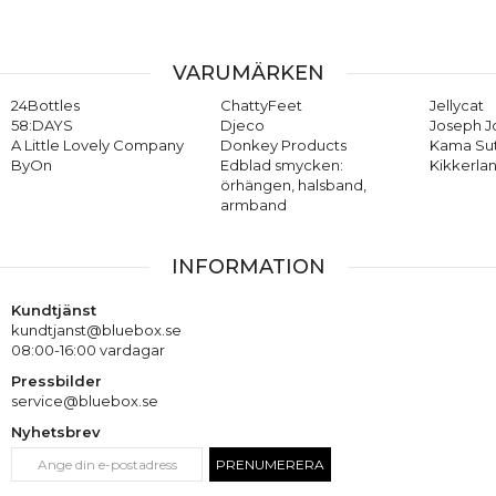
VARUMÄRKEN
24Bottles
ChattyFeet
Jellycat
58:DAYS
Djeco
Joseph 
A Little Lovely Company
Donkey Products
Kama Su
ByOn
Edblad smycken:
Kikkerla
örhängen, halsband,
armband
INFORMATION
Kundtjänst
kundtjanst@bluebox.se
08:00-16:00 vardagar
Pressbilder
service@bluebox.se
Nyhetsbrev
PRENUMERERA