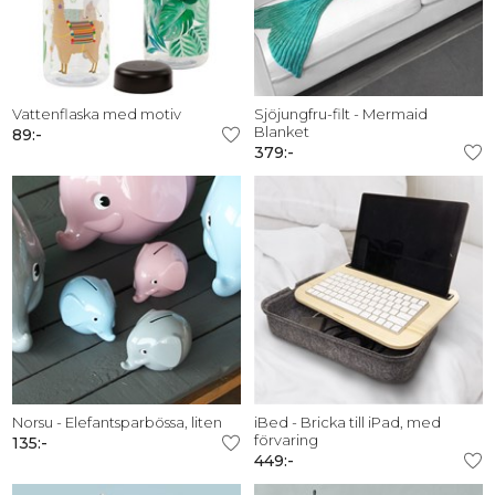
Vattenflaska med motiv
Sjöjungfru-filt - Mermaid
Blanket
89:-
379:-
Norsu - Elefantsparbössa, liten
iBed - Bricka till iPad, med
förvaring
135:-
449:-