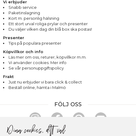
Vi erbjuder
Snabb service
Paketinslagning
Kort m. personlig hälsning
Ett stort urval roliga prylar och presenter
Du väljer vilken dag din blå box ska postas!
Presenter
Tips på populära presenter
Köpvillkor och info
Läs mer om oss
,
returer
,
köpvillkor m.m.
Vi använder cookies. Mer info
Se vår personuppgiftspolicy
Frakt
Just nu erbjuder vi bara click & collect
Beställ online, hämta i Malmö
FÖLJ OSS