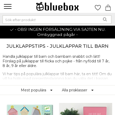
- OBS! INGEN FÖRSÄLJNING VIA SAJTEN NU.
Ombyggnad pågår -
JULKLAPPSTIPS - JULKLAPPAR TILL BARN
Handla julklappar till barn och barnbarn snabbt och lätt!
Förslag på julklappar till flicka och pojke - från nyfödd till 7 år,
8 år, 9 år eller äldre.
Vi har tips på populära julklappar till barn här, ta en titt! Om du
vill ha hjälp med presentinslagning kan du välja det i kassan.
Där finns också möjlighet att köpa till ett kort med din
personliga hälsning (om du inte kan överräcka julklapparna
Mest populära
Alla prisklasser
själv). Paketen kan skickas till dig eller hem till barnets familj.
Tänk på att skriva förälders namn som mottagare, ifall ID
krävs för utlämning av paket.
Handlar du julklappar på Bluebox.se mellan 1 november
och 24 december har du öppet köp till 10 januari 2025!