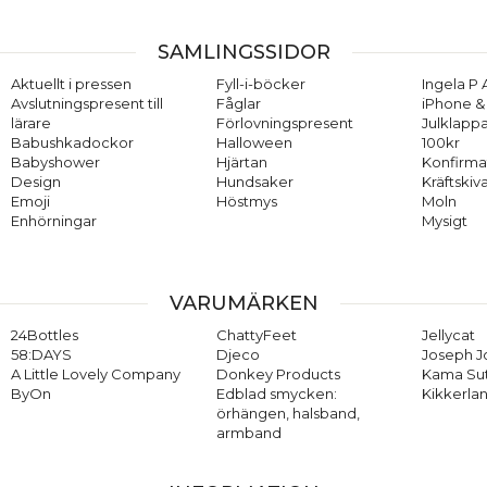
SAMLINGSSIDOR
Aktuellt i pressen
Fyll-i-böcker
Ingela P 
Avslutningspresent till
Fåglar
iPhone & 
lärare
Förlovningspresent
Julklappa
Babushkadockor
Halloween
100kr
Babyshower
Hjärtan
Konfirma
Design
Hundsaker
Kräftskiv
Emoji
Höstmys
Moln
Enhörningar
Mysigt
VARUMÄRKEN
24Bottles
ChattyFeet
Jellycat
58:DAYS
Djeco
Joseph 
A Little Lovely Company
Donkey Products
Kama Su
ByOn
Edblad smycken:
Kikkerla
örhängen, halsband,
armband