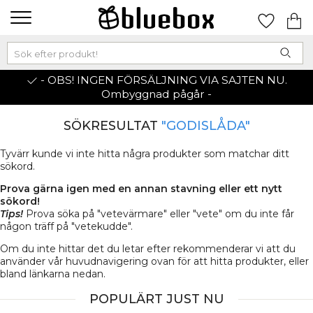
- OBS! INGEN FÖRSÄLJNING VIA SAJTEN NU.
Ombyggnad pågår -
SÖKRESULTAT
"GODISLÅDA"
Tyvärr kunde vi inte hitta några produkter som matchar ditt
sökord.
Prova gärna igen med en annan stavning eller ett nytt
sökord!
Tips!
Prova söka på "vetevärmare" eller "vete" om du inte får
någon träff på "vetekudde".
Om du inte hittar det du letar efter rekommenderar vi att du
använder vår huvudnavigering ovan för att hitta produkter, eller
bland länkarna nedan.
POPULÄRT JUST NU