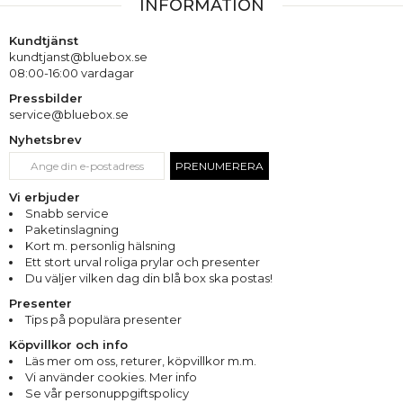
INFORMATION
Kundtjänst
kundtjanst@bluebox.se
08:00-16:00 vardagar
Pressbilder
service@bluebox.se
Nyhetsbrev
PRENUMERERA
Vi erbjuder
Snabb service
Paketinslagning
Kort m. personlig hälsning
Ett stort urval roliga prylar och presenter
Du väljer vilken dag din blå box ska postas!
Presenter
Tips på populära presenter
Köpvillkor och info
Läs mer om oss
,
returer
,
köpvillkor m.m.
Vi använder cookies. Mer info
Se vår personuppgiftspolicy