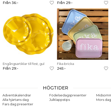
Från 36:-
Från 29:-
Engångsartiklar till fest, gul
Fika bricka
Från 29:-
245:-
HÖGTIDER
Adventskalendrar
Födelsedagspresenter
Midsom
Alla hjärtans dag
Julklappstips
Mors dag
Fars dag presenter