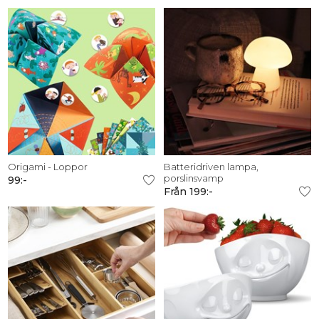
Origami - Loppor
Batteridriven lampa,
porslinsvamp
99:-
Från 199:-