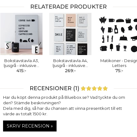
RELATERADE PRODUKTER
Bokstavstavla A3,
Bokstavstavla A4,
Matikoner - Desig
ljusgrå - inklusive
…
ljusgrå - inklusive
…
Letters
415:-
269:-
75:-
RECENSIONER (1)
Har du köpt denna produkt på Bluebox.se? Vad tyckte du om
den? Stämde beskrivningen?
Dela med dig, så har du chansen att vinna presentkort till ett
värde av totalt 1500 kr.
SKRIV RECENSION »