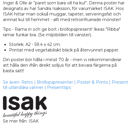
Inger & Olle är ”paret som bara vill ha kul”. Denna poster har
designats av har Sandra Isaksson, för varumärket ISAK. Hos
ISAK hittar man också muggar, tapeter, serveringsfat och
annnat kul till hemmet - allt med retroinfluerade mönster!
Tips - Rama in och ge bort i bröllopspresent! Ikeas "Ribba"
ramar funkar bra. (Se miljöbilden till vänster).
Storlek: A2 - 59.4 x 42 cm.
Printat med vegetabiliskt bläck på återvunnet papper.
Din poster bör hålla i minst 70 år - men vi rekommenderar
att hålla den ifrån direkt solljus för att bevara färgerna på
bästa sätt!
Se även:
Retro
|
Bröllopspresenter
|
Poster & Prints
|
Present
till utländska vänner
|
Presenttips
Se mer från: ISAK