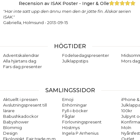
Recension av ISAK Poster - Inger & Olle
"Har inte satt upp den ännu men den är jätte fin. Älskar serien
ISAK."
Gabriella, Holmsund
- 2013-09-15
HÖGTIDER
Adventskalendrar
Födelsedagspresenter
Midsom
Alla hjärtans dag
Julklappstips
Mors dag
Fars dag presenter
SAMLINGSSIDOR
Aktuellt i pressen
Emoji
iPhone & 
Avslutningspresent till
Enhörningar
Julklappa
lärare
Fyll-i-böcker
100kr
Babushkadockor
Fåglar
Julpynt o
Babyshower
Förlovningspresent
Konfirma
Blommig
Höstmys
Moln
Design
Ingela P Arrhenius
Nyårsfes
Ekologiskt, Fair trade m.m.
Outlet