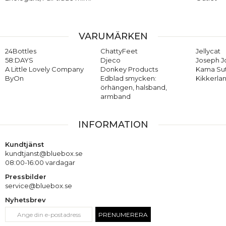
VARUMÄRKEN
24Bottles
ChattyFeet
Jellycat
58:DAYS
Djeco
Joseph 
A Little Lovely Company
Donkey Products
Kama Su
ByOn
Edblad smycken:
Kikkerla
örhängen, halsband,
armband
INFORMATION
Kundtjänst
kundtjanst@bluebox.se
08:00-16:00 vardagar
Pressbilder
service@bluebox.se
Nyhetsbrev
PRENUMERERA