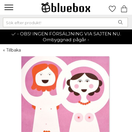
- OBS! INGEN FÖRSÄLJNING VIA SAJTEN NU.
Ombyggnad pågår -
« Tillbaka