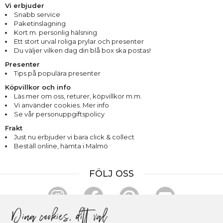
Vi erbjuder
Snabb service
Paketinslagning
Kort m. personlig hälsning
Ett stort urval roliga prylar och presenter
Du väljer vilken dag din blå box ska postas!
Presenter
Tips på populära presenter
Köpvillkor och info
Läs mer om oss
,
returer
,
köpvillkor m.m.
Vi använder cookies. Mer info
Se vår personuppgiftspolicy
Frakt
Just nu erbjuder vi bara click & collect
Beställ online, hämta i Malmö
FÖLJ OSS